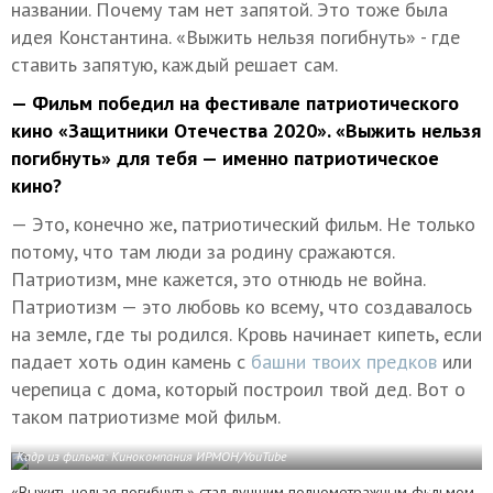
названии. Почему там нет запятой. Это тоже была
идея Константина. «Выжить нельзя погибнуть» - где
ставить запятую, каждый решает сам.
— Фильм победил на фестивале патриотического
кино «Защитники Отечества 2020». «Выжить нельзя
погибнуть» для тебя — именно патриотическое
кино?
— Это, конечно же, патриотический фильм. Не только
потому, что там люди за родину сражаются.
Патриотизм, мне кажется, это отнюдь не война.
Патриотизм — это любовь ко всему, что создавалось
на земле, где ты родился. Кровь начинает кипеть, если
падает хоть один камень с
башни твоих предков
или
черепица с дома, который построил твой дед. Вот о
таком патриотизме мой фильм.
Кадр из фильма:
Кинокомпания ИРМОН/YouTube
«Выжить нельзя погибнуть» стал лучшим полнометражным фильмом