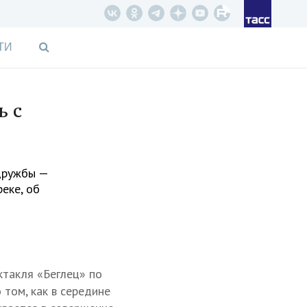
ТИ
ь с
 дружбы —
еке, об
ктакля «Беглец» по
 том, как в середине