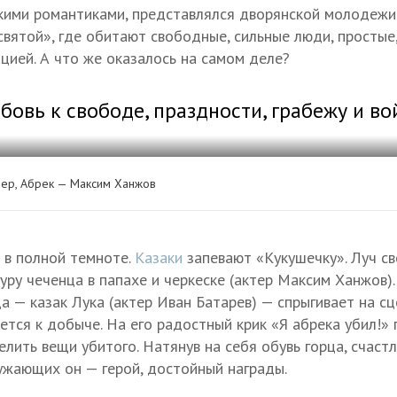
скими романтиками, представлялся дворянской молодежи
вятой», где обитают свободные, сильные люди, простые,
цией. А что же оказалось на самом деле?
бовь к свободе, праздности, грабежу и во
ер, Абрек — Максим Ханжов
 в полной темноте.
Казаки
запевают «Кукушечку». Луч с
ру чеченца в папахе и черкеске (актер Максим Ханжов).
а — казак Лука (актер Иван Батарев) — спрыгивает на сц
тся к добыче. На его радостный крик «Я абрека убил!»
лить вещи убитого. Натянув на себя обувь горца, счаст
ружающих он — герой, достойный награды.