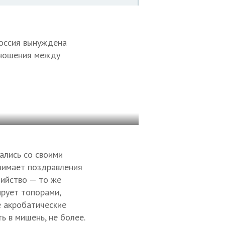
Россия вынуждена
отношения между
ались со своими
инимает поздравления
бийство — то же
ирует топорами,
е акробатические
ь в мишень, не более.