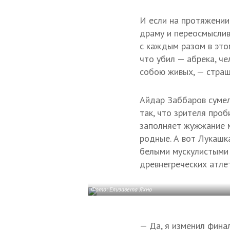
И если на протяжении
драму и переосмыслив
с каждым разом в это
что убил — абрека, че
собою живых, — страш
Айдар Заббаров сумел
так, что зрителя проб
заполняет жужжание м
родные. А вот Лукашк
белыми мускулистыми 
древнегреческих атле
Фото: Елизавета Яхно
— Да, я изменил финал