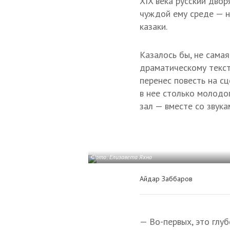
XIX века русский дво
чуждой ему среде — н
казаки.
Казалось бы, не сама
драматическому тексту
перенес повесть на сц
в нее столько молодо
зал — вместе со звук
Фото: Елизавета Яхно
Айдар Заббаров
— Во-первых, это глуб