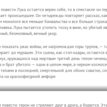
 повести Лука остается верен себе, то в спектакле он 
ает происшедшее. Он четырежды повторяет рассказ, как 
м монологе все меньше бахвальства и все больше страха
ловека. Лука пытается утопить тоску в вине, но убитый я
ный, безмолвный, вечный укор.
 показать ужас войны, не нагромождая горы трупов, — та
ирает до мурашек. Эти сцены, как стоп-кадры, остаются 
ух, кружащихся над мертвым третий день телом чеченц
а и брат убитого — одни в целом мире, в черном космосе
телами в последней, смертельной для обоих схватке, сл
та на краснофигурной амфоре.
 повести: герои не стреляют друг в друга, а борются. Э