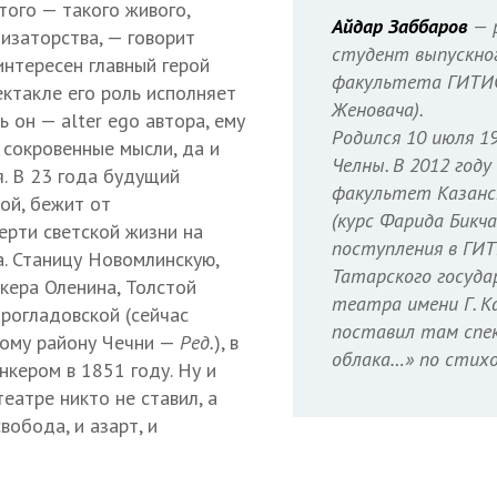
того — такого живого,
Айдар Заббаров
— р
изаторства, — говорит
студент выпускног
интересен главный герой
факультета ГИТИС
ектакле его роль исполняет
Женовача).
 он — alter ego автора, ему
Родился 10 июля 1
 сокровенные мысли, да и
Челны. В 2012 году
. В 23 года будущий
факультет Казанс
рой, бежит от
(курс Фарида Бикча
ерти светской жизни на
поступления в ГИ
а. Станицу Новомлинскую,
Татарского госуда
кера Оленина, Толстой
театра имени Г. Ка
арогладовской (сейчас
поставил там спе
кому району Чечни —
Ред.
), в
облака…» по стихо
нкером в 1851 году. Ну и
театре никто не ставил, а
вобода, и азарт, и