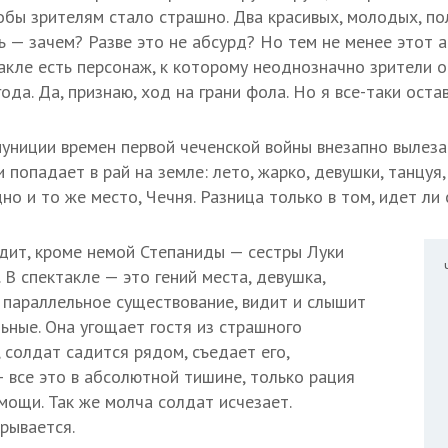
тобы зрителям стало страшно. Два красивых, молодых, по
ть — зачем? Разве это не абсурд? Но тем не менее этот 
такле есть персонаж, к которому неоднозначно зрители 
ода. Да, признаю, ход на грани фола. Но я все-таки остав
униции времен первой чеченской войны внезапно вылеза
и попадает в рай на земле: лето, жарко, девушки, танцуя,
дно и то же место, Чечня. Разница только в том, идет ли 
дит, кроме немой Степаниды — сестры Луки
. В спектакле — это гений места, девушка,
 параллельное существование, видит и слышит
льные. Она угощает гостя из страшного
 солдат садится рядом, съедает его,
— все это в абсолютной тишине, только рация
мощи. Так же молча солдат исчезает.
рывается.