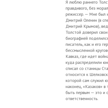
Я люблю раннего Толс
правдивого, без морал
режиссер. — Мне был 
Дмитрий Оленин (в сп
Дмитрий Крымов), ведь
Толстой доверил свои
биографией поделился
писатель, как и его ге
бессмысленной кругов
Кавказ, где идет войн
куда распределили юн
списал со станицы Ст
относится к Шелковс
которой сам служил ю
наконец, «Казаков» в 
быть первым — это и с
ответственность.