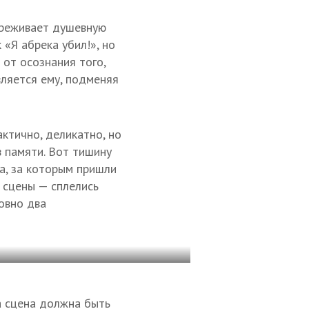
переживает душевную
«Я абрека убил!», но
 от осознания того,
вляется ему, подменяя
ктично, деликатно, но
в памяти. Вот тишину
а, за которым пришли
 сцены — сплелись
овно два
та сцена должна быть