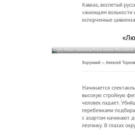
Кавказ, воспетый рус
«жилищем вольности с
испорченные цивилиза
«Лю
Фото: Юлия Смелкина/Театр имени Ленсовета
Хорунжий — Алексей Торков
Начинается спектакль
высокую стройную фигу
человек падает. Убийц
перебежками подбирае
с азартом начинают де
лезгинку. В глазах ок