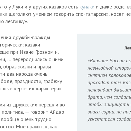
что у Луки и у других казаков есть
кунаки
и даже родств
ики щеголяют умением говорить «по-татарски», носят че
ю лезгинку».
шения дружбы-вражды
торически: казаки
Лев
еще при Иване Грозном и,
и, … перероднились с ними
«Влияние России в
, образ жизни и нравы
невыгодной сторон
эти два народа очень
снятием колоколов
ободе, праздности, грабежу
проходят там. Каза
авные черты их характера».
ненавидит джигита
брата, чем солдат
чтобы защищать 
ия из дружеских перешли во
врага-горца, но пр
 политика, — говорит Айдар
угнетателя солда
 вообще очень трудно
остью. Мне нравится, как