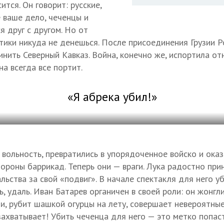
ится. Он говорит: русские,
е ваше дело, чеченцы и
я друг с другом. Но от
тики никуда не денешься. После присоединения Грузии 
инить Северный Кавказ. Война, конечно же, испортила 
на всегда все портит.
«Я абрека убил!»
 вольность, превратились в упорядоченное войско и оказ
тороны баррикад. Теперь они — враги. Лука радостно пр
льства за свой «подвиг». В начале спектакля для него у
, удаль. Иван Батарев органичен в своей роли: он жонгл
и, рубит шашкой огурцы на лету, совершает невероятны
захватывает! Убить чеченца для него — это метко попаст