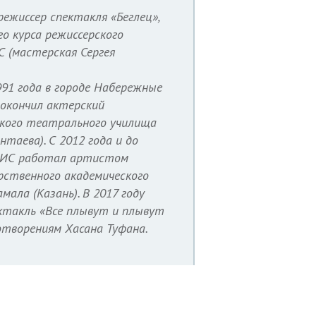
ежиссер спектакля «Беглец»,
о курса режиссерского
 (мастерская Сергея
991 года в городе Набережные
 окончил актерский
кого театрального училища
нтаева). С 2012 года и до
ТИС работал артистом
рственного академического
мала (Казань). В 2017 году
ктакль «Все плывут и плывут
творениям Хасана Туфана.