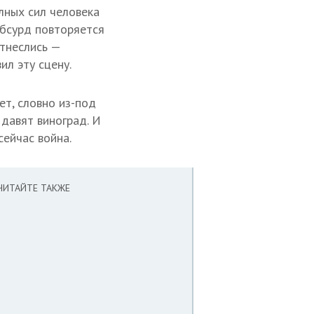
лных сил человека
абсурд повторяется
отнеслись —
ил эту сцену.
ет, словно из-под
 давят виноград. И
сейчас война.
ЧИТАЙТЕ ТАКЖЕ