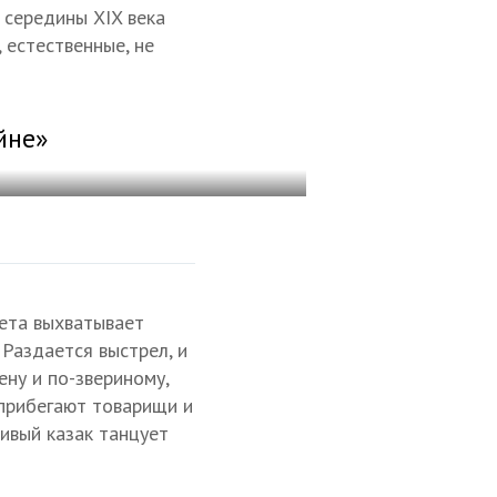
 середины XIX века
 естественные, не
йне»
вета выхватывает
 Раздается выстрел, и
ену и по-звериному,
 прибегают товарищи и
ливый казак танцует