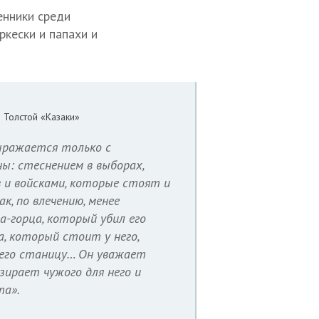
енники среди
ркески и папахи и
 Толстой «Казаки»
ыражается только с
ы: стеснением в выборах,
 и войсками, которые стоят и
к, по влечению, менее
-горца, который убил его
а, который стоит у него,
его станицу… Он уважает
езирает чужого для него и
та».