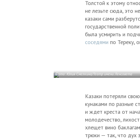
Толстой к этому относ
не лезьте сюда, это н
казаки сами разберутс
государственной поли
была усмирить и подч
соседями
по Тереку, о
Фото: Юлия Смелкина/Театр имени Ленсовета
Казаки потеряли свою
кунаками по разные с
и ждет креста от нача
молодечество, лихость
хлещет вино баклагам
трюки — так, что дух 