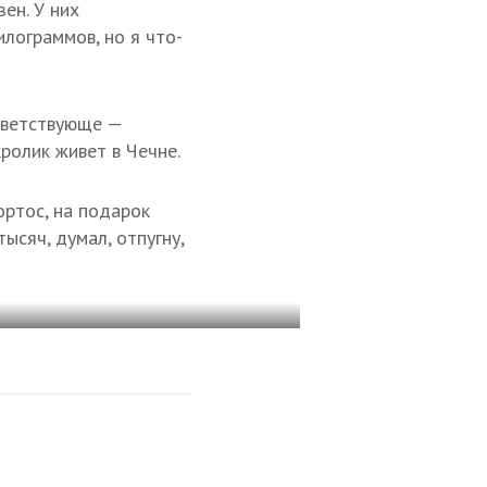
ен. У них
лограммов, но я что-
тветствующе —
ролик живет в Чечне.
ортос, на подарок
ысяч, думал, отпугну,