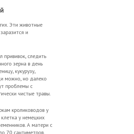
ой
гих. Эти животные
 заразится и
л прививок, следить
ного зерна в день
ницу, кукурузу,
и можно, но далеко
ут проблемы с
гически чистые травы.
ркам кролиководов у
 клетка у немецких
еменников. А матери с
о 70 сантиметров.