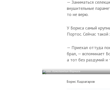
— Заниматься селекци
внушительные парамет
то не верю.
У Бориса самый крупн
Портос. Сейчас такой 
— Приехал оттуда пок
брал, — вспоминает Бо
а тот без раздумий и 
Фото: Константин Фарниев
Борис Хадзагаров