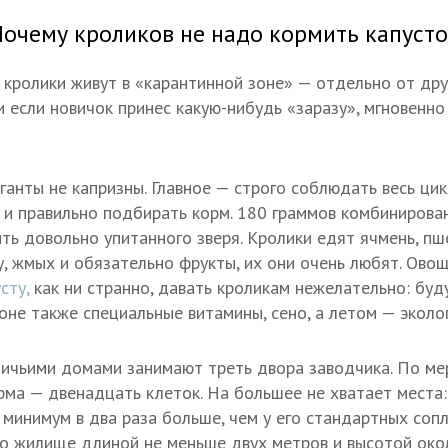
очему кроликов не надо кормить капуст
 кролики живут в «карантинной зоне» — отдельно от дру
и если новичок принес какую-нибудь «заразу», мгновенно
ганты не капризны. Главное — строго соблюдать весь цик
х и правильно подбирать корм. 180 граммов комбинирован
ть довольно упитанного зверя. Кролики едят ячмень, пше
 жмых и обязательно фрукты, их они очень любят. Овощ
сту,
как ни странно, давать кроликам нежелательно: буд
оне также специальные витамины, сено, а летом — эколо
ичьими домами занимают треть двора заводчика. По ме
ма — двенадцать клеток. На большее не хватает места:
 минимум в два раза больше, чем у его стандартных сопл
 жилище длиной не меньше двух метров и высотой окол