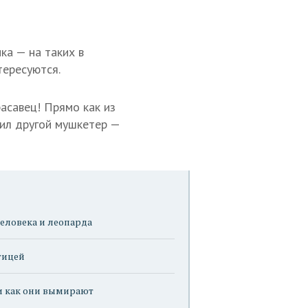
ка — на таких в
тересуются.
асавец! Прямо как из
бил другой мушкетер —
еловека и леопарда
птицей
и как они вымирают