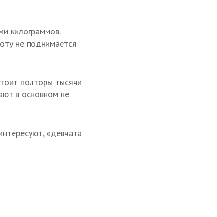
ми килограммов.
соту не поднимается
стоит полторы тысячи
ают в основном не
 интересуют, «девчата