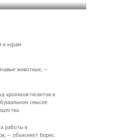
 и курам
личавые животные, —
д кроликов-гигантов в
 буквальном смысле
бщества.
за работы в
ов, — объясняет Борис.