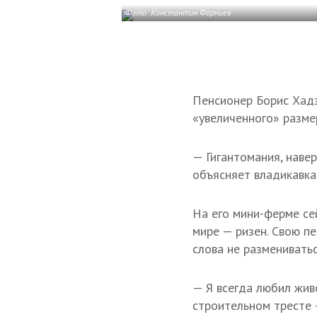
Фото: Константин Фарниев
Пенсионер Борис Хадз
«увеличенного» разме
— Гигантомания, навер
объясняет владикавка
На его мини-ферме се
мире — ризен. Свою п
слова не размениватьс
— Я всегда любил жив
строительном тресте