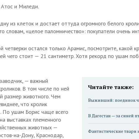
 Атос и Миледи.
дну из клеток и достает оттуда огромного белого кроли
го словам, «целое паломничество»: покупатели очень ин
й четверки остался только Арамис, посмотрите, какой кр
шей чего стоит — 21 сантиметр. Хотя рекорд по ушам по
 заводчик, — важный
Читайте также:
роликов. В том числе по ней
й размер животного. Чем
Выживший: поединок ч
виднее, что кролик
 По ушам Борис чаще всего
В Дагестан — за синей 
на выставках племенного
зяйственных животных —
Фантистические твари 
остов-на-Дону, Краснодар,