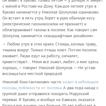
он живет в Буково только летом — у дочери. А зимует
с женой в Ростове-на-Дону. Каждое летнее утро в
Буково начинается у Николая Шолухова одинаково.
Он встает в пять утра, берет в руки обычную косу
(электрические газонокосилки не признает) и
облагораживает газоны в поселке. Как говорит сам
Шолухов, занимается «ландшафтным дизайном».
— Люблю утро в этих краях. Стоишь, косишь траву,
тишина вокруг. Только птицы поют. Потом поселок
оживает. Люди едут на работу, сигналят,
приветствуют… Меня все знают, любят, и мне здесь
хорошо, — говорит Николай Шолухов. — Не устаю
восхищаться местной природой.
Николай Константинович часто
ходит в небольшие
походы, поблизости от поселка
. А два года назад с
группой даже отправился покорять Марухский
перевал. В Буково, и вообще на Кавказе, оказался
благодаря дочери: она больше 20 лет работает в