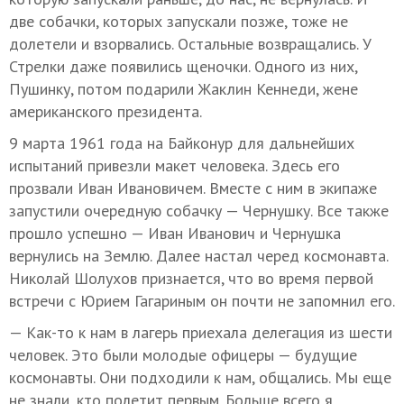
две собачки, которых запускали позже, тоже не
долетели и взорвались. Остальные возвращались. У
Стрелки даже появились щеночки. Одного из них,
Пушинку, потом подарили Жаклин Кеннеди, жене
американского президента.
9 марта 1961 года на Байконур для дальнейших
испытаний привезли макет человека. Здесь его
прозвали Иван Ивановичем. Вместе с ним в экипаже
запустили очередную собачку — Чернушку. Все также
прошло успешно — Иван Иванович и Чернушка
вернулись на Землю. Далее настал черед космонавта.
Николай Шолухов признается, что во время первой
встречи с Юрием Гагариным он почти не запомнил его.
— Как-то к нам в лагерь приехала делегация из шести
человек. Это были молодые офицеры — будущие
космонавты. Они подходили к нам, общались. Мы еще
не знали, кто полетит первым. Больше всего я