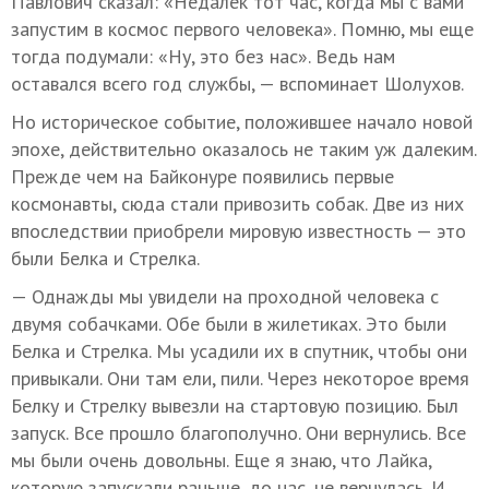
Павлович сказал: «Недалек тот час, когда мы с вами
запустим в космос первого человека». Помню, мы еще
тогда подумали: «Ну, это без нас». Ведь нам
оставался всего год службы, — вспоминает Шолухов.
Но историческое событие, положившее начало новой
эпохе, действительно оказалось не таким уж далеким.
Прежде чем на Байконуре появились первые
космонавты, сюда стали привозить собак. Две из них
впоследствии приобрели мировую известность — это
были Белка и Стрелка.
— Однажды мы увидели на проходной человека с
двумя собачками. Обе были в жилетиках. Это были
Белка и Стрелка. Мы усадили их в спутник, чтобы они
привыкали. Они там ели, пили. Через некоторое время
Белку и Стрелку вывезли на стартовую позицию. Был
запуск. Все прошло благополучно. Они вернулись. Все
мы были очень довольны. Еще я знаю, что Лайка,
которую запускали раньше, до нас, не вернулась. И