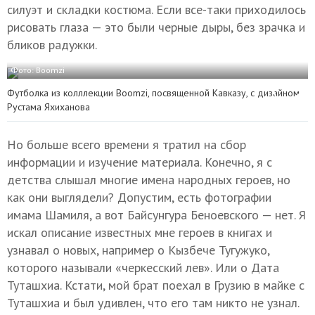
силуэт и складки костюма. Если все-таки приходилось
рисовать глаза — это были черные дыры, без зрачка и
бликов радужки.
Фото: Boomzi
Футболка из колллекции Boomzi, посвященной Кавказу, с дизайном
Рустама Яхиханова
Но больше всего времени я тратил на сбор
информации и изучение материала. Конечно, я с
детства слышал многие имена народных героев, но
как они выглядели? Допустим, есть фотографии
имама Шамиля, а вот Байсунгура Беноевского — нет. Я
искал описание известных мне героев в книгах и
узнавал о новых, например о Кызбече Тугужуко,
которого называли «черкесский лев». Или о Дата
Туташхиа. Кстати, мой брат поехал в Грузию в майке с
Туташхиа и был удивлен, что его там никто не узнал.