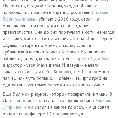
Ну то есть, с одной стороны, уходят. Я как-то
нарисовал на планшете картину: родители
братьев
Гасангусейновых
, убитых в 2016 году, стоят на
махачкалинской площади на фоне здания
правительства. Она до сих пор гуляет в сети, и иногда
я ее вижу, часто — без указания автора. И вот серьги
«Аулы», которые по моему дизайну сделал
кубачинский ювелир Алихан Алмасов. Их широкая
публика увидела, когда их надела
Зарема Дадаева
,
директор музея Махачкалы. И девушки начали
заказывать их для себя. Конечно, там было немного,
пар 10 или чуть больше, — обычный ширпотреб на
«дагестанскую тему» расходится намного лучше.
Еще был мой рисунок, который превратили в ткань. В
Дагестан приезжала саранская фолк-певица
Ежевика
Спиркина
, и мы сидели в каком-то цеху, и я рисовал
орнамент на фанере. Ей понравилось, я