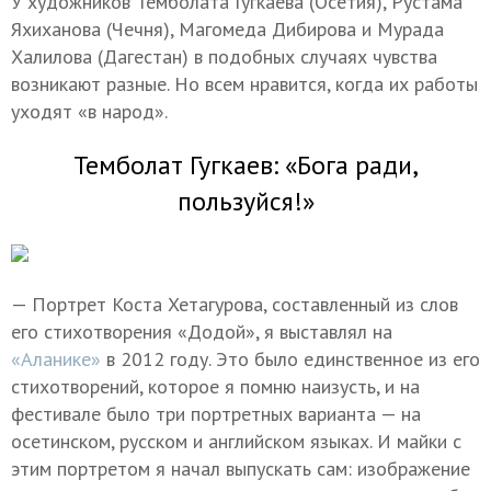
У художников Темболата Гугкаева (Осетия), Рустама
Яхиханова (Чечня), Магомеда Дибирова и Мурада
Халилова (Дагестан) в подобных случаях чувства
возникают разные. Но всем нравится, когда их работы
уходят «в народ».
Темболат Гугкаев: «Бога ради,
пользуйся!»
— Портрет Коста Хетагурова, составленный из слов
его стихотворения «Додой», я выставлял на
«Аланике»
в 2012 году. Это было единственное из его
стихотворений, которое я помню наизусть, и на
фестивале было три портретных варианта — на
осетинском, русском и английском языках. И майки с
этим портретом я начал выпускать сам: изображение