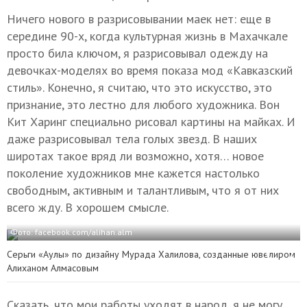
Ничего нового в разрисовывании маек нет: еще в
середине 90-х, когда культурная жизнь в Махачкале
просто била ключом, я разрисовывал одежду на
девочках-моделях во время показа мод «Кавказский
стиль». Конечно, я считаю, что это искусство, это
признание, это лестно для любого художника. Вон
Кит Харинг специально рисовал картины на майках. И
даже разрисовывал тела голых звезд. В наших
широтах такое вряд ли возможно, хотя… новое
поколение художников мне кажется настолько
свободным, активным и талантливым, что я от них
всего жду. В хорошем смысле.
Фото: facebook.com/alihan.alm
Серьги «Аулы» по дизайну Мурада Халилова, созданные ювелиром
Алиханом Алмасовым
Сказать, что мои работы уходят в народ, я не могу.