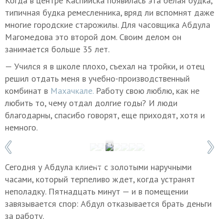
Когда в центре Каспийска появилась эта белая будка,
типичная будка ремесленника, вряд ли вспомнят даже
многие городские старожилы. Для часовщика Абдула
Магомедова это второй дом. Своим делом он
занимается больше 35 лет.
— Учился я в школе плохо, съехал на тройки, и отец
решил отдать меня в учебно-производственный
комбинат в
Махачкале.
Работу свою люблю, как не
любить то, чему отдал долгие годы? И люди
благодарны, спасибо говорят, еще приходят, хотя и
немного.
1 / 7
Фото: Зарема Алиева
Сегодня у Абдула клиент с золотыми наручными
часами, который терпеливо ждет, когда устранят
неполадку. Пятнадцать минут — и в помещении
завязывается спор: Абдул отказывается брать деньги
за работу.