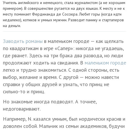
Учитель английского и немецкого, стала журналистом (а не хорошим
примером). В совершенстве ругается на двух языках. К месту и не к
месту поминает Фердинанда де Соссюра. Любит горы (когда идти
недалеко), котиков и умных мужчин. Разводит панику и стартаперов
на деньги.
Заводить романы
в маленьком городе — как щелкать
по квадратикам в игре «Сапер»: никогда не угадаешь,
где рванет. Здесь на три брака два развода, но люди
продолжают ходить на свидания. В
маленьком городе
легко и трудно знакомиться. С одной стороны, есть
выбор, желание и время. С другой — можно навести
справки у общих друзей и узнать, что принц не
сильно-то и принц.
Но знакомые иногда подводят. А точнее,
недоговаривают.
Например, N. казался умным, был нордически красив и
доволен собой. Мальчик из семьи академиков, будучи