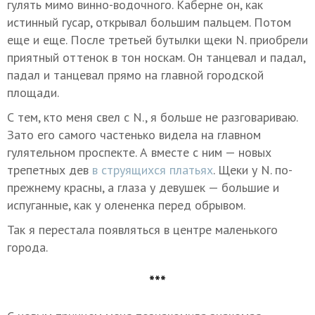
гулять мимо винно-водочного. Каберне он, как
истинный гусар, открывал большим пальцем. Потом
еще и еще. После третьей бутылки щеки N. приобрели
приятный оттенок в тон носкам. Он танцевал и падал,
падал и танцевал прямо на главной городской
площади.
С тем, кто меня свел с N., я больше не разговариваю.
Зато его самого частенько видела на главном
гулятельном проспекте. А вместе с ним — новых
трепетных дев
в струящихся платьях
. Щеки у N. по-
прежнему красны, а глаза у девушек — большие и
испуганные, как у олененка перед обрывом.
Так я перестала появляться в центре маленького
города.
***