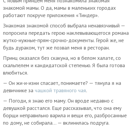
С новым принцем меня познакомила знакомая
знакомой мамы. О да, мамы в маленьких городах
работают покруче приложения «Тиндер».
Знакомая знакомой способ выбрала ненавязчивый —
попросила передать герою наклевывающегося романа
жутко-нужные-прям-срочно-документы. Герой же, не
будь дураком, тут же позвал меня в ресторан.
Принц оказался без скакуна, но в белом халате, со
скальпелем и кандидатской степенью. Я была готова
влюбиться.
— Он жи-и-изни спасает, понимаете? — тянула я на
девичнике за
чашкой травяного чая
.
— Погоди, я знаю его маму. Он вроде недавно с
девушкой расстался. Еще рассказывал, что она ему
борщи неправильно варила и вещи его, разбросанные
по дому, не собирала… — вклинилась подруга.