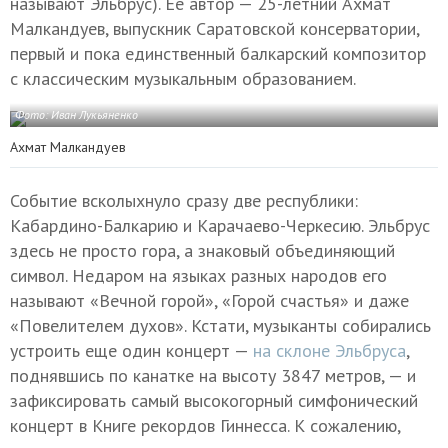
называют Эльбрус). Ее автор — 25-летний Ахмат
Малкандуев, выпускник Саратовской консерватории,
первый и пока единственный балкарский композитор
с классическим музыкальным образованием.
Фото: Иван Лукьяненко
Ахмат Малкандуев
Событие всколыхнуло сразу две республики:
Кабардино-Балкарию и Карачаево-Черкесию. Эльбрус
здесь не просто гора, а знаковый объединяющий
символ. Недаром на языках разных народов его
называют «Вечной горой», «Горой счастья» и даже
«Повелителем духов». Кстати, музыканты собирались
устроить еще один концерт —
на склоне Эльбруса
,
поднявшись по канатке на высоту 3847 метров, — и
зафиксировать самый высокогорный симфонический
концерт в Книге рекордов Гиннесса. К сожалению,