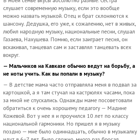
В моей семье вкусы абсолютно разные. Сестра
слушает современную музыку, если это вообще
можно назвать музыкой. Отец и брат склоняются к
шансону. Дедушка, его уже, к сожалению, нет в живых,
любил народную музыку, национальные песни, слушал
Газаева, Нахушева. Помню, если заиграет песня, он
вскакивал, танцевал сам и заставлял танцевать всех
вокруг.
— Мальчиков на Кавказе обычно ведут на борьбу, а
не ноты учить. Как вы попали в музыку?
— В детстве мама часто отправляла меня в подвал за
картошкой, а я там стучал на кастрюлях часами, пока
за мной не спускались. Однажды маме посоветовали
обратиться к очень хорошему педагогу — Мадине
Кожевой. Вот у нее я и проучился 10 лет по классу
национальной гармоники. Но пришел я в музыку
поздно — мне было одиннадцать, обычно в музыкалку
идут в 6−7 лет. Было сложно, много раз бросал,