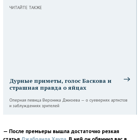
ЧИТАЙТЕ ТАКЖЕ
Дурные приметы, голос Баскова и
страшная правда о яйцах
Оперная певица Вероника Джиоева — о суевериях артистов
и заблуждениях зрителей
— После премьеры вышла достаточно резкая
статья
Джабраила Хаупа
.
В ней он обвинил вас в