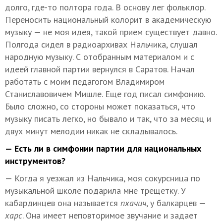
долго, где-то полтора года. В основу лег фольклор.
Переносить национальный колорит в академическую
музыку — не моя идея, такой прием существует давно.
Полгода сидел в радиоархивах Нальчика, слушал
народную музыку. С отобранным материалом и с
идеей главной партии вернулся в Саратов. Начал
работать с моим педагогом Владимиром
Станиславовичем Мишле. Еще год писал симфонию.
Было сложно, со стороны может показаться, что
музыку писать легко, но бывало и так, что за месяц и
двух минут мелодии никак не складывалось.
— Есть ли в симфонии партии для национальных
инструментов?
— Когда я уезжал из Нальчика, моя сокурсница по
музыкальной школе подарила мне трещетку. У
кабардинцев она называется
пхачич
, у балкарцев —
харс
. Она имеет неповторимое звучание и задает