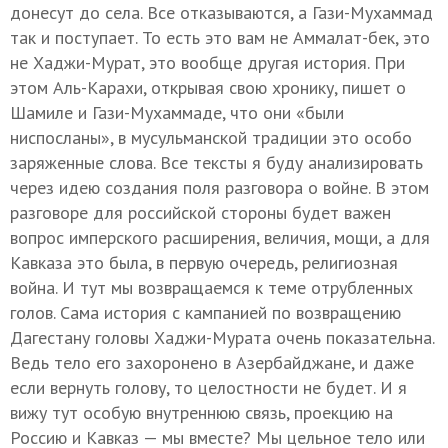
донесут до села. Все отказываются, а Гази-Мухаммад
так и поступает. То есть это вам не Аммалат-бек, это
не Хаджи-Мурат, это вообще другая история. При
этом Аль-Карахи, открывая свою хронику, пишет о
Шамиле и Гази-Мухаммаде, что они «были
ниспосланы», в мусульманской традиции это особо
заряженные слова. Все тексты я буду анализировать
через идею создания поля разговора о войне. В этом
разговоре для российской стороны будет важен
вопрос имперского расширения, величия, мощи, а для
Кавказа это была, в первую очередь, религиозная
война. И тут мы возвращаемся к теме отрубленных
голов. Сама история с кампанией по возвращению
Дагестану головы Хаджи-Мурата очень показательна.
Ведь тело его захоронено в Азербайджане, и даже
если вернуть голову, то целостности не будет. И я
вижу тут особую внутреннюю связь, проекцию на
Россию и Кавказ — мы вместе? Мы цельное тело или