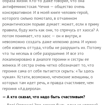
образа жизни. Кто-то даже говорил, что она
антифеминистская. Чечня — общество очень
консервативное. И в моей книге человек-герой,
которого сильно помотало, в отчаянном
романтическом порыве думает: может, если я приму
правила, буду жить как они, то спрячусь от хаоса? А
потом понимает, что хаос — он и внутри, и
невозможно создать даже иллюзию дома. И нужно
себя извлечь оттуда, чтобы не разрушить их. Потому
что ты несешь в себе разрушение. И все это
локализировано в диалоге героини и сестры ее
жениха. И сестра очень четко обозначает то, что
героиня сама от себя пытается скрыть: «Ты здесь
чужая». Кстати, возможно, чеченские женщины, о
которых там идет речь, и правда счастливее, чем
героиня «Аддерола».
— А кто сказал, что надо быть счастливым?
— Вот! Отлично! Это, может быть, одна из иллюзий,