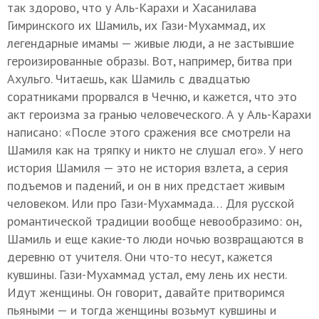
так здорово, что у Аль-Карахи и Хасанилава
Гимринского их Шамиль, их Гази-Мухаммад, их
легендарные имамы — живые люди, а не застывшие
героизированные образы. Вот, например, битва при
Ахульго. Читаешь, как Шамиль с двадцатью
соратниками прорвался в Чечню, и кажется, что это
акт героизма за гранью человеческого. А у Аль-Карахи
написано: «После этого сражения все смотрели на
Шамиля как на тряпку и никто не слушал его». У него
история Шамиля — это не история взлета, а серия
подъемов и падений, и он в них предстает живым
человеком. Или про Гази-Мухаммада… Для русской
романтической традиции вообще невообразимо: он,
Шамиль и еще какие-то люди ночью возвращаются в
деревню от учителя. Они что-то несут, кажется
кувшины. Гази-Мухаммад устал, ему лень их нести.
Идут женщины. Он говорит, давайте притворимся
пьяными — и тогда женщины возьмут кувшины и