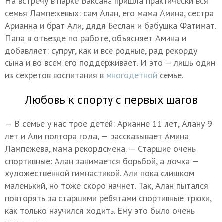
На встречу в парке Баксана пришла практически вся
семья Лампежевых: сам Алан, его мама Амина, сестра
Арианна и брат Али, дядя Беслан и бабушка Фатимат.
Папа в отъезде по работе, объясняет Амина и
добавляет: супруг, как и все родные, рад рекорду
сына и во всем его поддерживает. И это — лишь один
из секретов воспитания в
многодетной
семье.
Любовь к спорту с первых шагов
— В семье у нас трое детей: Арианне 11 лет, Алану 9
лет и Али полтора года, — рассказывает Амина
Лампежева, мама рекордсмена. — Старшие очень
спортивные: Алан занимается борьбой, а дочка —
художественной гимнастикой. Али пока слишком
маленький, но тоже скоро начнет. Так, Алан пытался
повторять за старшими ребятами спортивные трюки,
как только научился ходить. Ему это было очень