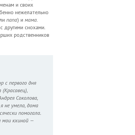
именам и своих
собенно нежелательно
или
папа
) и
мама
.
с другими снохами.
тарших родственников
р с первого дня
(Красавец),
Андрея Соколова,
я не умела, дома
сячески помогала.
и мои кхиной —