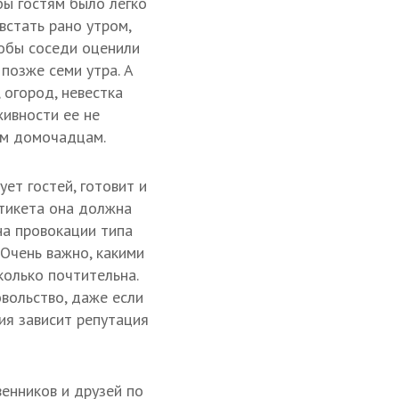
бы гостям было легко
встать рано утром,
тобы соседи оценили
 позже семи утра. А
 огород, невестка
живности ее не
ем домочадцам.
ет гостей, готовит и
этикета она должна
на провокации типа
 Очень важно, какими
колько почтительна.
вольство, даже если
ния зависит репутация
енников и друзей по