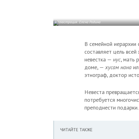
Иллюстрация: Елена Родина
В семейной иерархии 
составляет цель всей
невестка —
нус
, мать
доме, —
хусам нана
и
этнограф, доктор ист
Невеста превращается
потребуется многочис
преподнести подарки.
ЧИТАЙТЕ ТАКЖЕ