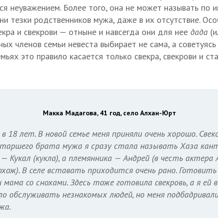
ся неуважением. Более того, она не может называть по 
они тезки родственников мужа, даже в их отсутствие. О
екра и свекрови — отныне и навсегда они для нее
дада
(
ых членов семьи невеста выбирает не сама, а советуясь 
мьях это правило касается только свекра, свекрови и с
Макка Мадагова, 41 год, село Алхан-Юрт
 18 лет. В новой семье меня приняли очень хорошо. Свеко
Старшего брата мужа я сразу стала называть Хаза кант 
— Кукал (кукла), а племянника — Андрей (в честь актера 
охож). В селе вставать приходится очень рано. Готовить 
 мама со снохами. Здесь тоже готовила свекровь, а я ей в
ло обслуживать незнакомых людей, но меня подбадривал
жа.