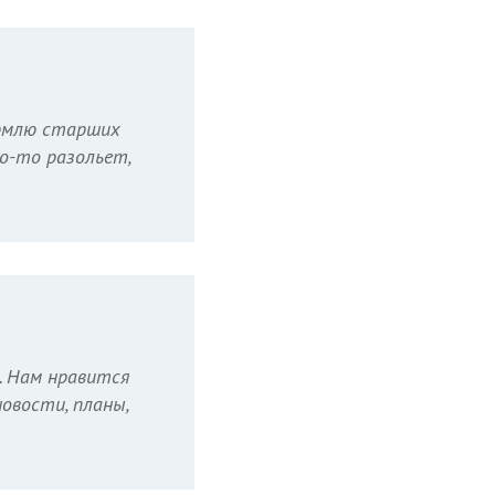
ормлю старших
то-то разольет,
а. Нам нравится
овости, планы,