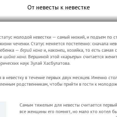
От невесты к невестке
статус молодой невестки — самый низкий, и подъем по с
 жизни чеченки. Статус меняется постепенно: сначала не
 ребенка —
берий нана
и, наконец, хозяйка, то есть самая
ли
цийна нана
. Вершиной этой «карьеры» считается жени
орических наук Зулай Хасбулатова.
 в невестку в течение первых двух месяцев. Именно сто
ленным родственникам, чтобы прийти в гости к молодож
Самым тяжелым для невесты считается первый
все женщины его помнят, но мало кто хотел бы