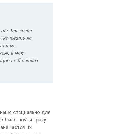
 те дни, когда
и ночевать на
 утром,
меня в мою
нщина с большим
Раньше специально для
но было почти сразу
занимается их