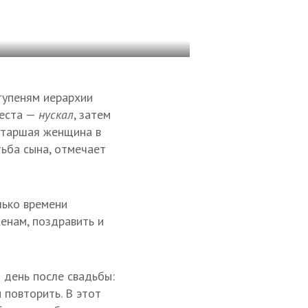
тупеням иерархии
веста —
нускал
, затем
 старшая женщина в
тьба сына, отмечает
лько времени
енам, поздравить и
 день после свадьбы:
 повторить. В этот