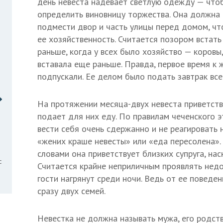
день невеста надевает светлую одежду — что
определить виновницу торжества. Она должна 
подмести двор и часть улицы перед домом, ч
ее хозяйственность. Считается позором встать
раньше, когда у всех было хозяйство — коровы,
вставала еще раньше. Правда, первое время к 
подпускали. Ее делом было подать завтрак вс
На протяжении месяца-двух невеста приветству
подает для них еду. По правилам чеченского 
вести себя очень сдержанно и не реагировать 
«жених краше невесты» или «еда пересолена».
словами она приветствует близких супруга, нас
с
Считается крайне неприличным проявлять недо
гости нагрянут среди ночи. Ведь от ее поведе
сразу двух семей.
Невестка не должна называть мужа, его родств