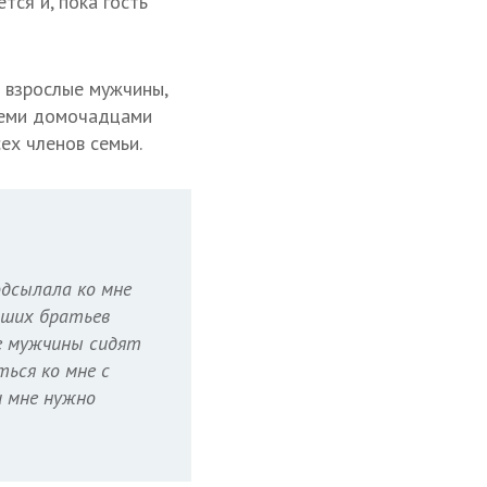
тся и, пока гость
т взрослые мужчины,
семи домочадцами
сех членов семьи.
подсылала ко мне
рших братьев
ие мужчины сидят
ться ко мне с
и мне нужно