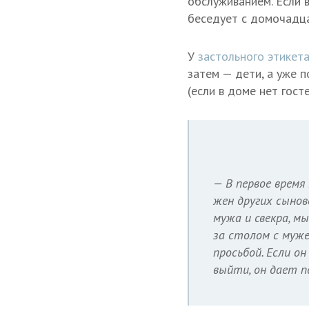
обслуживанием. Если в
беседует с домочадца
У
застольного этикет
затем — дети, а уже 
(если в доме нет гост
— В первое время 
жен других сынов
мужа и свекра, м
за столом с муже
просьбой. Если о
выйти, он дает п