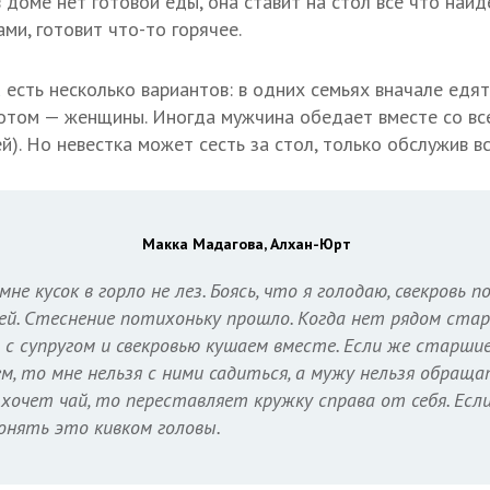
 доме нет готовой еды, она ставит на стол все что найде
ми, готовит что-то горячее.
а
есть несколько вариантов: в одних семьях вначале едя
потом — женщины. Иногда мужчина обедает вместе со в
ей). Но невестка может сесть за стол, только обслужив в
Макка Мадагова, Алхан-Юрт
мне кусок в горло не лез. Боясь, что я голодаю, свекровь 
ей. Стеснение потихоньку прошло. Когда нет рядом ста
ы с супругом и свекровью кушаем вместе. Если же старш
м, то мне нельзя с ними садиться, а мужу нельзя обраща
н хочет чай, то переставляет кружку справа от себя. Есл
онять это кивком головы.