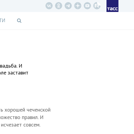
ТИ
вадьба. И
оле заставит
ть хорошей чеченской
ножество правил. И
 исчезает совсем.