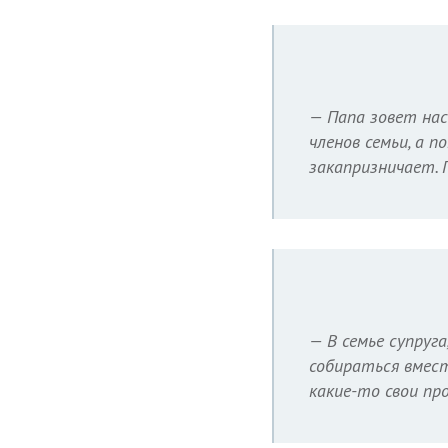
— Папа зовет нас
членов семьи, а п
закапризничает. 
— В семье супруг
собираться вмест
какие-то свои пр