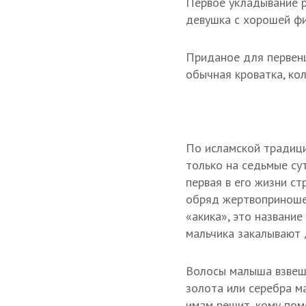
Первое укладывание р
девушка с хорошей фи
Приданое для первенц
обычная кроватка, кол
По исламской традици
только на седьмые су
первая в его жизни с
обряд жертвоприноше
«акика», это названи
мальчика закалывают 
Волосы малыша взвеши
золота или серебра м
имам решит, кому пом