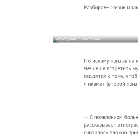
Разбираем жизнь малы
Иллюстрация: Елена Родина
По исламу призыв на 
Чечне не встретить м
сводятся к тому, что
и икамат (второй приз
— С появлением больн
рассказывает этногра
считалось плохой при