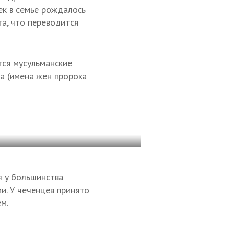
ек в семье рождалось
та, что переводится
тся мусульманские
ша (имена жен пророка
я у большинства
и. У чеченцев принято
м.