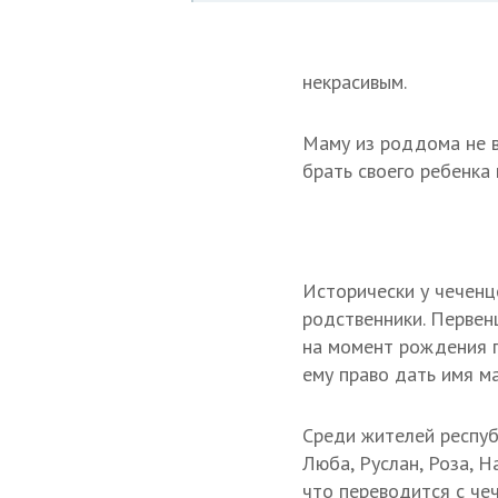
некрасивым.
Маму из роддома не в
брать своего ребенка 
Исторически у чеченц
родственники. Первен
на момент рождения го
ему право дать имя м
Среди жителей респуб
Люба, Руслан, Роза, Н
что переводится с чеч