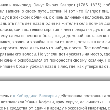
ник и языковед Юлиус Генрих Клапрот (1783−1835), поб
вил записки о своем путешествии. И вот что Клапрот пиш
дух в женском обличии, с очень длинными волосами, жив
вадцать пять лет назад один из жителей села поймал до
олосы, кои тщательно спрятал и чем превратил дух в по
ему сделать немного боза; тогда домовой поставил коте
товился, хозяин и хозяйка вышли из дома, оставив в нем 
и просить духа дать им что-нибудь поесть. Тот пообеща
прятаны его волосы. Не успели дети указать на место, гд
ем самым освободился от покорности своему хозяину. По
кипящей боза и убежал назад в лес, где, как утверждают,
нулевых
в Кабардино-Балкарии
действовала постоянная э
 возглавляла Жанна Кофман, врач-хирург, альпинистка — 
ке на средства от сдачи в аренду московской квартиры, 