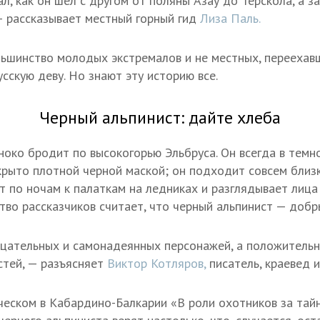
, как он шел с другом от поляны Азау до Терскола, а з
— рассказывает местный горный гид
Лиза Паль.
льшинство молодых экстремалов и не местных, переехав
русскую деву. Но знают эту историю все.
Черный альпинист: дайте хлеба
око бродит по высокогорью Эльбруса. Он всегда в темн
крыто плотной черной маской; он подходит совсем близк
ит по ночам к палаткам на ледниках и разглядывает лица
тво рассказчиков считает, что черный альпинист — добр
цательных и самонадеянных персонажей, а положительн
стей, — разъясняет
Виктор Котляров,
писатель, краевед и
ическом в Кабардино-Балкарии «В роли охотников за тай