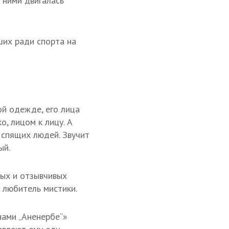
а ними двигалась
ших ради спорта на
ой одежде, его лица
о, лицом к лицу. А
 спящих людей. Звучит
ый.
ых и отзывчивых
 любитель мистики.
нами „Аненербе“»