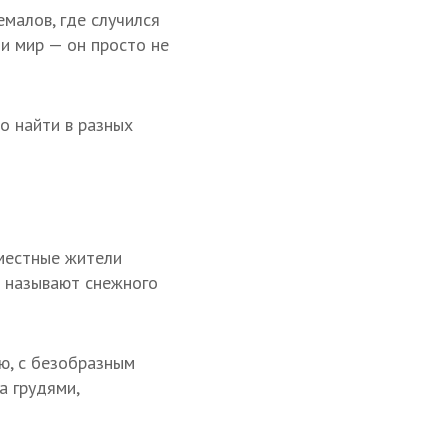
малов, где случился
 и мир — он просто не
о найти в разных
р
 местные жители
ы называют снежного
ю, с безобразным
а грудями,