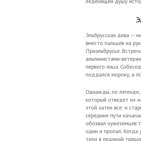
леденящей душу истор
Э
Эльбрусская дева — м
вместо пальцев на ру
Приэльбрусье. Встреч
альпинистами-ветеран
первого лица. Собесед
поддался мороку, а по
Однажды, по легенде,
который отведет их н
этой затеи все: и ста
середине пути началас
обозвал чужеземцев т
один и пропал. Когда 
тело в ледяной трещи