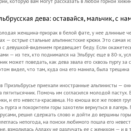
ии, которую вам могут рассказать в любой горной хижин
льбрусская дева: оставайся, мальчик, с на
олодая женщина-призрак в белой фате, у нее длинные че
ках — острые стальные альпинистские крюки. Это самая и
а с девушкой-видением предвещает беду. Если окажетесь
ами — из тех, кто поднимался на Эльбрус еще в 80-х, ус
ник может поведать, как дева звала его сквозь пургу за
том видел, что там, куда она его манила, была трещина
 в Приэльбрусье приехали иностранные альпинисты — они
а пятитысячник. Помочь им согласился молодой пастух. 
рики, и его невеста-красавица. Но юноша все же повел гру
ь пурга и покорители горы захотели вернуться в лагерь. 
русами, решил сдержать слово и дойти до вершины горы,
улеглась непогода, на поиски любимого пошла его невес
не, взмолилась Аллаху не разлучать ее с женихом — и в 