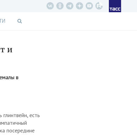
ТИ
т и
ремалы в
 глинтвейн, есть
симпатичный
аха посередине