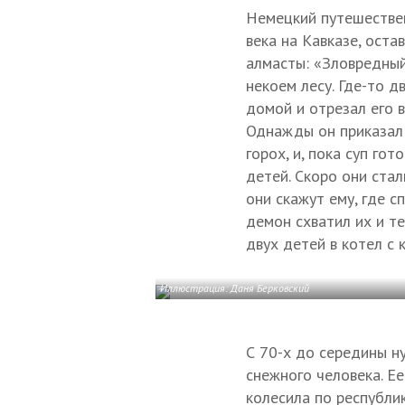
Немецкий путешествен
века на Кавказе, оста
алмасты: «Зловредный 
некоем лесу. Где-то д
домой и отрезал его в
Однажды он приказал 
горох, и, пока суп го
детей. Скоро они стал
они скажут ему, где с
демон схватил их и т
двух детей в котел с 
Иллюстрация: Даня Берковский
С 70-х до середины 
снежного человека. Ее
колесила по республи