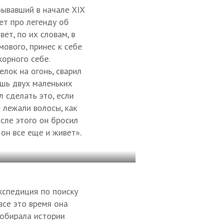
ывавший в начале XIX
ет про легенду об
ет, по их словам, в
мового, принес к себе
корного себе.
лок на огонь, сварил
лишь двух маленьких
л сделать это, если
е лежали волосы, как
сле этого он бросил
 он все еще и живет».
кспедиция по поиску
все это время она
собирала истории