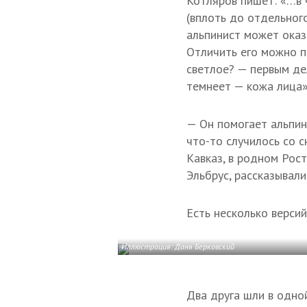
Котляров пишет: «…в ч
(вплоть до отдельного
альпинист может оказ
Отличить его можно п
светлое? — первым де
темнеет — кожа лица»
— Он помогает альпин
что-то случилось со 
Кавказ, в родном Рос
Эльбрус, рассказывали
Есть несколько версий
Иллюстрация: Даня Берковский
Два друга шли в одной