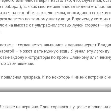
ерного альпиниста верят настолько, что, случается, ос
 прибора!), так как многие альпинисты видели его вооч
аться на вид обычным человеком, неожиданно встретивш
режде всего по темному цвету лица. Впрочем, у кого из
лом на высоте от ультрафиолетовых лучей сгорает — кра
.
истам, — соглашается альпинист и парапланерист Влади
снарягой — может дать нужную вещь. Я узнал эту легенду
тове-на-Дону инструкторы по промышленному альпинизму
 об этом явлении.
 появления призрака. И по некоторым из них встреча с 
 связке на вершину. Один сорвался в ущелье и повис на 