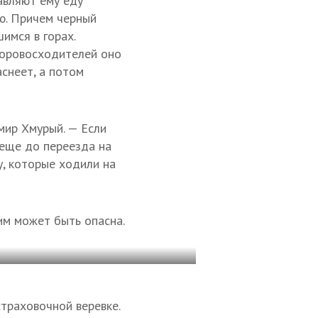
тавляют ему еду
ию. Причем черный
имся в горах.
 горовосходителей оно
снеет, а потом
мир Хмурый. — Если
 еще до переезда на
, которые ходили на
ним может быть опасна.
страховочной веревке.