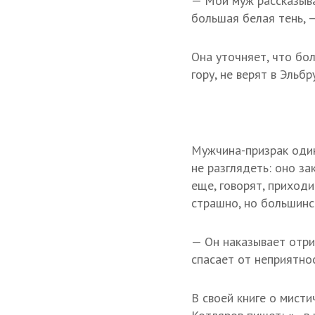
— Мой муж рассказывал
большая белая тень, 
Она уточняет, что бо
гору, не верят в Эльб
Мужчина-призрак один
не разглядеть: оно за
еще, говорят, приход
страшно, но большинс
— Он наказывает отри
спасает от неприятно
В своей книге о мист