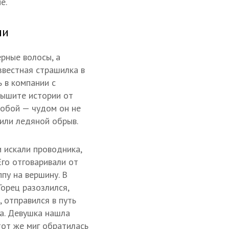
е.
ми
рные волосы, а
звестная страшилка в
 в компании с
лышите истории от
 собой — чудом он не
 или ледяной обрыв.
 искали проводника,
Его отговаривали от
ппу на вершину. В
Горец разозлился,
 отправился в путь
та. Девушка нашла
тот же миг обратилась