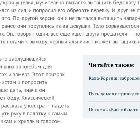
у края ущелья, мучительно пытался вытащить бедолагу. 
лся из сил, и попросил его обрезать веревку. И друг не с
это. По другой версии он и не пытался вытащить напарн
 ранее они поругались из-за девушки. Тело сорвавшегося 
ах. Он, говорят одни, все еще ищет друга-предателя — п
ать ногами к выходу, черный альпинист может вытащить и
это заблудившийся
Читайте также:
л вниз за хлебом для
гах и замерз. Этот призрак
Кала-Корейш: заброшен
нистам и попросить
чше дать, иначе он
Пять домов с привиде
ет беду. Классический
 рассказа у костра — надеть
Потомок «Каспийского
нуть руку в палатку к самым
ичкам и хриплым голосом