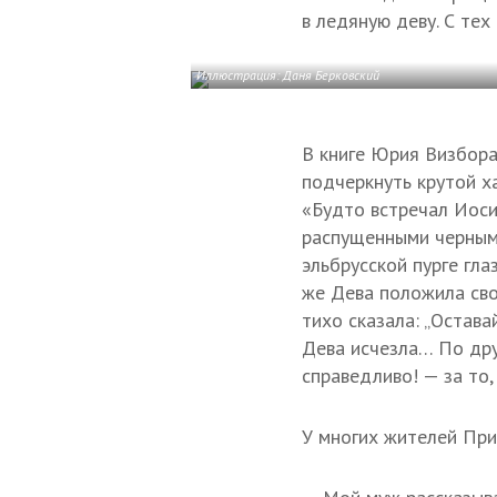
в ледяную деву. С тех
Иллюстрация: Даня Берковский
В книге Юрия Визбора
подчеркнуть крутой ха
«Будто встречал Иоси
распущенными черными
эльбрусской пурге гла
же Дева положила сво
тихо сказала: „Остава
Дева исчезла… По дру
справедливо! — за то,
У многих жителей При