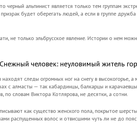
то черный альпинист является только тем группам экстре
 призрак будет оберегать людей, а если в группе дружба
ати, не только эльбрусское явление. Истории о нем можн
Снежный человек: неуловимый житель го
 находят следы огромных ног на снегу в высокогорье, а
чах с алмасты — так кабардинцы, балкарцы и карачаевц
в, по словам Виктора Котлярова, не десятки, а сотни.
писывают как существо женского пола, покрытое шерсть
ами распущенных волос и отвисшими чуть ли не до пояс