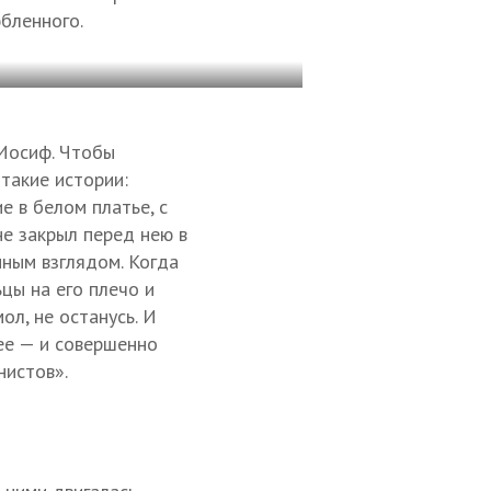
юбленного.
 Иосиф. Чтобы
 такие истории:
 в белом платье, с
е закрыл перед нею в
линым взглядом. Когда
цы на его плечо и
ол, не останусь. И
 ее — и совершенно
нистов».