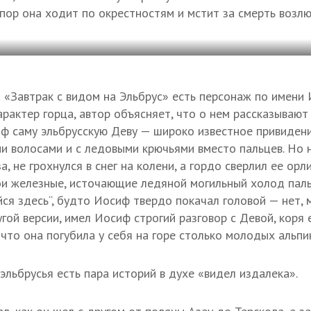
 пор она ходит по окрестностям и мстит за смерть возл
 «Завтрак с видом на Эльбрус» есть персонаж по имени
рактер горца, автор объясняет, что о нем рассказывают
ф саму эльбрусскую Деву — широко известное привидение
 волосами и с ледовыми крючьями вместо пальцев. Но н
за, не грохнулся в снег на колени, а гордо сверлил ее ор
и железные, источающие ледяной могильный холод паль
йся здесь“, будто Иосиф твердо покачал головой — нет, м
гой версии, имел Иосиф строгий разговор с Девой, коря
 что она погубила у себя на горе столько молодых альпи
эльбрусья есть пара историй в духе «видел издалека».