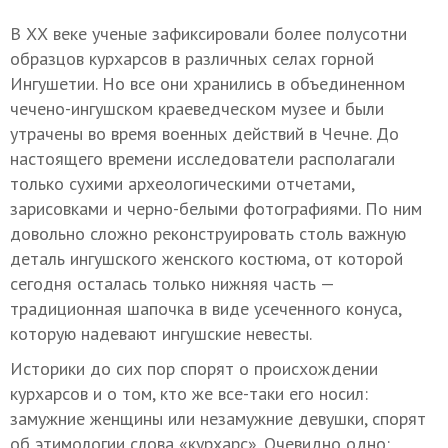
В ХХ веке ученые зафиксировали более полусотни
образцов курхарсов в различных селах горной
Ингушетии. Но все они хранились в объединенном
чечено-ингушском краеведческом музее и были
утрачены во время военных действий в Чечне. До
настоящего времени исследователи располагали
только сухими археологическими отчетами,
зарисовками и черно-белыми фотографиями. По ним
довольно сложно реконструировать столь важную
деталь ингушского женского костюма, от которой
сегодня осталась только нижняя часть —
традиционная шапочка в виде усеченного конуса,
которую надевают ингушские невесты.
Историки до сих пор спорят о происхождении
курхарсов и о том, кто же все-таки его носил:
замужние женщины или незамужние девушки, спорят
об этимологии слова «курхарс». Очевидно одно: