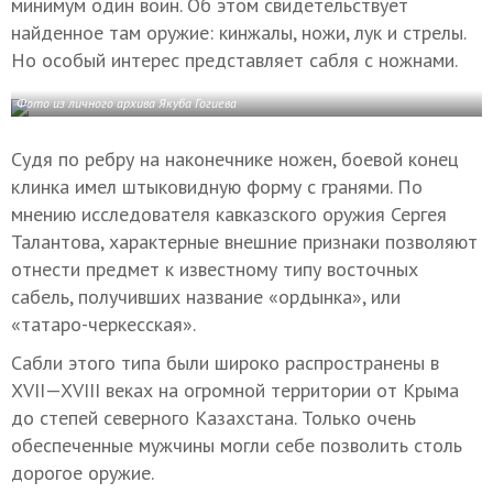
минимум один воин. Об этом свидетельствует
найденное там оружие: кинжалы, ножи, лук и стрелы.
Но особый интерес представляет сабля с ножнами.
Фото из личного архива Якуба Гогиева
Судя по ребру на наконечнике ножен, боевой конец
клинка имел штыковидную форму с гранями. По
мнению исследователя кавказского оружия Сергея
Талантова, характерные внешние признаки позволяют
отнести предмет к известному типу восточных
сабель, получивших название «ордынка», или
«татаро-черкесская».
Сабли этого типа были широко распространены в
XVII—XVIII в
еках на огромной территории от Крыма
до степей северного Казахстана. Только очень
обеспеченные мужчины могли себе позволить столь
дорогое оружие.