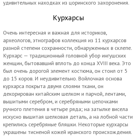
удивительных находках из цоринского захоронения.
Курхарсы
Очень интересная и важная для историков,
археологов, этнографов коллекция из 11 курхарсов
разной степени сохранности, обнаруженных в склепе.
Курхарс — традиционный головной убор ингушских
женщин, бытовавший вплоть до конца ХVIII века. Это
был очень дорогой элемент костюма, он стоил от 5
до 15 коров. И неудивительно. Войлочная основа
курхарса покрыта двумя слоями ткани, он
декорирован китайским шелком и парчой, лентами,
вышитыми серебром, и серебряными цепочками
ручного плетения в четыре ряда; на затылке висела
искусно вышитая шелковая деталь, а на лобной части
крепились серебряные бляшки. Некоторые курхарсы
украшены тисненой кожей иранского происхождения.