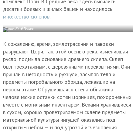
комплекс Цори. В Средние века здесь высились
десятки боевых и жилых башен и находилось
множество склепов
.
Фото: Якуб Гогиев
К сожалению, время, землетрясения и паводки
разрушают Цори. Так, этой осенью река, изменившая
русло, подмыла основание древнего склепа. Склеп
был трехэтажным, с деревянными перекрытиями. Они
пришли в негодность и рухнули, засыпав тела и
предметы погребального обряда, лежавшие на
первом этаже. Обрушившаяся стена обнажила
человеческие останки сотен цоринцев, похороненных
вместе с могильным инвентарем. Веками хранившиеся
в сухом, хорошо проветриваемом склепе предметы
материальной культуры ингушей оказались под
открытым небом — и под угрозой исчезновения.