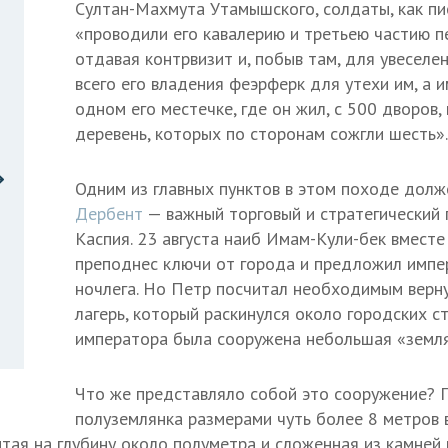
Султан-Махмута Утамышского, солдаты, как пис
«проводили его кавалерию и третьею частию п
отдавая контрвизит и, побыв там, для увеселе
всего его владения феэрферк для утехи им, а 
одном его местечке, где он жил, с 500 дворов,
деревень, которых по сторонам сожгли шесть».
Одним из главных пунктов в этом походе долж
Дербент
— важный торговый и стратегический 
Каспия. 23 августа наиб Имам-Кули-бек вместе
преподнес ключи от города и предложил импе
ночлега. Но Петр посчитал необходимым верну
лагерь, который раскинулся около городских ст
императора была сооружена небольшая «земля
Что же представляло собой это сооружение? П
полуземлянка размерами чуть более 8 метров в
тая на глубину около полуметра и сложенная из камней 