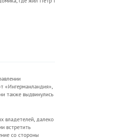
омика, где жил Петр I
равлении
от «Ингерманландия»,
ани также выдвинулись
х владетелей, далеко
ми встретить
ение со стороны