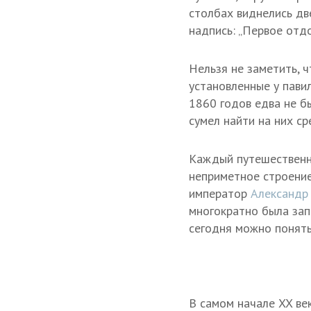
столбах виднелись дв
надпись: „Первое отд
Нельзя не заметить, ч
установленные у пави
1860 годов едва не б
сумел найти на них ср
Каждый путешественни
неприметное строение
император
Александр 
многократно была зап
сегодня можно понять,
В самом начале XX век