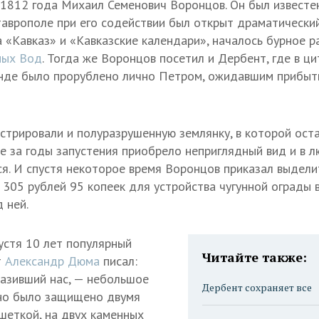
 1812 года Михаил Семенович Воронцов. Он был известе
Ставрополе при его содействии был открыт драматический
а «Кавказ» и «Кавказские календари», началось бурное 
ных Вод
. Тогда же Воронцов посетил и Дербент, где в ц
енде было прорублено лично Петром, ожидавшим прибыт
трировали и полуразрушенную землянку, в которой оста
е за годы запустения приобрело неприглядный вид и в 
я. И спустя некоторое время Воронцов приказал выдел
 305 рублей 95 копеек для устройства чугунной ограды в
 ней.
устя 10 лет популярный
Читайте также:
т
Александр Дюма
писал:
азивший нас, — небольшое
Дербент сохраняет все
Оно было защищено двумя
шеткой, на двух каменных