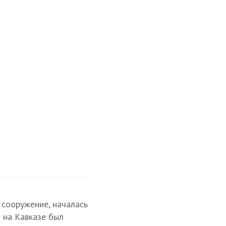
жественный листок». № 3 за 1851 год
 сооружение, началась
 на Кавказе был