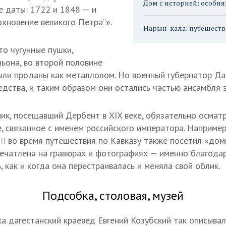
Дом с историей: особня
е даты: 1722 и 1848 — и
охновение великого Петра“».
Нарын-кала: путешеств
то чугунные пушки,
льона, во второй половине
ыли проданы как металлолом. Но военный губернатор Да
едства, и таким образом они остались частью ансамбля 
к, посещавший Дербент в XIX веке, обязательно осматр
, связанное с именем российского императора. Например
II
во время путешествия по Кавказу также посетил «дом
ечатлена на гравюрах и фотографиях — именно благода
 как и когда она перестраивалась и меняла свой облик.
Подсобка, столовая, музей
а дагестанский краевед Евгений Козубский так описывал