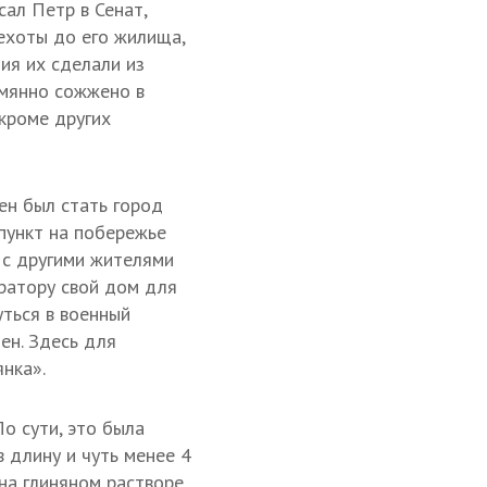
ал Петр в Сенат,
ехоты до его жилища,
ния их сделали из
имянно сожжено в
 кроме других
ен был стать город
пункт на побережье
 с другими жителями
ратору свой дом для
ться в военный
ен. Здесь для
нка».
о сути, это была
 длину и чуть менее 4
на глиняном растворе.