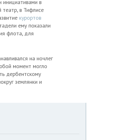
н инициативами в
 театр, в Тифлисе
развитие
курортов
итадели ему показали
ия флота, для
навливался на ночлег
любой момент могло
ить дербентскому
округ землянки и