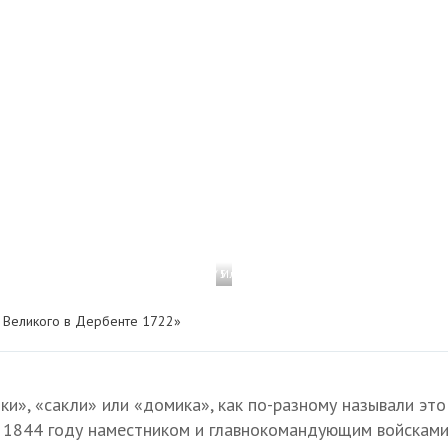
1 / 5
Иллюстрация в издании: «Русский худо
а Великого в Дербенте 1722»
ки», «сакли» или «домика», как по-разному называли это
 В 1844 году наместником и главнокомандующим войсками