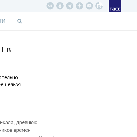
ТИ
I в
ательно
ее нельзя
-кала, древнюю
ников времен