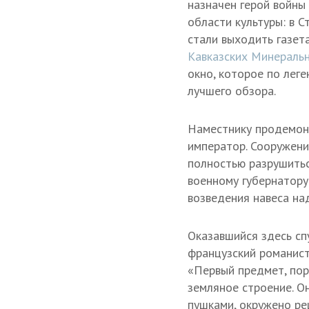
назначен герой войны
области культуры: в 
стали выходить газет
Кавказских Минераль
окно, которое по лег
лучшего обзора.
Наместнику продемонс
император. Сооружени
полностью разрушитьс
военному губернатору
возведения навеса над
Оказавшийся здесь сп
французский романис
«Первый предмет, пор
земляное строение. 
пушками, окружено ре