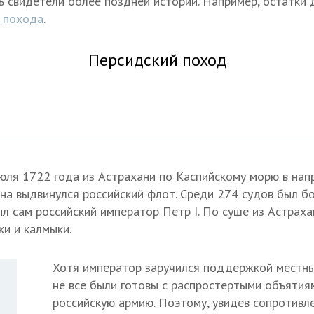
ь свидетели более поздней истории. Например, остатки д
 похода
.
Персидский поход
юля 1722 года из Астрахани по Каспийскому морю в нап
на выдвинулся российский флот. Среди 274 судов был б
ыл сам российский император Петр I. По суше из Астрах
ки и калмыки.
Хотя император заручился поддержкой местны
не все были готовы с распростертыми объятия
российскую армию. Поэтому, увидев сопротивл