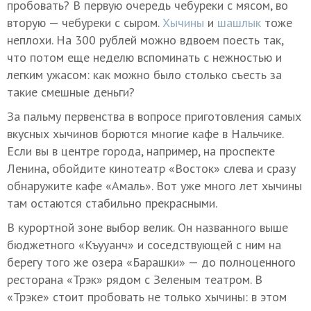
пробовать? В первую очередь чебуреки с мясом, во
вторую — чебуреки с сыром.
Хычины
и
шашлык
тоже
неплохи. На 300 рублей можно вдвоем поесть так,
что потом еще неделю вспоминать с нежностью и
легким ужасом: как можно было столько съесть за
такие смешные деньги?
За пальму первенства в вопросе приготовления самых
вкусных хычинов борются многие кафе в Нальчике.
Если вы в центре города, например, на проспекте
Ленина, обойдите кинотеатр «Восток» слева и сразу
обнаружите кафе «Амаль». Вот уже много лет хычины
там остаются стабильно прекрасными.
В курортной зоне выбор велик. Он названного выше
бюджетного «Къууанч» и соседствующей с ним на
берегу того же озера «Барашки» — до полноценного
ресторана «Трэк» рядом с Зеленым театром. В
«Трэке» стоит пробовать не только хычины: в этом