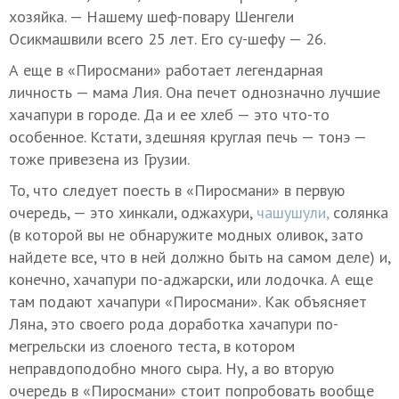
хозяйка. — Нашему шеф-повару Шенгели
Осикмашвили всего 25 лет. Его су-шефу — 26.
А еще в «Пиросмани» работает легендарная
личность — мама Лия. Она печет однозначно лучшие
хачапури в городе. Да и ее хлеб — это что-то
особенное. Кстати, здешняя круглая печь — тонэ —
тоже привезена из Грузии.
То, что следует поесть в «Пиросмани» в первую
очередь, — это хинкали, оджахури,
чашушули,
солянка
(в которой вы не обнаружите модных оливок, зато
найдете все, что в ней должно быть на самом деле) и,
конечно, хачапури по-аджарски, или лодочка. А еще
там подают хачапури «Пиросмани». Как объясняет
Ляна, это своего рода доработка хачапури по-
мегрельски из слоеного теста, в котором
неправдоподобно много сыра. Ну, а во вторую
очередь в «Пиросмани» стоит попробовать вообще