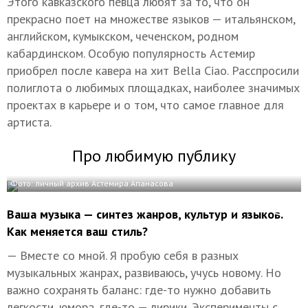
Этого кавказского певца любят за то, что он
прекрасно поет на множестве языков — итальянском,
английском, кумыкском, чеченском, родном
кабардинском. Особую популярность Астемир
приобрел после кавера на хит Bella Ciao. Расспросили
полиглота о любимых площадках, наиболее значимых
проектах в карьере и о том, что самое главное для
артиста.
Про любимую публику
Фото: личный архив Астемира Апанасова
Ваша музыка — синтез жанров, культур и языков.
Как меняется ваш стиль?
— Вместе со мной. Я пробую себя в разных
музыкальных жанрах, развиваюсь, учусь новому. Но
важно сохранять баланс: где-то нужно добавить
легкости, юмора, где-то — лирики. Эксперименты с