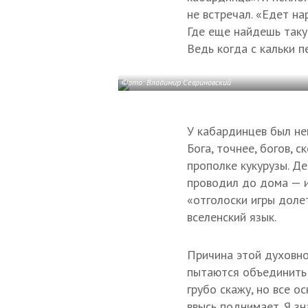
не встречал. «Едет на
Где еще найдешь таку
Ведь когда с кальки 
Фото: Владимир Севриновский
У кабардинцев был не
Бога, точнее, богов,
прополке кукурузы. Д
проводил до дома — и
«отголоски игры долет
вселенский язык.
Причина этой духовно
пытаются объединить 
грубо скажу, но все о
ввысь поднимает. Я зн