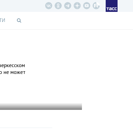
ТИ
черкесском
но не может