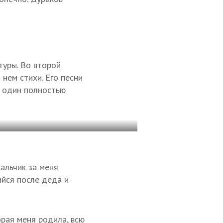
уры. Во второй
 нем стихи. Его песни
о один полностью
мальчик за меня
ийся после деда и
орая меня родила, всю