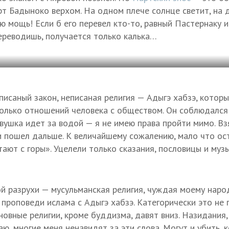
рт Бадыноко верхом. На одном плече солнце светит, на д
ю мощь! Если б его перевел кто-то, равный Пастернаку и
переводишь, получается только калька…
писаный закон, неписаная религия — Адыгэ хабзэ, которы
 сколько отношений человека с обществом. Он соблюдалс
евушка идет за водой — я не имею права пройти мимо. Вз
 пошел дальше. К величайшему сожалению, мало что ост
ают с горы». Уцелели только сказания, пословицы и муз
й разрухи — мусульманская религия, чуждая моему наро
проповеди ислама с Адыгэ хабзэ. Категорически это не 
сновные религии, кроме буддизма, давят вниз. Назидания
аю, многие меня ненавидят за эти слова. Могут и убить, 