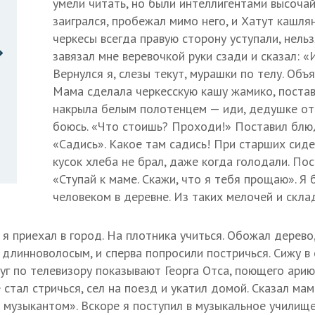
умели читать, но были интеллигентами высоча
заигрался, пробежал мимо него, и Хатут кашлян
черкесы всегда правую сторону уступали, нельз
завязал мне веревочкой руки сзади и сказал: «
Вернулся я, слезы текут, мурашки по телу. Объя
Мама сделала черкесскую кашу жамико, постав
накрыла белым полотенцем — иди, дедушке отн
боюсь. «Что стоишь? Проходи!» Поставил блю
«Садись». Какое там садись! При старших сидет
кусок хлеба не брал, даже когда голодали. Пос
«Ступай к маме. Скажи, что я тебя прощаю». Я
человеком в деревне. Из таких мелочей и скла
 я приехал в город. На плотника учиться. Обожал дерево,
 длинноволосым, и сперва попросили постричься. Сижу в
уг по телевизору показывают Георга Отса, поющего арию
 стал стричься, сел на поезд и укатил домой. Сказал ма
ь музыкантом». Вскоре я поступил в музыкальное училищ