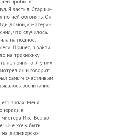
йшей пробы. Я
ул. Я застыл. Старшим
я по ней обгонять. Он
Иди домой, к матери».
снил, что случилось.
ила на поднос,
еси. Принес, а зайти
до на трехножку.
ь не принято. Я у них
мотрел он и говорит:
 был самым счастливым
дывалось воспитание.
 его запах. Меня
 очереди в
 мистера Икс. Все во
ме: «Не хочу быть
е на дирижерско-