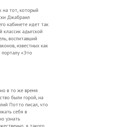
 на тот, который
сски Джабраил
его кабинете идет так
ой классик адыгской
ель, воспитавший
аконов, известных как
л порталу «Это
 но в то же время
ство были горой, на
илий Потто писал, что
ржать себя в
но узнать
жественно, я такого