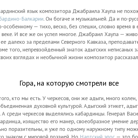
бардинский язык композитора Джабраила Хаупа не похож
бардино-Балкарии
. Он богаче и музыкальней. Да и по-ру
-особенному — тихо, веско, без спешки, словно время в 
X веке. И все же он успел многое. Джабраил Хаупа — жив
 ее далеко за пределами Северного Кавказа, преподават
оме того, непревзойденный знаток адыгских неписаных з
 своих взглядах и необычной жизни композитор рассказа
Гора, на которую смотрели все
ого, кто мы есть. У черкесов, они же адыги, много колен,
бъединенная духовной культурой. Адыгский этикет, адыг
. А среди черкесов выделялись кабардинцы. Генерал Вас
ардинца, изящество его манер, своеобразное умение де
но поразительны, и уже по одному наружному типу мож
хо знаком с мировой поэзией. Но
Нартский эпос
— это бо