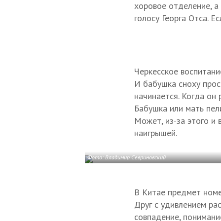
хоровое отделение, а 
голосу Георга Отса. Е
Черкесское воспитани
И бабушка сноху прос
начинается. Когда он 
Бабушка или мать пел
Может, из-за этого и
наигрышей.
Фото: Владимир Севриновский
В Китае предмет номер
Друг с удивлением рас
совпадение, понимание