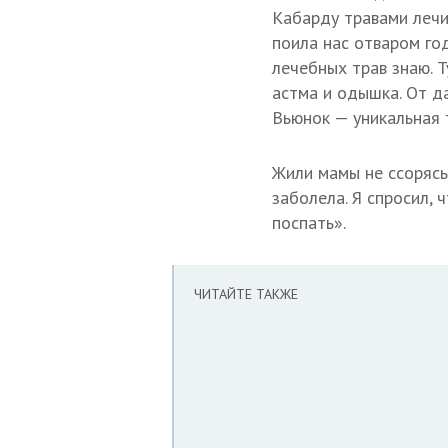
Кабарду травами лечил
поила нас отваром го
лечебных трав знаю. Т
астма и одышка. От да
Вьюнок — уникальная т
Жили мамы не ссорясь
заболела. Я спросил, 
поспать».
ЧИТАЙТЕ ТАКЖЕ