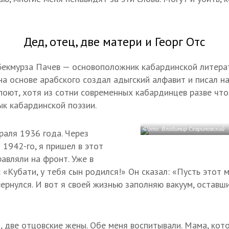
Дед, отец, две матери и Георг Отс
екмурза Пачев — основоположник кабардинской литерат
на основе арабского создал адыгский алфавит и писал на
 поют, хотя из сотни современных кабардинцев разве чт
ык кабардинской поэзии.
Фото: Владимир Севриновский
раля 1936 года. Через
 1942-го, я пришел в этот
равляли на фронт. Уже в
«Кубати, у тебя сын родился!» Он сказал: «Пусть этот 
вернулся. И вот я своей жизнью заполняю вакуум, оставш
, две отцовские жены. Обе меня воспитывали. Мама, кот