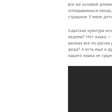
все же основой должна
оглядываешься назад,
страшное. У меня дети
Адыгская культура ис
неделю? Нет языка — н
школах все по-русски
деда? А есть еще и др
нашего языка не суще