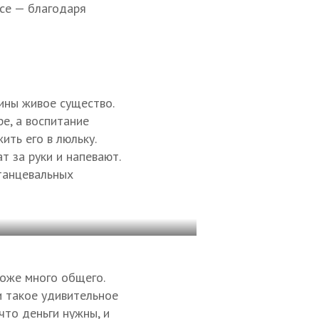
все — благодаря
ины живое существо.
е, а воспитание
ить его в люльку.
т за руки и напевают.
 танцевальных
тоже много общего.
 и такое удивительное
что деньги нужны, и