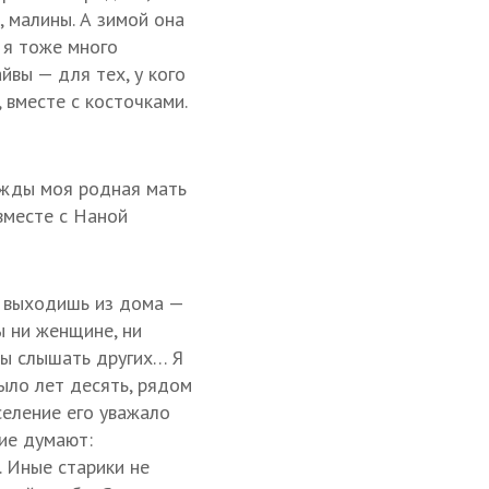
, малины. А зимой она
 я тоже много
йвы — для тех, у кого
 вместе с косточками.
нажды моя родная мать
 вместе с Наной
: выходишь из дома —
ы ни женщине, ни
бы слышать других… Я
было лет десять, рядом
селение его уважало
гие думают:
. Иные старики не