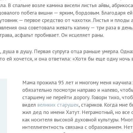
а. В спальне возле камина висели листья айвы, абрикоса
довалого побега вишни — ярким, бордовым. Благодаря ей
утовник — первое средство от чахотки. Листья и плоды а
вления она советовала жевать калину — три раза в день,
рава, асфальт пробивает. Он исцеляет раны.
, душа в душу. Первая супруга отца раньше умерла. Од
что ей хочется, и она ответила: «Хотя бы еще одну ночь
Мама прожила 95 лет и многому меня научила
обязательно посмотри направо и налево, чтоб
старшему не перейти дорогу. Говори тихо, что
видел
великих старушек
, стариков. Когда мне 
жил дед по имени Хатут. Неграмотный, но все 
как носителя высокой духовной культуры. Мно
интеллигентность связана с образованием. Нет