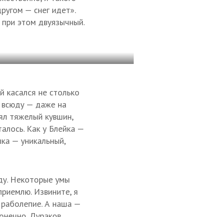
ругом — снег идет».
 при этом двуязычный.
й касался не столько
я всюду — даже на
ял тяжелый кувшин,
алось. Как у Блейка —
ыка — уникальный,
ду. Некоторые умы
приемлю. Извините, я
, раболепие. А наша —
конечно. Дураков