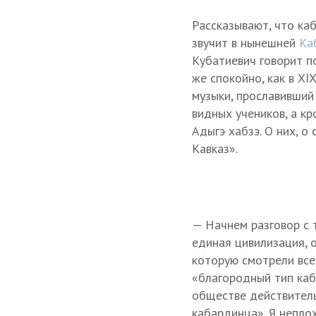
Рассказывают, что ка
звучит в нынешней
Ка
Кубатиевич говорит по
же спокойно, как в XI
музыки, прославивший
видных учеников, а кр
Адыгэ хабзэ. О них, о
Кавказ».
— Начнем разговор с т
единая цивилизация, о
которую смотрели все
«благородный тип каб
обществе действитель
кабардинца». Я непло