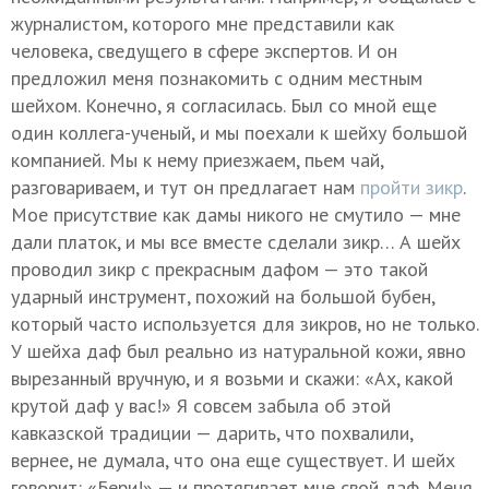
журналистом, которого мне представили как
человека, сведущего в сфере экспертов. И он
предложил меня познакомить с одним местным
шейхом. Конечно, я согласилась. Был со мной еще
один коллега-ученый, и мы поехали к шейху большой
компанией. Мы к нему приезжаем, пьем чай,
разговариваем, и тут он предлагает нам
пройти зикр
.
Мое присутствие как дамы никого не смутило — мне
дали платок, и мы все вместе сделали зикр… А шейх
проводил зикр с прекрасным дафом — это такой
ударный инструмент, похожий на большой бубен,
который часто используется для зикров, но не только.
У шейха даф был реально из натуральной кожи, явно
вырезанный вручную, и я возьми и скажи: «Ах, какой
крутой даф у вас!» Я совсем забыла об этой
кавказской традиции — дарить, что похвалили,
вернее, не думала, что она еще существует. И шейх
говорит: «Бери!» — и протягивает мне свой даф. Меня