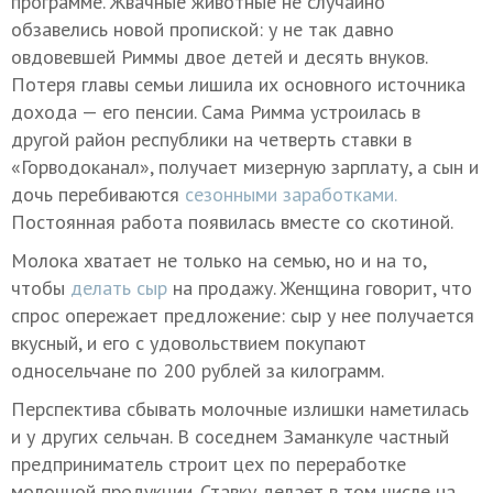
программе. Жвачные животные не случайно
обзавелись новой пропиской: у не так давно
овдовевшей Риммы двое детей и десять внуков.
Потеря главы семьи лишила их основного источника
дохода — его пенсии. Сама Римма устроилась в
другой район республики на четверть ставки в
«Горводоканал», получает мизерную зарплату, а сын и
дочь перебиваются
сезонными заработками.
Постоянная работа появилась вместе со скотиной.
Молока хватает не только на семью, но и на то,
чтобы
делать сыр
на продажу. Женщина говорит, что
спрос опережает предложение: сыр у нее получается
вкусный, и его с удовольствием покупают
односельчане по 200 рублей за килограмм.
Перспектива сбывать молочные излишки наметилась
и у других сельчан. В соседнем Заманкуле частный
предприниматель строит цех по переработке
молочной продукции. Ставку делает в том числе на