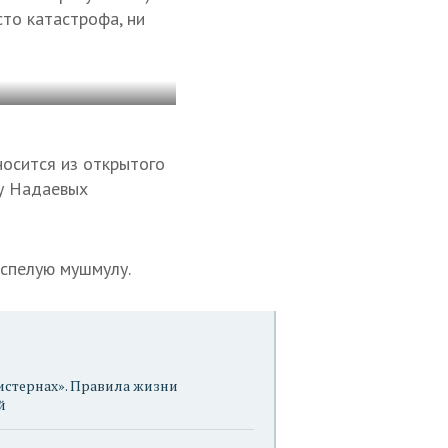
сто катастрофа, ни
носится из открытого
 у Надаевых
 спелую мушмулу.
истернах». Правила жизни
й