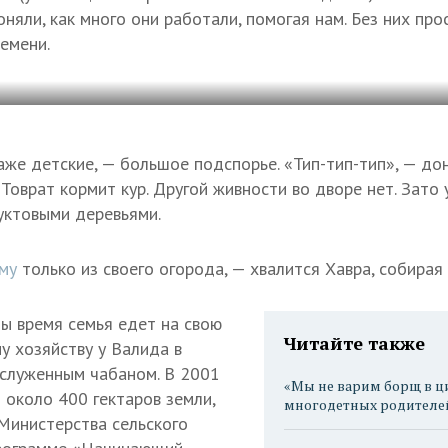
няли, как много они работали, помогая нам. Без них про
емени.
даже детские, — большое подспорье. «Тип-тип-тип», — до
Товрат кормит кур. Другой живности во дворе нет. Зато
уктовыми деревьями.
иму
только из своего огорода, — хвалится Хавра, собирая
ы время семья едет на свою
Читайте также
му хозяйству у Валида в
заслуженным чабаном. В 2001
«Мы не варим борщ в ц
 около 400 гектаров земли,
многодетных родителе
Министерства сельского