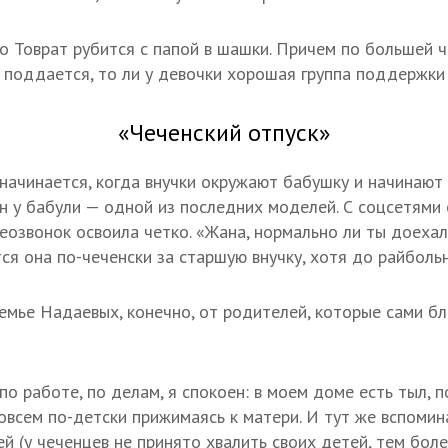
о Товрат рубится с папой в шашки. Причем по большей ч
а поддается, то ли у девочки хорошая группа поддержки
«Чеченский отпуск»
начинается, когда внучки окружают бабушку и начинают
н у бабули — одной из последних моделей. С соцсетями 
еозвонок освоила четко. «Жана, нормально ли ты доехала
ся она по-чеченски за старшую внучку, хотя до райболь
емье Надаевых, конечно, от родителей, которые сами б
по работе, по делам, я спокоен: в моем доме есть тыл, п
совсем по-детски прижимаясь к матери. И тут же вспомин
 (у чеченцев не принято хвалить своих детей, тем более