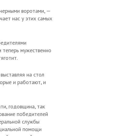
 черными воротами, —
чает нас у этих самых
бедителями
и теперь мужественно
яготит.
выставляя на стол
орые и работают, и
ати, годовщина, так
вование победителей
еральной службы
оциальной помощи