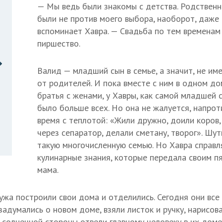
— Мы ведь были знакомы с детства. Родственни
были не против моего выбора, наоборот, даже
вспоминает Хавра. — Свадьба по тем временам
пиршество.
Валид — младший сын в семье, а значит, не им
от родителей. И пока вместе с ним в одном до
братья с женами, у Хавры, как самой младшей 
о
было больше всех. Но она не жалуется, напрот
о
время с теплотой: «Жили дружно, доили коров
через сепаратор, делали сметану, творог». Шут
такую многочисленную семью. Но Хавра справл
кулинарные знания, которые передала своим п
мама.
ужа построили свои дома и отделились. Сегодня они все 
задумались о новом доме, взяли листок и ручку, нарисов
 солнечной стороны отвели главному человеку в их доме