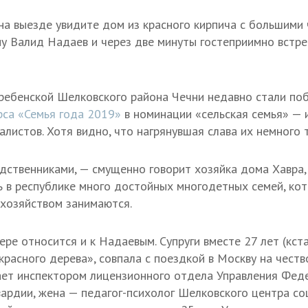
на выезде увидите дом из красного кирпича с большими
у Валид Надаев и через две минуты гостеприимно встре
ребенской Шелковского района Чечни недавно стали по
рса «Семья года 2019»
в номинации «сельская семья» — 
листов. Хотя видно, что нагрянувшая слава их немного т
ственниками, — смущенно говорит хозяйка дома Хавра, 
дь в республике много достойных многодетных семей, кот
 хозяйством занимаются.
ере относится и к Надаевым. Супруги вместе 27 лет (кст
красного дерева», совпала с поездкой в Москву на чест
ает инспектором лицензионного отдела Управления Фед
вардии, жена — педагог-психолог Шелковского центра с