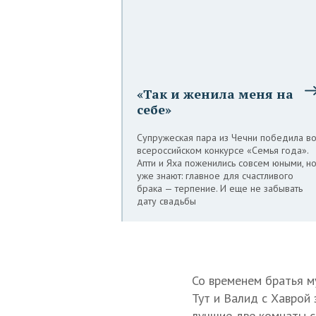
«Так и женила меня на
себе»
Супружеская пара из Чечни победила в
всероссийском конкурсе «Семья года».
Апти и Яха поженились совсем юными, н
уже знают: главное для счастливого
брака — терпение. И еще не забывать
дату свадьбы
Со временем братья м
Тут и Валид с Хаврой 
лучшие две комнаты с