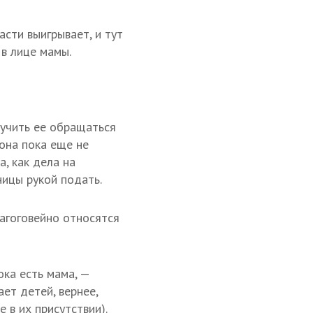
асти выигрывает, и тут
 в лице мамы.
 учить ее обращаться
она пока еще не
, как дела на
ницы рукой подать.
лагоговейно относятся
ока есть мама, —
ает детей, вернее,
 в их присутствии).