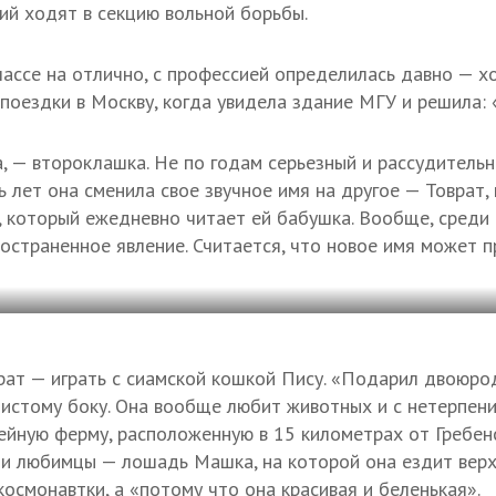
ций ходят в секцию вольной борьбы.
лассе на отлично, с профессией определилась давно — х
поездки в Москву, когда увидела здание МГУ и решила: 
, — второклашка. Не по годам серьезный и рассудительн
ь лет она сменила свое звучное имя на другое — Товрат,
, который ежедневно читает ей бабушка. Вообще, среди
остраненное явление. Считается, что новое имя может п
ат — играть с сиамской кошкой Пису. «Подарил двоюро
шистому боку. Она вообще любит животных и с нетерпен
ейную ферму, расположенную в 15 километрах от Гребенс
вои любимцы — лошадь Машка, на которой она ездит верхо
космонавтки, а «потому что она красивая и беленькая».