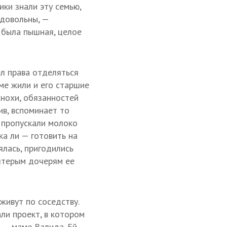
ки знали эту семью,
 довольны, —
 была пышная, целое
ел права отделяться
ме жили и его старшие
снохи, обязанностей
ив, вспоминает то
, пропускали молоко
ка ли — готовить на
ялась, пригодились
ятерым дочерям ее
живут по соседству.
али проект, в котором
 — маме Валида. Ей