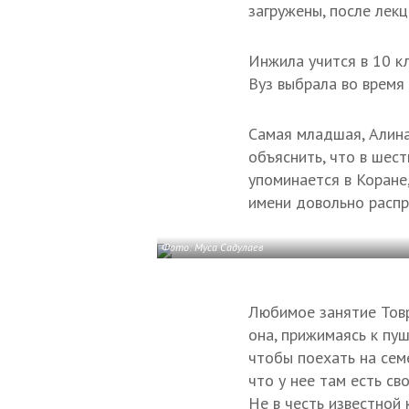
загружены, после лек
Инжила учится в 10 к
Вуз выбрала во время 
Самая младшая, Алина
объяснить, что в шест
упоминается в Коране
имени довольно распр
Фото: Муса Садулаев
Любимое занятие Товр
она, прижимаясь к пу
чтобы поехать на сем
что у нее там есть с
Не в честь известной 