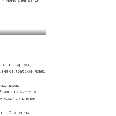
ажать старших,
, знают арабский язык.
раханскую
Близнецы Ахмед и
ческой академии.
а. — Они очень