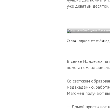
уже девятый десяток, 
Фото: семейный архив Надаевы
Слева направо: стоят Ахмед
В семье Надаевых пят
помогать младшим, лю
Со светским образова
медакадемию, работае
Магомед получают выс
— Домой приезжают не