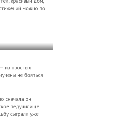
тей, красивый дом,
остижений можно по
— из простых
риучены не бояться
но сначала он
ское педучилище.
дьбу сыграли уже