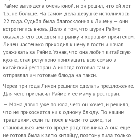
Райме выглядела очень юной, и он решил, что ей лет
15, не больше. На самом дела девушке исполнилось
22 года. Судьба была благосклонна к Личену — они
встретились вновь. Дело в том, что шурин Райме
оказался его соседом по рынку и хорошим приятелем.
Личен частенько приходил к нему в гости и начал
ухаживать за Райме. Узнав, что она любит китайскую
кухню, стал регулярно приглашать всю семью в
китайский ресторан. А иногда готовил сам и
отправлял им готовые блюда на такси.
Через три года Личен решился сделать предложение.
Для чего пригласил Райме и ее маму в ресторан.
— Мама давно уже поняла, чего он хочет, и решила,
что не прикоснется ни к одному блюду. По нашим
традициям, если ты поел в чьем-то доме, ты
становишься чем-то вроде родственника. А она еще
не готова была к зятю китайцу, поэтому пила только