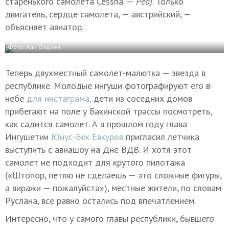
старенького самолета Cessna. —
Ред)
. Только
двигатель, сердце самолета, — австрийский, —
объясняет авиатор.
Фото: Али Оздоев
Теперь двухместный самолет-малютка — звезда в
республике. Молодые ингуши фотографируют его в
небе
для инстаграма,
дети из соседних домов
прибегают на поле у Бакинской трассы посмотреть,
как садится самолет. А в прошлом году глава
Ингушетии
Юнус-Бек Евкуров
пригласил летчика
выступить с авиашоу на Дне ВДВ. И хотя этот
самолет не подходит для крутого пилотажа
(«Штопор, петлю не сделаешь — это сложные фигуры,
а виражи — пожалуйста»), местные жители, по словам
Руслана, все равно остались под впечатлением.
Интересно, что у самого главы республики, бывшего