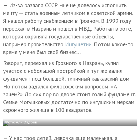
— Из-за развала СССР мне не довелось исполнить
мечту — стать военным летчиком в советской армии.
Я нашел работу снабженцем в Грозном. В 1999 году
переехал в Назрань и пошел в МВД. Работал в роте,
которая охраняла государственные объекты,
например правительство
Ингушетии.
Потом какое-то
время у меня был свой бизнес…
Говорит, переехал из Грозного в Назрань, купил
участок с небольшой постройкой и тут же залил
фундамент под большой, типичный кавказский дом.
Но потом задался философским вопросом: «А
зачем?» До сих пор во дворе стоит голый фундамент.
Семье Могушковых достаточно по ингушским меркам
скромного жилища в 100 квадратов.
Фото: Али Оздоев
— У нас трое детей, девочка еще маленькая, а