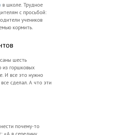
ю
в школе. Трудное
дителям с просьбой:
родители учеников
емью кормить.
нтов
исаны шесть
ю из горшковых
е. И все это нужно
 все сделал. А что эти
 нести почему-то
: «А в середину