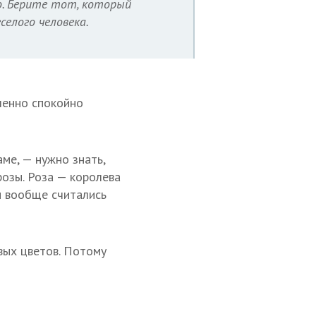
о. Берите тот, который
селого человека.
шенно спокойно
ме, — нужно знать,
розы. Роза — королева
и вообще считались
евых цветов. Потому