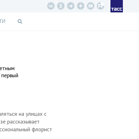
ТИ
четным
 первый
ляться на улицах с
азе рассказывает
ессиональный флорист