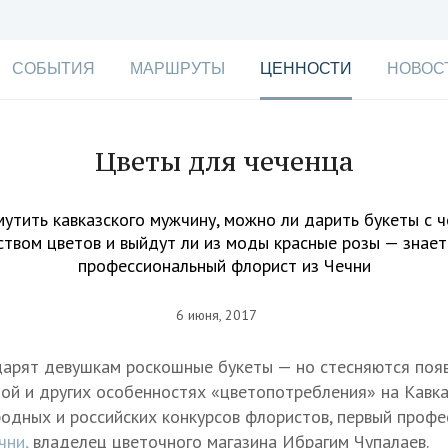
СОБЫТИЯ
МАРШРУТЫ
ЦЕННОСТИ
НОВОС
Цветы для чеченца
мутить кавказского мужчину, можно ли дарить букеты с 
ством цветов и выйдут ли из моды красные розы — знает
профессиональный флорист из Чечни
6 июня, 2017
арят девушкам роскошные букеты — но стесняются появ
этой и других особенностях «цветопотребления» на Кавк
дных и российских конкурсов флористов, первый проф
чни,
владелец цветочного магазина Ибрагим Чупалаев.