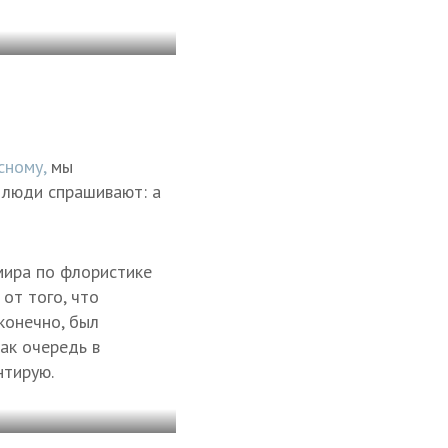
сному,
мы
 люди спрашивают: а
мира по флористике
от того, что
конечно, был
ак очередь в
нтирую.