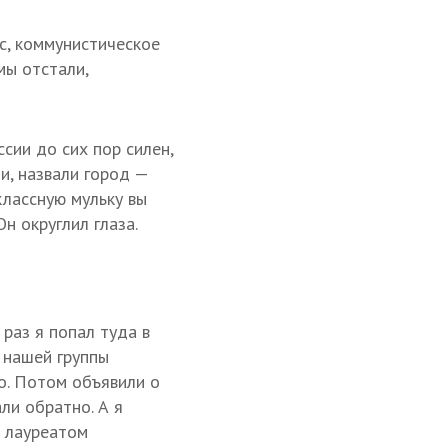
с, коммунистическое
мы отстали,
сии до сих пор силен,
и, назвали город —
классную мульку вы
Он округлил глаза.
 раз я попал туда в
 нашей группы
о. Потом объявили о
ли обратно. А я
ь лауреатом