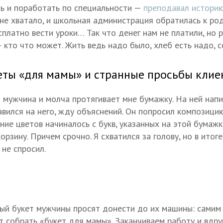
ь и поработать по специальности —
преподавал истори
 не хватало, и школьная администрация обратилась к ро
сплатно вести уроки… Так что денег нам не платили, но 
 кто что может. Жить ведь надо было, хлеб есть надо, с
еты «для мамы» и странные просьбы клие
мужчина и молча протягивает мне бумажку. На ней нап
тавился на него, жду объяснений. Он попросил композици
ние цветов начиналось с букв, указанных на этой бумажк
орзину. Причем срочно. Я схватился за голову, но в итоге
 не спросил.
вый букет мужчины просят донести до их машины: самим
т собрать «букет для мамы». Заканчиваем работу и вдруг