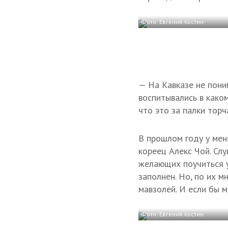
Фото: Евгений Костин
— На Кавказе не пони
воспитывались в како
что это за палки торч
В прошлом году у мен
кореец Алекс Чой. Слу
желающих поучиться у 
заполнен. Но, по их 
мавзолей. И если бы м
Фото: Евгений Костин