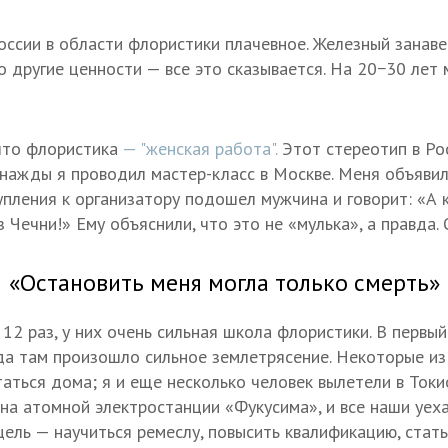
ссии в области флористики плачевное. Железный занаве
 другие ценности — все это сказывается. На 20−30 лет 
 что флористика
— "женская работа".
Этот стереотип в Рос
Однажды я проводил мастер-класс в Москве. Меня объявил
упления к организатору подошел мужчина и говорит: «А 
 Чечни!» Ему объяснили, что это не «мулька», а правда. 
«Остановить меня могла только смерть»
12 раз, у них очень сильная школа флористики. В первый
огда там произошло сильное землетрясение. Некоторые из
аться дома; я и еще несколько человек вылетели в Токи
на атомной электростанции «Фукусима», и все наши уеха
цель — научиться ремеслу, повысить квалификацию, стат