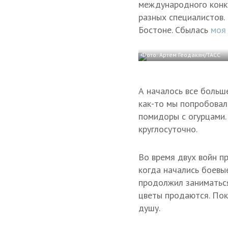
международного конку
разных специалистов.
Бостоне. Сбылась
моя 
Фото: Артем Геодакян/ТАСС
А началось все больш
как-то мы попробовал
помидоры с огурцами.
круглосуточно.
Во время двух войн пр
когда начались боевые
продолжил заниматься
цветы продаются. Пок
душу.