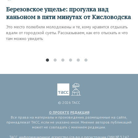
Березовское ущелье: прогулка над
каньоном в пяти минутах от Кисловодска
Это место полюбили молодожены и те, кому нравится отдыхать
вдали от городской суеты. Рассказываем, как его отыскать и что
там можно увидеть
© 2026 ТАСС
О ПРОЕКТЕ
РЕДАКЦИЯ
Все права на материалы и произведения, размещенные на сайте,
принадлежат ТАСС, если не указано иное. Мнение авторов публикаций
может не совпадать с мнением редакции.
ТАСС, информационное агентство (св-во о регистрации СМИ № 3 247