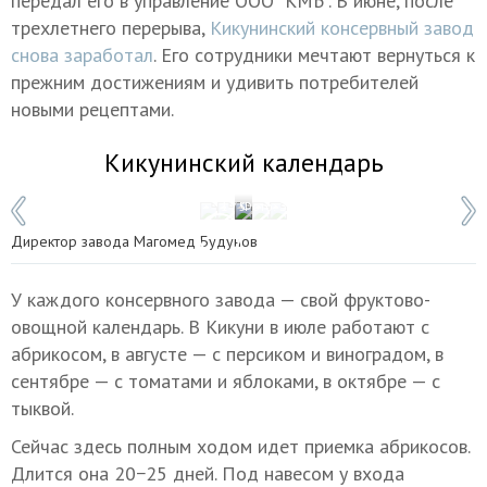
передал его в управление ООО "КМБ". В июне, после
трехлетнего перерыва,
Кикунинский консервный завод
снова заработал
. Его сотрудники мечтают вернуться к
прежним достижениям и удивить потребителей
новыми рецептами.
Кикунинский календарь
1 / 5
Фото: Зарема Алиева/ТАСС
Директор завода Магомед Будунов
У каждого консервного завода — свой фруктово-
овощной календарь. В Кикуни в июле работают с
абрикосом, в августе — с персиком и виноградом, в
сентябре — с томатами и яблоками, в октябре — с
тыквой.
Сейчас здесь полным ходом идет приемка абрикосов.
Длится она 20−25 дней. Под навесом у входа