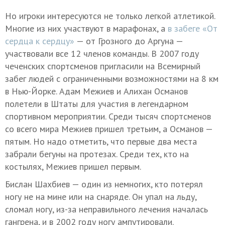
Но игроки интересуются не только легкой атлетикой.
Многие из них участвуют в марафонах, а
в забеге «От
сердца к сердцу»
— от Грозного до Аргуна —
участвовали все 12 членов команды. В 2007 году
чеченских спортсменов пригласили на Всемирный
забег людей с ограниченными возможностями на 8 км
в Нью-Йорке. Адам Межиев и Алихан Османов
полетели в Штаты для участия в легендарном
спортивном мероприятии. Среди тысяч спортсменов
со всего мира Межиев пришел третьим, а Османов —
пятым. Но надо отметить, что первые два места
забрали бегуны на протезах. Среди тех, кто на
костылях, Межиев пришел первым.
Бислан Шахбиев — один из немногих, кто потерял
ногу не на мине или на снаряде. Он упал на льду,
сломал ногу, из-за неправильного лечения началась
гангрена, и в 2002 году ногу ампутировали.