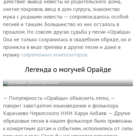
действие: вывод невесты из родительского дома,
снятие покровов, ввод в дом супруга, знакомство
мужа с родными невесты — сопровождалось особой
песней и танцем. Большинство из них осталось в
прошлом. Но совсем другая судьба у песни «Орайда».
Она не только сохранилась в свадебном обряде, но и
проникла в виде припева в другие песни и даже в
музыку
современных композиторов
.
Легенда о могучей Орайде
Иллюстрация: Даниил Берковский
— Популярность «Орайды» объяснить легко, —
говорит завотделом языковедения и фольклора
Карачаево-Черкесского НИИ Харун Акбаев. — Другие
обрядовые песни в нашем фольклоре были привязаны
к конкретным датам и событиям, исполнялись от силы
пару раз в году. Свадьбы же играются регулярно,