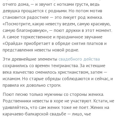
отчего дома, — и звучит с нотками грусти, ведь
девушка прощается с родными. Но потом мотив
становится радостнее — это ликует род жениха.
«Посмотрите, какую невесту ведем, самую красивую,
самую благонравную», — поют дружки в этот момент.
А самое торжественное и праздничное звучание
«Орайда» приобретает в обряде снятия платков и
представления невесты новой родне.
Эти древнейшие элементы
свадебного действа
сохранились со времен тенгрианства. За истекшие
века язычество сменилось христианством, затем —
исламом. Но старые обряды соблюдаются и сейчас, и
правила их довольно строги.
Поют песню только мужчины со стороны жениха.
Родственники невесты в хоре не участвуют. Кстати, не
удивляйтесь, что сам жених тоже не поет. Жених на
карачаево-балкарской свадьбе — лицо, чье