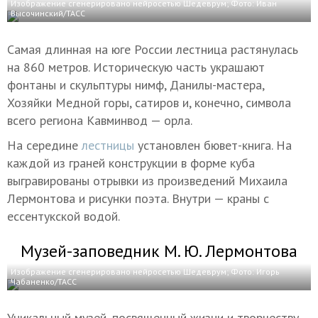
Изображение сгенерировано нейросетью Шедеврум; Фото: Иван
Высочинский/ТАСС
Самая длинная на юге России лестница растянулась
на 860 метров. Историческую часть украшают
фонтаны и скульптуры нимф, Данилы-мастера,
Хозяйки Медной горы, сатиров и, конечно, символа
всего региона Кавминвод — орла.
На середине
лестницы
установлен бювет-книга. На
каждой из граней конструкции в форме куба
выгравированы отрывки из произведений Михаила
Лермонтова и рисунки поэта. Внутри — краны с
ессентукской водой.
Музей-заповедник М. Ю. Лермонтова
Изображение сгенерировано нейросетью Шедеврум; Фото: Игорь
Чабаненко/ТАСС
Уникальный музей, посвященный жизни и творчеству