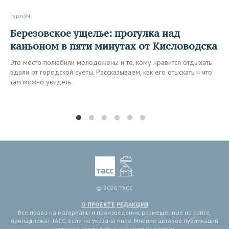
Туризм
Березовское ущелье: прогулка над
каньоном в пяти минутах от Кисловодска
Это место полюбили молодожены и те, кому нравится отдыхать
вдали от городской суеты. Рассказываем, как его отыскать и что
там можно увидеть
© 2026 ТАСС
О ПРОЕКТЕ
РЕДАКЦИЯ
Все права на материалы и произведения, размещенные на сайте,
принадлежат ТАСС, если не указано иное. Мнение авторов публикаций
может не совпадать с мнением редакции.