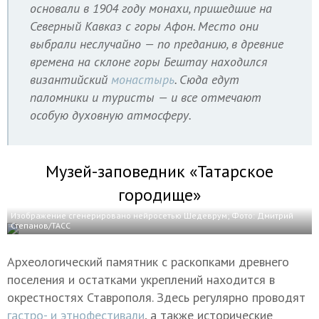
основали в 1904 году монахи, пришедшие на
Северный Кавказ с горы Афон. Место они
выбрали неслучайно — по преданию, в древние
времена на склоне горы Бештау находился
византийский
монастырь
. Сюда едут
паломники и туристы — и все отмечают
особую духовную атмосферу.
Музей-заповедник «Татарское
городище»
Изображение сгенерировано нейросетью Шедеврум; Фото: Дмитрий
Степанов/ТАСС
Археологический памятник с раскопками древнего
поселения и остатками укреплений находится в
окрестностях Ставрополя. Здесь регулярно проводят
гастро- и этнофестивали
, а также исторические