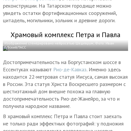
реконструкции. На Татарском городище можно
увидеть остатки фортификационных сооружений,
цитадель, могильники, зольник и древние дороги.
Храмовый комплекс Петра и Павла
Изображение сгенерировано нейросетью Шедеврум; Фото: Иван
Губский/ТАСС
Достопримечательность на Боргустанском шоссе в
Ессентуках называют
Рио-де-Кавказ
. Именно здесь
находится 22-метровая статуя Иисуса, самая высокая
в России. Эта статуя Христа Воскресшего размером с
шестиэтажный дом внешне похожа на главную
достопримечательность Рио-де-Жанейро, за что и
получила народное название.
В храмовый комплекс Петра и Павла стоит заехать
не только ради эффектных фотографий: у подножия
ессентукского монумента расположена часовня