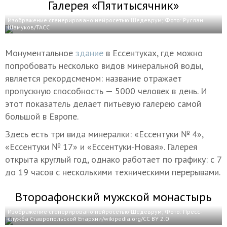
Галерея «Пятитысячник»
Изображение сгенерировано нейросетью Шедеврум; Фото: Руслан
Шамуков/ТАСС
Монументальное
здание
в Ессентуках, где можно
попробовать несколько видов минеральной воды,
является рекордсменом: название отражает
пропускную способность — 5000 человек в день. И
этот показатель делает питьевую галерею самой
большой в Европе.
Здесь есть три вида минералки: «Ессентуки № 4»,
«Ессентуки № 17» и «Ессентуки-Новая». Галерея
открыта круглый год, однако работает по графику: с 7
до 19 часов с несколькими техническими перерывами.
Второафонский мужской монастырь
Изображение сгенерировано нейросетью Шедеврум; Фото: Пресс-
служба Ставропольской Епархии/wikipedia.org/CC BY 2.0