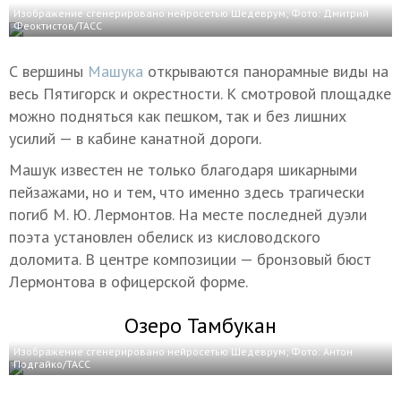
Изображение сгенерировано нейросетью Шедеврум; Фото: Дмитрий
Феоктистов/ТАСС
С вершины
Машука
открываются панорамные виды на
весь Пятигорск и окрестности. К смотровой площадке
можно подняться как пешком, так и без лишних
усилий — в кабине канатной дороги.
Машук известен не только благодаря шикарными
пейзажами, но и тем, что именно здесь трагически
погиб М. Ю. Лермонтов. На месте последней дуэли
поэта установлен обелиск из кисловодского
доломита. В центре композиции — бронзовый бюст
Лермонтова в офицерской форме.
Озеро Тамбукан
Изображение сгенерировано нейросетью Шедеврум; Фото: Антон
Подгайко/ТАСС