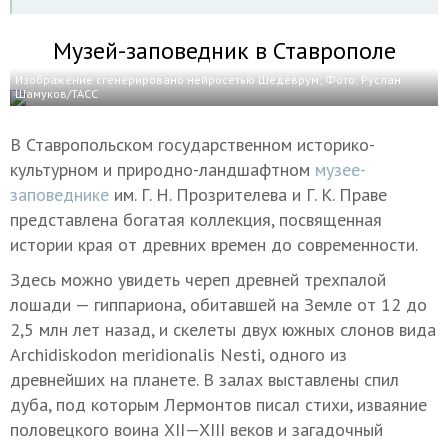
Музей-заповедник в Ставрополе
Изображение сгенерировано нейросетью Шедеврум; Фото: Руслан
Шамуков/ТАСС
В Ставропольском государственном историко-
культурном и природно-ландшафтном
музее-
заповеднике
им. Г. Н. Прозрителева и Г. К. Праве
представлена богатая коллекция, посвященная
истории края от древних времен до современности.
Здесь можно увидеть череп древней трехпалой
лошади — гиппариона, обитавшей на Земле от 12 до
2,5 млн лет назад, и скелеты двух южных слонов вида
Archidiskodon meridionalis Nesti, одного из
древнейших на планете. В залах выставлены спил
дуба, под которым Лермонтов писал стихи, изваяние
половецкого воина
XII—XIII в
еков и загадочный