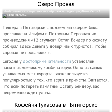
Озеро Провал
Изображение сгенерировано нейросетью Шедеврум; Фото: Сергей
Фадеичев/ТАСС
Пещера в Пятигорске с подземным озером была
прославлена Ильфом и Петровым. Персонаж их
произведения «12 стульев» Остап Бендер по сюжету
собирал здесь деньги у доверчивых туристов, чтобы
«провал не провалился».
Сегодня у
достопримечательности
установлен
памятник «великому комбинатору». Одно из самых
узнаваемых мест курорта также пользуется
популярностью у тех, кто верит в приметы. Считается,
что если потереть памятник Остапу Бендеру, вас
непременно ждет удача.
Кофейня Гукасова в Пятигорске
Изображение сгенерировано нейросетью Шедеврум; Фото: Елена