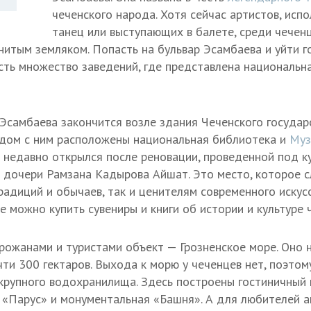
чеченского народа. Хотя сейчас артистов, ис
танец или выступающих в балете, среди чеченц
нитым земляком. Попасть на бульвар Эсамбаева и уйти 
есть множество заведений, где представлена национальна
 Эсамбаева закончится возле здания Чеченского государ
ядом с ним расположены национальная библиотека и
Муз
м недавно открылся после реновации, проведенной под 
и дочери Рамзана Кадырова Айшат. Это место, которое с
радиций и обычаев, так и ценителям современного искусс
е можно купить сувениры и книги об истории и культуре 
ожанами и туристами объект — Грозненское море. Оно 
чти 300 гектаров. Выхода к морю у чеченцев нет, поэто
крупного водохранилища. Здесь построены гостиничный 
 «Парус» и монументальная «Башня». А для любителей а