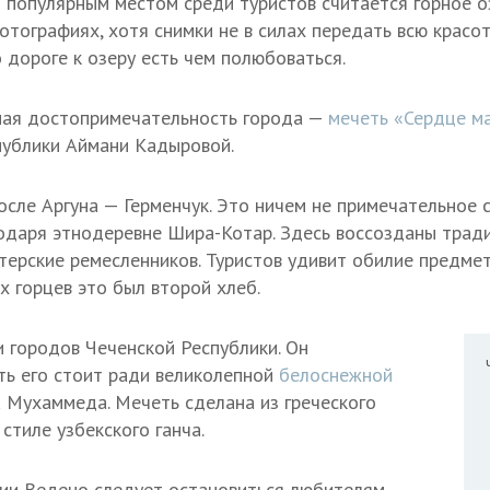
 популярным местом среди туристов считается горное о
отографиях, хотя снимки не в силах передать всю красо
о дороге к озеру есть чем полюбоваться.
вная достопримечательность города —
мечеть «Сердце м
публики Аймани Кадыровой.
сле Аргуна — Герменчук. Это ничем не примечательное 
годаря этнодеревне Шира-Котар. Здесь воссозданы тра
терские ремесленников. Туристов удивит обилие предмет
х горцев это был второй хлеб.
 городов Чеченской Республики. Он
ть его стоит ради великолепной
белоснежной
 Мухаммеда. Мечеть сделана из греческого
стиле узбекского ганча.
ии Ведено следует остановиться любителям