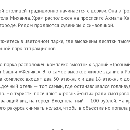
ой столицей традиционно начинается с церкви. Она в Гр
нгела Михаила. Храм расположен на проспекте Ахмата-
 городе. Рядом продаются сувениры с символикой.
кажетесь в цветочном парке, где высажены десятки тысяч
ьшой парк аттракционов.
о парка расположен комплекс высотных зданий «Грозный-
 башня «Феникс». Это самое высокое жилое здание в Ро
в комплекс входят два 30-этажных и два 18-этажных до
дочный отель — тот самый, где останавливался голливу
тр. Но туристы посещают «Грозный-сити» ради смотрово
вающий вид на город. Вход платный — 100 рублей. На 
ого ракурса снимать нельзя, чтобы в объектив не попала