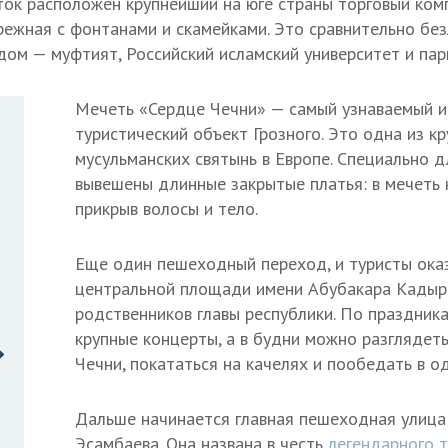
ток расположен крупнейший на юге страны торговый ком
режная с фонтанами и скамейками. Это сравнительно бе
дом — муфтият, Российский исламский университет и пар
Мечеть «Сердце Чечни» — самый узнаваемый и
туристический объект Грозного. Это одна из к
мусульманских святынь в Европе. Специально д
вывешены длинные закрытые платья: в мечеть 
прикрыв волосы и тело.
Еще один пешеходный переход, и туристы ока
центральной площади имени Абубакара Кадыр
родственников главы республики. По праздник
крупные концерты, а в будни можно разглядеть
Чечни, покататься на качелях и пообедать в о
Дальше начинается главная пешеходная улица 
Эсамбаева. Она названа в честь
легендарного 