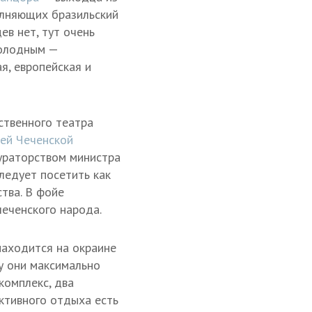
полняющих бразильский
ев нет, тут очень
голодным —
я, европейская и
ственного театра
ей Чеченской
кураторством министра
ледует посетить как
тва. В фойе
чеченского народа.
находится на окраине
му они максимально
комплекс, два
ктивного отдыха есть