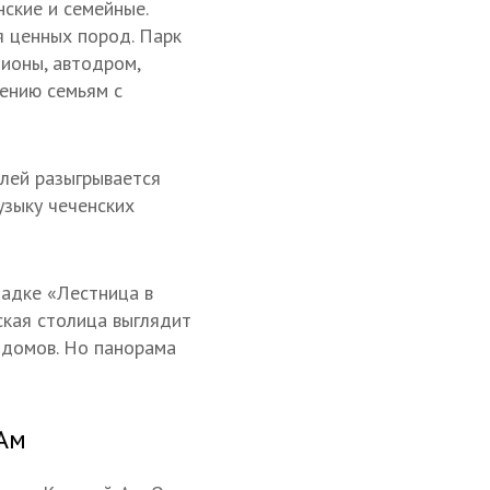
нские и семейные.
я ценных пород. Парк
ионы, автодром,
щению семьям с
елей разыгрывается
узыку чеченских
адке «Лестница в
ская столица выглядит
 домов. Но панорама
-Ам