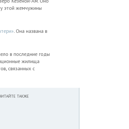
зеро Кезеной-Ам. Оно
ту этой жемчужины
атери»
. Она названа в
село в последние годы
диционные жилища
ов, связанных с
ЧИТАЙТЕ ТАКЖЕ