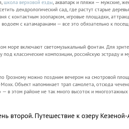
я,
школа верховой езды
, аквапарк и пляжи — мужские, же
сетить дендрологический сад, где растут старые деревь
вня с контактным зоопарком, игровые площадки, аттракц
й водоем с катамаранами — все это обязательно к посе
ском море включают светомузыкальный фонтан. Для зрит
 под классические композиции, российскую эстраду и м
по Грозному можно поздним вечером на смотровой площ
-Мохк. Объект напоминает трап самолета, отсюда чечен
 — в этом районе не так много высоток и многоэтажных
нь второй. Путешествие к озеру Кезеной