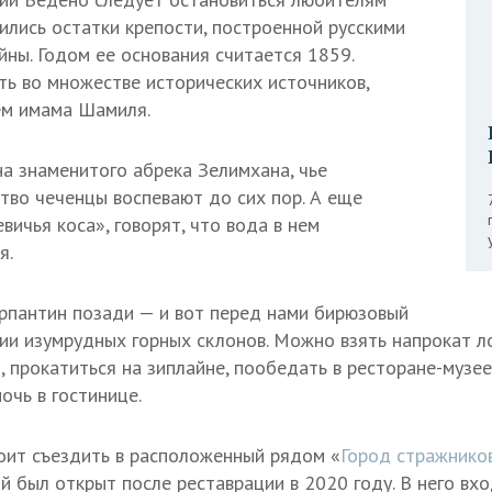
нились остатки крепости, построенной русскими
йны. Годом ее основания считается 1859.
сть во множестве исторических источников,
ем имама Шамиля.
а знаменитого абрека Зелимхана, чье
тво чеченцы воспевают до сих пор. А еще
вичья коса», говорят, что вода в нем
я.
рпантин позади — и вот перед нами бирюзовый
ии изумрудных горных склонов. Можно взять напрокат ло
, прокатиться на зиплайне, пообедать в ресторане-музее
очь в гостинице.
оит съездить в расположенный рядом «
Город стражнико
ой был открыт после реставрации в 2020 году. В него вх