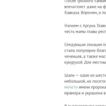
После Грозного самым
впечатляет даже на ф
Кавказа. Впрочем, и п
Начнем с Аргуна. Гла
честь мамы главы рес
Следующая локация по
стало популярно бла
чеченцев, а также мас
кукурузой. Для местны
Шали — один из шести
небольшой, но посети
мечети
имени пророка
мрамора и украшена в 
В высокогорном селен