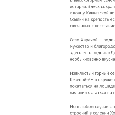
истории. Здесь сохра
к концу Кавказской во
Ссылки на крепость е
связанных с восстани
Село Харачой — родин
мужество и благородс
здесь есть родник «Де
необыкновенно вкусна
Извилистый горный се
Кезеной-Ам в окружен
покататься на лошади
желании остаться на н
Но в любом случае ст
строений в селении Х