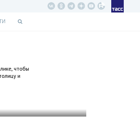
ТИ
блике, чтобы
толицу и