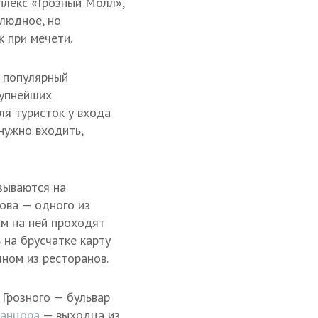
плекс «Грозный Молл»,
злюдное, но
к при мечети.
 популярный
рупнейших
ля туристок у входа
нужно входить,
зываются на
ова — одного из
ам на ней проходят
 на брусчатке карту
дном из ресторанов.
Грозного — бульвар
танцора
— выходца из