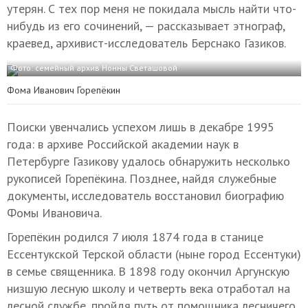
утерян. С тех пор меня не покидала мысль найти что-
нибудь из его сочинений, — рассказывает этнограф,
краевед, архивист-исследователь Берснако Газиков.
Фото: семейный архив Нонны Светашовой
Фома Иванович Горепёкин
Поиски увенчались успехом лишь в декабре 1995
года: в архиве Российской академии наук в
Петербурге Газикову удалось обнаружить несколько
рукописей Горепёкина. Позднее, найдя служебные
документы, исследователь восстановил биографию
Фомы Ивановича.
Горепёкин родился 7 июля 1874 года в станице
Ессентукской Терской области (ныне город Ессентуки)
в семье священника. В 1898 году окончил Аргунскую
низшую лесную школу и четверть века отработал на
лесной службе, пройдя путь от помощника лесничего