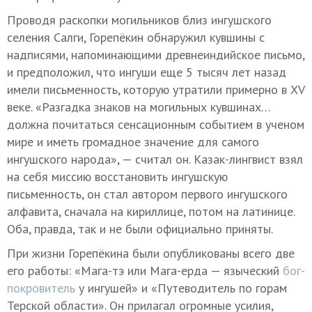
Проводя раскопки могильников близ ингушского
селения Салги, Горепёкин обнаружил кувшины с
надписями, напоминающими древнеиндийское письмо,
и предположил, что ингуши еще 5 тысяч лет назад
имели письменность, которую утратили примерно в XV
веке. «Разгадка знаков на могильных кувшинах…
должна почитаться сенсационным событием в ученом
мире и иметь громадное значение для самого
ингушского народа», — считал он. Казак-лингвист взял
на себя миссию восстановить ингушскую
письменность, он стал автором первого ингушского
алфавита, сначала на кириллице, потом на латинице.
Оба, правда, так и не были официально приняты.
При жизни Горепёкина были опубликованы всего две
его работы: «Мага-тэ или Мага-ерда — языческий
бог-
покровитель
у ингушей» и «Путеводитель по горам
Терской области». Он прилагал огромные усилия,