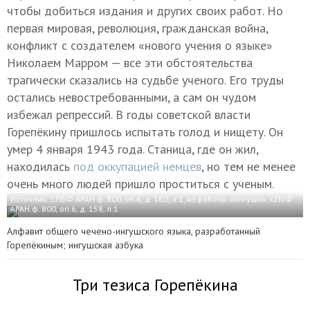
чтобы добиться издания и других своих работ. Но
первая мировая, революция, гражданская война,
конфликт с создателем «нового учения о языке»
Николаем Марром — все эти обстоятельства
трагически сказались на судьбе ученого. Его труды
остались невостребованными, а сам он чудом
избежал репрессий. В годы советской власти
Горепёкину пришлось испытать голод и нищету. Он
умер 4 января 1943 года. Станица, где он жил,
находилась
под оккупацией немцев
, но тем не менее
очень много людей пришло проститься с ученым.
Источник:
СПбФ АРАН ф. 800, оп.6, д. 160, л.1, из работы «Ингуши»;
СПбФ
АРАН ф. 800, оп.6, д. 158, л.1
Алфавит общего чечено-ингушского языка, разработанный
Горепёкиным; ингушская азбука
Три тезиса Горепёкина