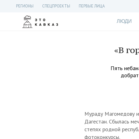
РЕГИОНЫ
СПЕЦПРОЕКТЫ
ПЕРВЫЕ ЛИЦА
ЛЮДИ
«В го
Пять небан
добрат
Мураду Магомедову ис
Дагестан. Сбылась ме
степях родной респуб
фотоконкурсы.