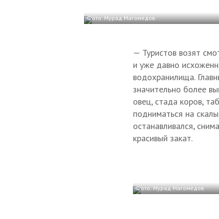
Фото: Мурад Магомедов
— Туристов возят смот
и уже давно исхоженн
водохранилища. Главн
значительно более вы
овец, стада коров, та
подниматься на скалы
останавливался, снима
красивый закат.
Фото: Мурад Магомедов