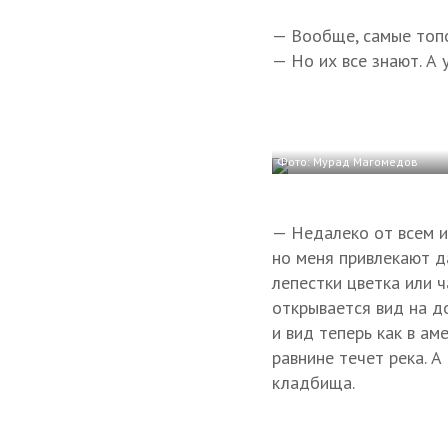
— Вообще, самые топо
— Но их все знают. А у
Фото: Мурад Магомедов
— Недалеко от всем и
но меня привлекают да
лепестки цветка или 
открывается вид на д
и вид теперь как в ам
равнине течет река. 
кладбища.