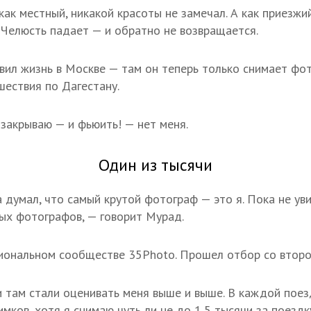
 как местный, никакой красоты не замечал. А как приезжий
. Челюсть падает — и обратно не возвращается.
вил жизнь в Москве — там он теперь только снимает фо
шествия по Дагестану.
закрываю — и фьюить! — нет меня.
Один из тысячи
а думал, что самый крутой фотограф — это я. Пока не у
ых фотографов, — говорит Мурад.
иональном сообществе 35Photo. Прошел отбор со второг
 там стали оценивать меня выше и выше. В каждой поез
мков, хотя я снимаю чуть ли не до 1,5 тысячи за поездк