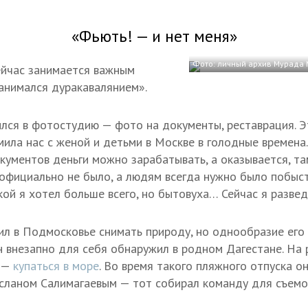
«Фьють! — и нет меня»
Фото: личный архив Мурада
ейчас занимается важным
занимался дуракавалянием».
лся в фотостудию — фото на документы, реставрация. Э
мила нас с женой и детьми в Москве в голодные времена
кументов деньги можно зарабатывать, а оказывается, там
официально не было, а людям всегда нужно было побыст
ой я хотел больше всего, но бытовуха… Сейчас я развед
л в Подмосковье снимать природу, но однообразие его 
он внезапно для себя обнаружил в родном Дагестане. На
д —
купаться в море
. Во время такого пляжного отпуска о
ланом Салимагаевым — тот собирал команду для съемок