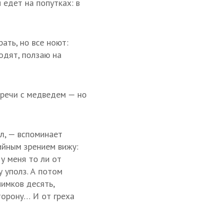
 едет на попутках: в
ать, но все ноют:
ходят, ползаю на
стречи с медведем — но
ил, — вспоминает
ийным зрением вижу:
 у меня то ли от
у уполз. А потом
нимков десять,
торону… И от греха