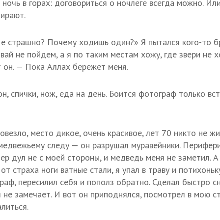
ночь в горах: договориться о ночлеге всегда можно. Или
бирают.
е страшно? Почему ходишь один?» Я пытался кого-то бр
вай не пойдем, а я по таким местам хожу, где звери не 
т он. — Пока Аллах бережет меня.
н, спички, нож, еда на день. Боится фотограф только в
овезло, место дикое, очень красивое, лет 70 никто не ж
медвежьему следу — он разрушал муравейники. Перифер
ер дул не с моей стороны, и медведь меня не заметил. А
от страха ноги ватные стали, я упал в траву и потихоньк
раф, пересилил себя и пополз обратно. Сделал быстро с
я не замечает. И вот он приподнялся, посмотрел в мою с
литься.