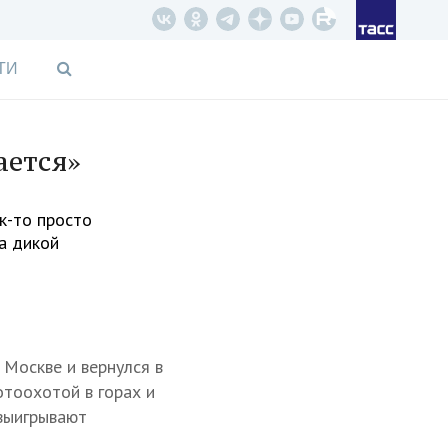
ТИ
ается»
к-то просто
а дикой
 Москве и вернулся в
отоохотой в горах и
 выигрывают