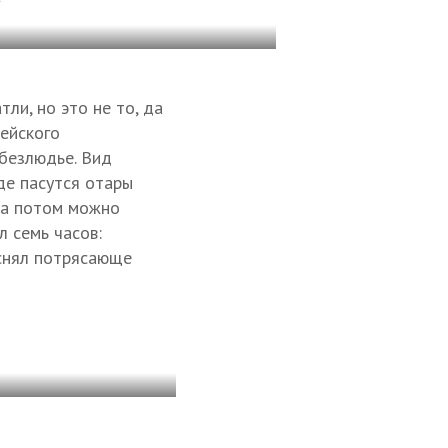
ли, но это не то, да
кейского
 безлюдье. Вид
де пасутся отары
, а потом можно
л семь часов:
е снял потрясающе