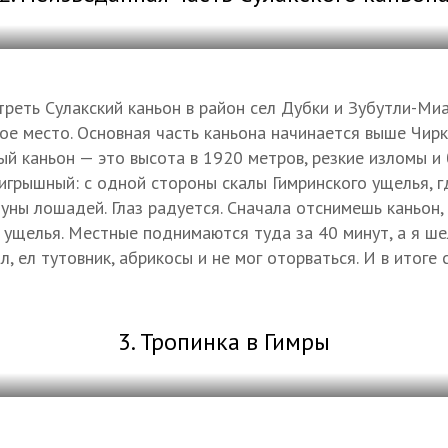
реть Сулакский каньон в район сел Дубки и Зубутли-Миат
ое место. Основная часть каньона начинается выше Чир
ый каньон — это высота в 1920 метров, резкие изломы и
игрышный: с одной стороны скалы Гимринского ущелья, г
буны лошадей. Глаз радуется. Сначала отснимешь каньон
 ущелья. Местные поднимаются туда за 40 минут, а я ше
л, ел тутовник, абрикосы и не мог оторваться. И в итог
3. Тропинка в Гимры