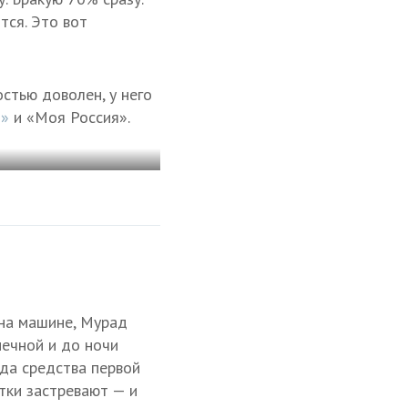
тся. Это вот
стью доволен, у него
ц»
и «Моя Россия».
 на машине, Мурад
нечной и до ночи
гда средства первой
тки застревают — и