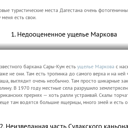
вые туристические места Дагестана очень фотогеничные
 меня есть свои.
1. Недооцененное ущелье Маркова
звестного бархана Сары-Кум есть
ущелье Маркова
с нас
же не они. Там есть тропинка до самого верха и на ней 
чаша, выглядит очень необычно. Там просто шикарные за
олину. В 1970 году местные села разрушило землетрясен
ериканских прериях — хоть ралли устраивай. Скалы торчат,
А еще там водятся большие ящерицы, много змей и есть
2. Неизведанная часть Сулакского каньон