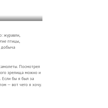
о: журавли,
гие птицы,
я добыча
 самолеты. Посмотрел
акого зрелища можно и
. Если бы я был за
ом — вот чего я хочу.