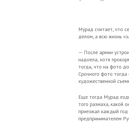
Мурад считает, что с
делом, а всю жизнь «
— После армии устрои
надоела, хотя прокор
тогда, что на фото до
Срочного фото тогда 
художественной съемк
Еще тогда Мурад езди
того размаха, какой 
приезжал каждый го
предпринимателем Рус