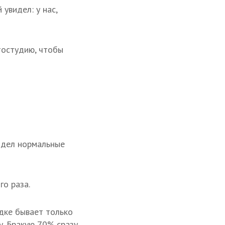
 увидел: у нас,
тостудию, чтобы
видел нормальные
о раза.
дке бывает только
у. Бракую 70% сразу.