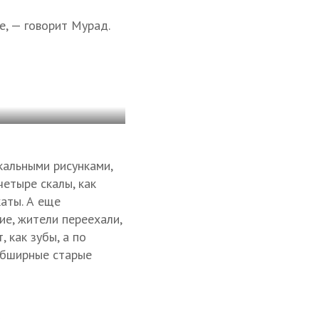
, — говорит Мурад.
кальными рисунками,
четыре скалы, как
каты. А еще
ие, жители переехали,
 как зубы, а по
 обширные старые
а