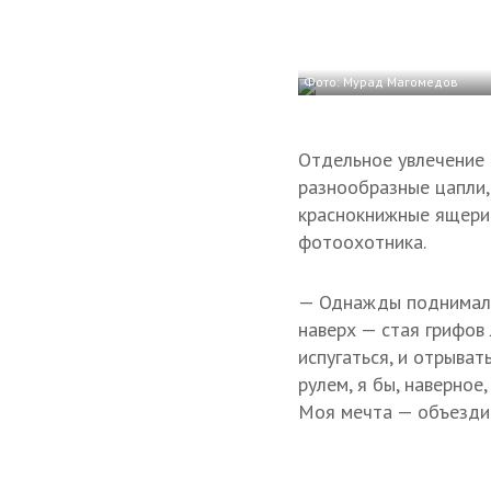
Фото: Мурад Магомедов
Отдельное увлечение
разнообразные цапли, 
краснокнижные ящериц
фотоохотника.
— Однажды поднимался
наверх — стая грифов 
испугаться, и отрыват
рулем, я бы, наверное
Моя мечта — объездит