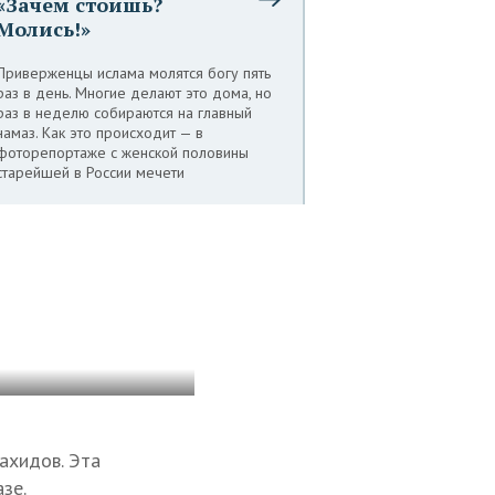
«Зачем стоишь?
Молись!»
Приверженцы ислама молятся богу пять
раз в день. Многие делают это дома, но
раз в неделю собираются на главный
намаз. Как это происходит — в
фоторепортаже с женской половины
старейшей в России мечети
ахидов. Эта
зе.