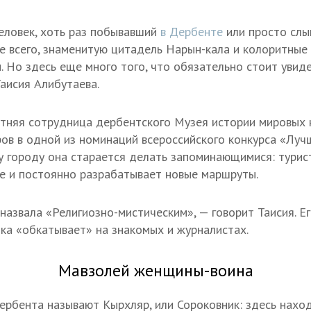
еловек, хоть раз побывавший
в Дербенте
или просто слы
е всего, знаменитую цитадель Нарын-кала и колоритные
. Но здесь еще много того, что обязательно стоит увиде
Таисия Алибутаева.
тняя сотрудница дербентского Музея истории мировых к
ров в одной из номинаций всероссийского конкурса «Лучш
у городу она старается делать запоминающимися: турис
е и постоянно разрабатывает новые маршруты.
назвала «Религиозно-мистическим», — говорит Таисия. Ег
ока «обкатывает» на знакомых и журналистах.
Мавзолей женщины-воина
рбента называют Кырхляр, или Сороковник: здесь нахо