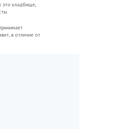
х это кладбище,
сты.
 принимает
звит, в отличие от