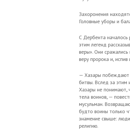
Захоронения находятс
Головные уборы и бал
С Дербента началось 
этим легенд рассказыв
веры». Они сражались 
веру пророка и, испи
— Хазары побеждают в
битвы. Вслед за этим
Хазары не понимают, ч
тела воинов, — повест
мусульман. Возвращают
будто воины только чт
знамение свыше: люди
религию.