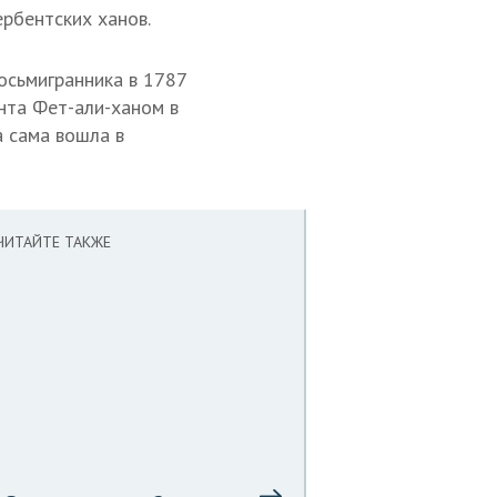
рбентских ханов.
осьмигранника в 1787
нта Фет-али-ханом в
а сама вошла в
ЧИТАЙТЕ ТАКЖЕ