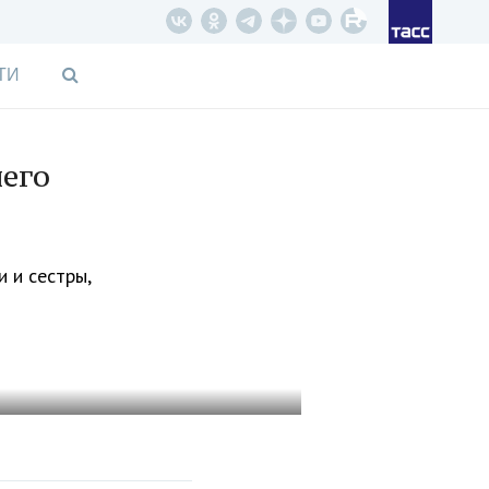
ТИ
его
 и сестры,