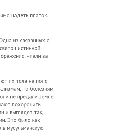
имо надеть платок.
Одна из связанных с
 светоч истинной
поражение, «пали за
ют их тела на поле
клизмам, то болезням.
 они не предали земле
ешают похоронить
и и выглядят так,
ми. Это было как
а в мусульманскую