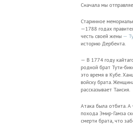
Сначала мы отправляе
Старинное мемориальн
—1788 годах правите
честь своей жены
— Ту
историю Дербента.
— В 1774 году кайтагс
родной брат Тути-бике
это время в Кубе. Ха
войску брата. Женщин
рассказывает Таисия.
Атака была отбита. А
похода Эмир-Гамза ско
смерти брата, что заб