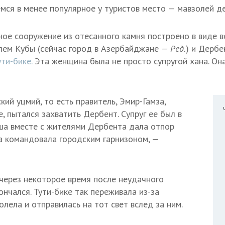
мся в менее популярное у туристов место — мавзолей де
ое сооружение из отесанного камня построено в виде в
лем Кубы (сейчас город в Азербайджане
— Ред.
) и Дербе
ти-бике.
Эта женщина была не просто супругой хана. Он
кий уцмий, то есть правитель, Эмир-Гамза,
, пытался захватить Дербент. Супруг ее был в
нша вместе с жителями Дербента дала отпор
а командовала городским гарнизоном, —
 через некоторое время после неудачного
нчался. Тути-бике так переживала из-за
олела и отправилась на тот свет вслед за ним.