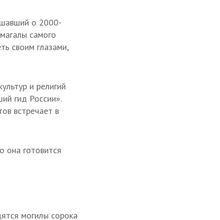
шавший о 2000-
 магалы самого
ть своим глазами,
ультур и религий
ий гид России».
тов встречает в
о она готовится
дятся могилы сорока