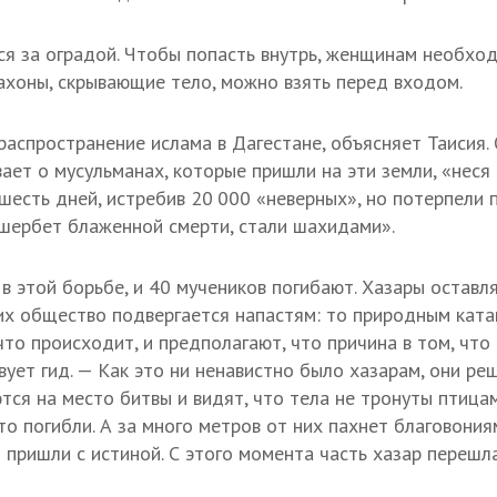
я за оградой. Чтобы попасть внутрь, женщинам необход
ахоны, скрывающие тело, можно взять перед входом.
распространение ислама в Дагестане, объясняет Таисия. 
ает о мусульманах, которые пришли на эти земли, «неся
шесть дней, истребив 20 000 «неверных», но потерпели 
в шербет блаженной смерти, стали шахидами».
 этой борьбе, и 40 мучеников погибают. Хазары оставля
 их общество подвергается напастям: то природным ката
то происходит, и предполагают, что причина в том, что
вует гид. — Как это ни ненавистно было хазарам, они р
ся на место битвы и видят, что тела не тронуты птицам
о погибли. А за много метров от них пахнет благовония
 пришли с истиной. С этого момента часть хазар перешл