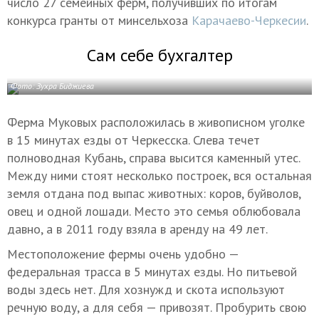
число 27 семейных ферм, получивших по итогам
конкурса гранты от минсельхоза
Карачаево-Черкесии
.
Сам себе бухгалтер
Фото: Зухра Биджиева
Ферма Муковых расположилась в живописном уголке
в 15 минутах езды от Черкесска. Слева течет
полноводная Кубань, справа высится каменный утес.
Между ними стоят несколько построек, вся остальная
земля отдана под выпас животных: коров, буйволов,
овец и одной лошади. Место это семья облюбовала
давно, а в 2011 году взяла в аренду на 49 лет.
Местоположение фермы очень удобно —
федеральная трасса в 5 минутах езды. Но питьевой
воды здесь нет. Для хознужд и скота используют
речную воду, а для себя — привозят. Пробурить свою