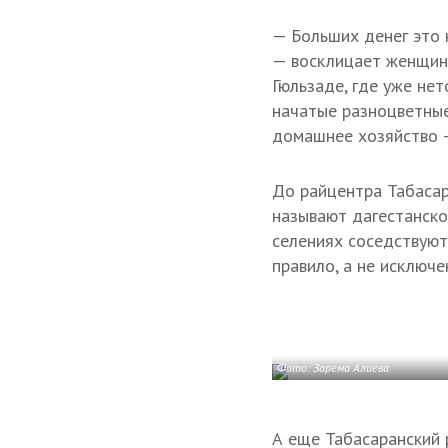
— Больших денег это н
— восклицает женщина
Гюльзаде, где уже не
начатые разноцветные
домашнее хозяйство — 
До райцентра Табасар
называют дагестанской
селениях соседствуют
правило, а не исключе
Фото: Зарема Алиева
А еще Табасаранский 