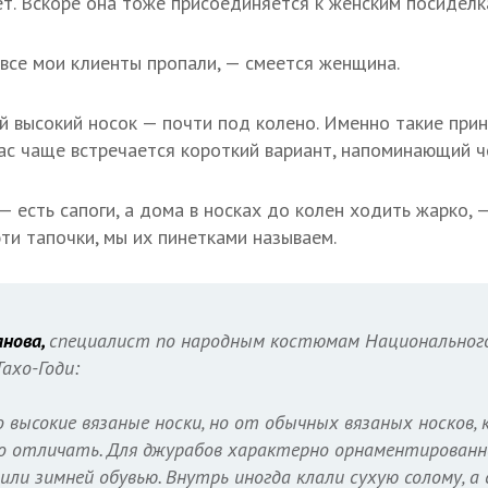
ет. Вскоре она тоже присоединяется к женским посиделк
 все мои клиенты пропали, — смеется женщина.
й высокий носок — почти под колено. Именно такие при
ас чаще встречается короткий вариант, напоминающий ч
— есть сапоги, а дома в носках до колен ходить жарко,
ти тапочки, мы их пинетками называем.
нова,
специалист по народным костюмам Национального
Тахо-Годи:
высокие вязаные носки, но от обычных вязаных носков,
адо отличать. Для джурабов характерно орнаментированн
жили зимней обувью. Внутрь иногда клали сухую солому, а