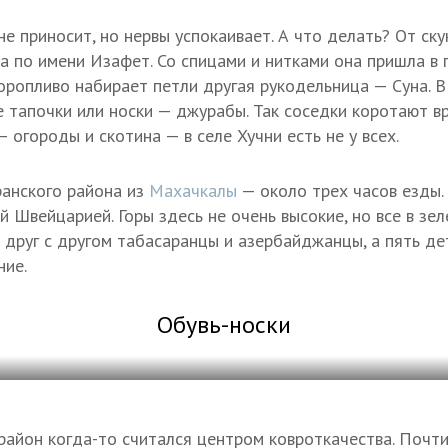
е приносит, но нервы успокаивает. А что делать? От ску
 по имени Изафет. Со спицами и нитками она пришла в г
торопливо набирает петли другая рукодельница — Суна. В
 тапочки или носки — джурабы. Так соседки коротают вр
огороды и скотина — в селе Хучни есть не у всех.
анского района из
Махачкалы
— около трех часов езды.
 Швейцарией. Горы здесь не очень высокие, но все в зел
 друг с другом табасаранцы и азербайджанцы, а пять де
ние.
Обувь-носки
район когда-то считался центром ковроткачества. Почт