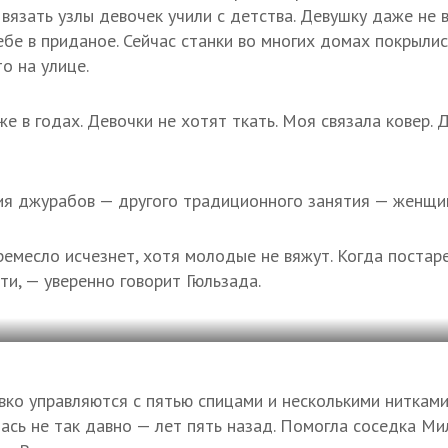
 вязать узлы девочек учили с детства. Девушку даже не 
бе в приданое. Сейчас станки во многих домах покрылис
то на улице.
е в годах. Девочки не хотят ткать. Моя связала ковер. 
ния джурабов — другого традиционного занятия — женщи
ремесло исчезнет, хотя молодые не вяжут. Когда постаре
ти, — уверенно говорит Гюльзада.
вко управляются с пятью спицами и несколькими нитками
ась не так давно — лет пять назад. Помогла соседка Мил