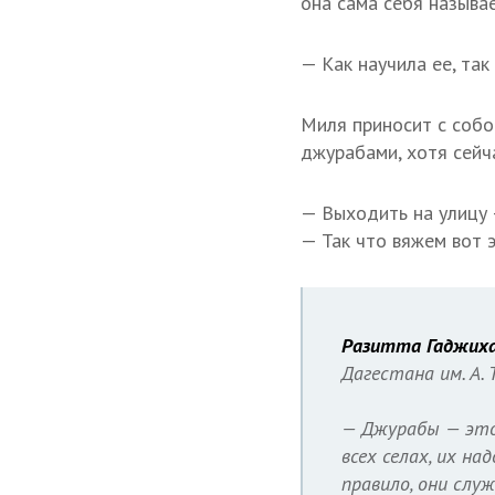
она сама себя называ
— Как научила ее, так
Миля приносит с собо
джурабами, хотя сейч
— Выходить на улицу 
— Так что вяжем вот э
Разитта Гаджиха
Дагестана им. А. 
— Джурабы — это 
всех селах, их н
правило, они слу