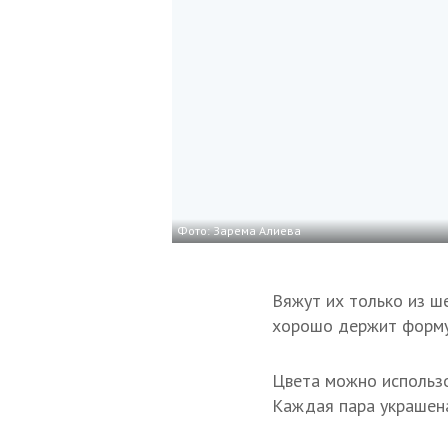
Фото: Зарема Алиева
Вяжут их только из ш
хорошо держит форму
Цвета можно использо
Каждая пара украшена