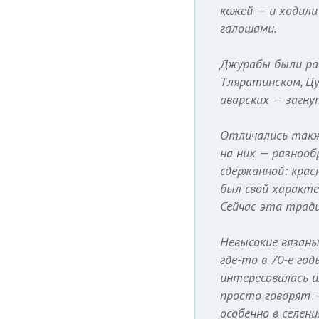
кожей — и ходили 
галошами.
Джурабы были рас
Тляратинском, Цу
аварских — загну
Отличались такж
на них — разнооб
сдержанной: красн
был свой характе
Сейчас эта трад
Невысокие вязаны
где-то в 70-е год
интересовалась и
просто говорят —
особенно в селени