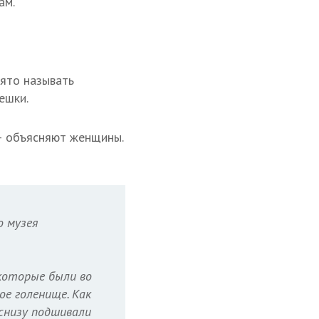
ам.
нято называть
ешки.
 — объясняют женщины.
 музея
 которые были во
ое голенище. Как
 снизу подшивали