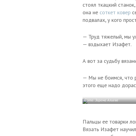
стоял ткацкий станок,
она не
соткет ковер
се
подвалах, у кого прос
— Труд тяжелый, мы уж
— вздыхает Изафет.
А вот за судьбу вяза
— Мы не боимся, что 
этого еще надо дорас
Фото: Зарема Алиева
Пальцы ее товарки ло
Вязать Изафет научил