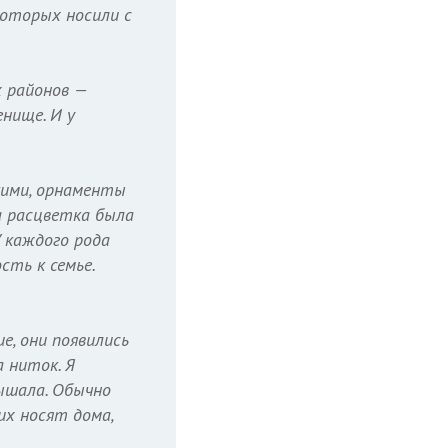
екоторых носили с
х районов —
нище. И у
кими, орнаменты
а расцветка была
У каждого рода
сть к семье.
е, они появились
а ниток. Я
лышала. Обычно
их носят дома,