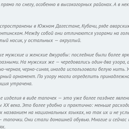
прямо по снегу, особенно в высокогорных районах. А в н
пространены в Южном Дагестане, Кубачи, ряде аварски
нтинском. Между собой они отличаются узорами на голе
тый носик, у остальных — округлый.
е мужские и женские джурабы: последние были более яр
разными. На мужских же — чередовались один-два узора, 
о-черная, черно-синяя, иногда использовали белую нить. 
рный орнамент. По узору могли определить принадлежно
иция утрачена.
е изделия в виде тапочек — это уже более позднее явлени
ы XX века. Это более удобно и практично: меньше расход
х названием на национальных языках, но так их и не ус
 тапочки. Они стали домашней обувью. Многие и сейчас 
ях.