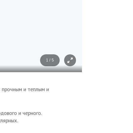
1 / 5
Фото: Зарема Алиева
о прочным и теплым и
дового и черного.
лярных.