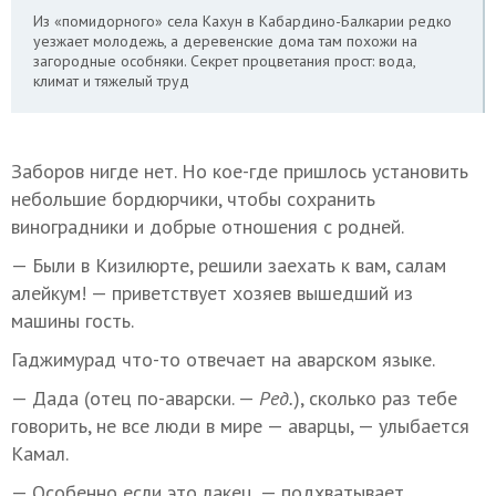
Из «помидорного» села Кахун в Кабардино-Балкарии редко
уезжает молодежь, а деревенские дома там похожи на
загородные особняки. Секрет процветания прост: вода,
климат и тяжелый труд
Заборов нигде нет. Но кое-где пришлось установить
небольшие бордюрчики, чтобы сохранить
виноградники и добрые отношения с родней.
— Были в Кизилюрте, решили заехать к вам, салам
алейкум! — приветствует хозяев вышедший из
машины гость.
Гаджимурад что-то отвечает на аварском языке.
— Дада (отец по-аварски. —
Ред.
), сколько раз тебе
говорить, не все люди в мире — аварцы, — улыбается
Камал.
— Особенно если это лакец, — подхватывает