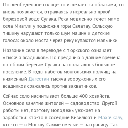
Послеобеденное солнце то исчезает за облаками, то
вновь появляется, отражаясь в нереально яркой
бирюзовой воде Сулака. Река медленно течет мимо
села Миатли у подножия горы Салатау. Сельскую
тишину нарушают только шум машин и детские
голоса: около моста через реку купаются мальчики.
Название села в переводе с тюркского означает
«тысяча всадников». По преданию в давние времена
по обоим берегам Сулака располагалось большое
поселение. В годы набегов монгольских полчищ на
низменный
Дагестан
тысяча вооруженных его
всадников сражались против захватчиков.
Сейчас село насчитывает больше 400 хозяйств.
Основное занятие жителей — садоводство. Другой
работы нет, поэтому молодежь уезжает на
заработки: кто-то в соседние Кизилюрт и
Махачкалу,
кто-то — в Москву. Самые смелые — за границу. Так