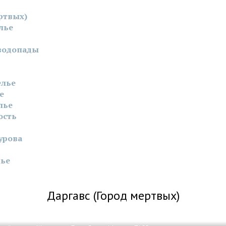
ртвых)
лье
водопады
елье
е
лье
ость
урова
лье
Даргавс (Город мертвых)