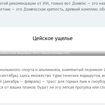
этой рекомендации от ИИ, только вот Дзивгис — это назв
ятник — это Дзивгисская крепость, древний комплекс о
Цейское ущелье
нейросетью Шедеврум; Фото: Кирилл Кухмарь/ТАСС
нолыжного спорта и альпинизма, знаменитый ледником 
 сентябрь) здесь множество туристических маршрутов, в
ой (декабрь — февраль) — трасс для горных лыж и сноубо
ся от ваших планов: будет ли это легкая прогулка или с