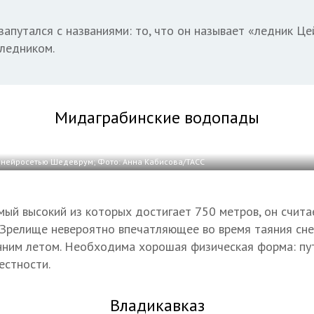
запутался с названиями: то, что он называет «ледник Це
ледником.
Мидаграбинские водопады
нейросетью Шедеврум; Фото: Анна Кабисова/ТАСС
мый высокий из которых достигает 750 метров, он счита
 Зрелище невероятно впечатляющее во время таяния снег
нним летом. Необходима хорошая физическая форма: пу
естности.
Владикавказ