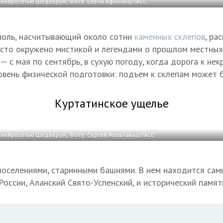
нейросетью Шедеврум; Фото: Елена Афонина/ТАСС
поль, насчитывающий около сотни
каменных склепов
, ра
есто окружено мистикой и легендами о прошлом местных
 с мая по сентябрь, в сухую погоду, когда дорога к нек
овень физической подготовки: подъем к склепам может 
Куртатинское ущелье
нейросетью Шедеврум; Фото: Сергей Мальгавко/ТАСС
оселениями, старинными башнями. В нем находится сам
оссии, Аланский Свято-Успенский, и исторический памят