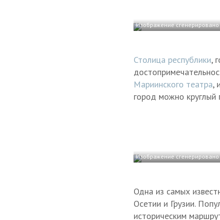
Изображение сгенерировано 
Столица республики
, 
достопримечательност
Мариинского театра
,
город можно круглый г
Изображение сгенерировано 
Одна из самых извест
Осетии и Грузии. Поп
историческим маршру