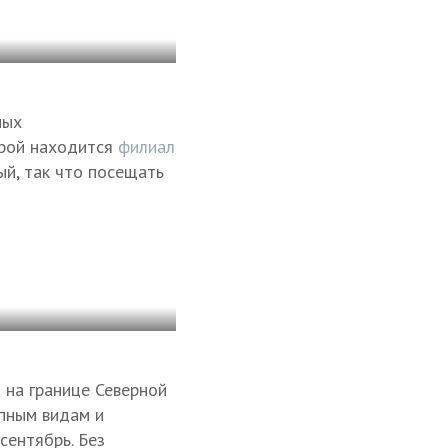
ных
орой находится
филиал
ый, так что посещать
 на границе Северной
епным видам и
сентябрь. Без