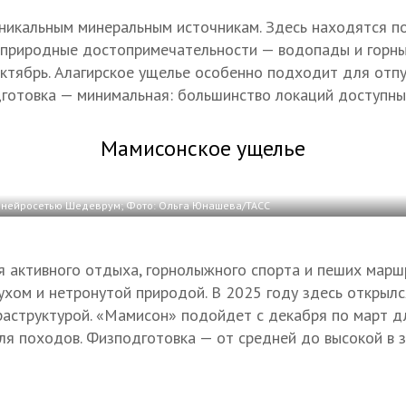
никальным минеральным источникам. Здесь находятся п
 природные достопримечательности — водопады и горны
октябрь. Алагирское ущелье особенно подходит для отпу
дготовка — минимальная: большинство локаций доступны
Мамисонское ущелье
 нейросетью Шедеврум; Фото: Ольга Юнашева/ТАСС
 активного отдыха, горнолыжного спорта и пеших марш
ухом и нетронутой природой. В 2025 году здесь открыл
раструктурой. «Мамисон» подойдет с декабря по март д
ля походов. Физподготовка — от средней до высокой в 