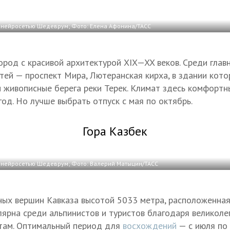
нейросетью Шедеврум; Фото: Елена Афонина/ТАСС
город с красивой архитектурой
XIX—XX в
еков. Среди глав
ей — проспект Мира, Лютеранская кирха, в здании кот
 и живописные берега реки Терек. Климат здесь комфортн
од. Но лучше выбрать отпуск с мая по октябрь.
Гора Казбек
нейросетью Шедеврум; Фото: Валерий Матыцин/ТАСС
ных вершин Кавказа высотой 5033 метра, расположенная
улярна среди альпинистов и туристов благодаря великол
там. Оптимальный период для
восхождений
— с июля по 