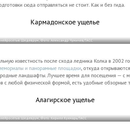
дготовки сюда отправляться не стоит. Как и без гида.
Кармадонское ущелье
нейросетью Шедеврум; Фото: Александр Чумичев/ТАСС
льную известность после схода ледника Колка в 2002 го
мемориалы и панорамные площадки
, откуда открываютс
родные ландшафты. Лучшее время для посещения — с ма
в с любой физической формой, есть удобные обзорные т
Алагирское ущелье
нейросетью Шедеврум; Фото: Кирилл Кухмарь/ТАСС