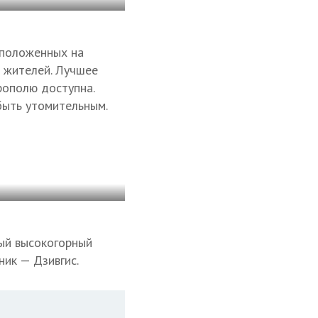
сположенных на
 жителей. Лучшее
рополю доступна.
быть утомительным.
ый высокогорный
ник — Дзивгис.