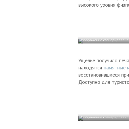
высокого уровня физпо
Изображение сгенерировано 
Ущелье получило печа
находятся
памятные 
восстановившиеся при
Доступно для туристо
Изображение сгенерировано 