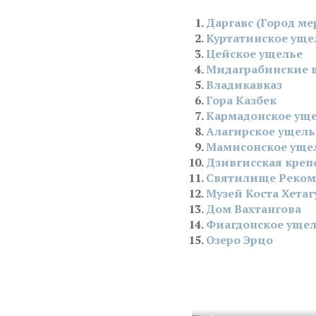
Даргавс (Город ме
Куртатинское уще
Цейское ущелье
Мидаграбинские 
Владикавказ
Гора Казбек
Кармадонское ущ
Алагирское ущель
Мамисонское уще
Дзивгисская креп
Святилище Реком
Музей Коста Хетаг
Дом Вахтангова
Фиагдонское уще
Озеро Эрцо