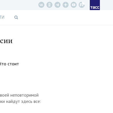
ТИ
рсии
Что стоит
своей неповторимой
ки найдут здесь все: