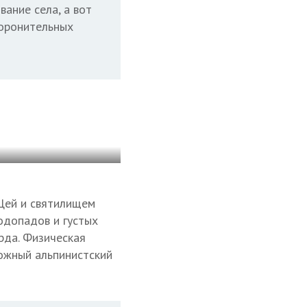
ание села, а вот
боронительных
Цей и святилищем
одопадов и густых
рда. Физическая
ложный альпинистский