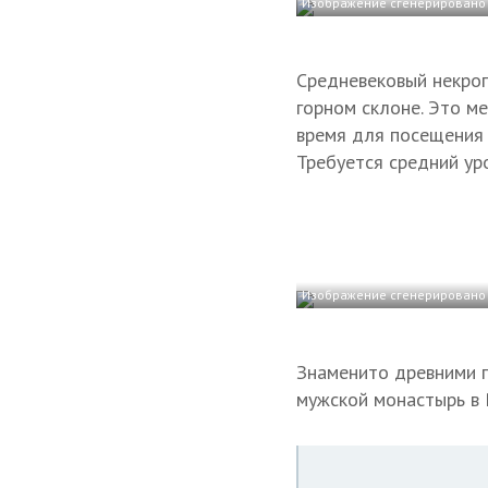
Изображение сгенерировано 
Средневековый некро
горном склоне. Это м
время для посещения —
Требуется средний ур
Изображение сгенерировано 
Знаменито древними п
мужской монастырь в Р