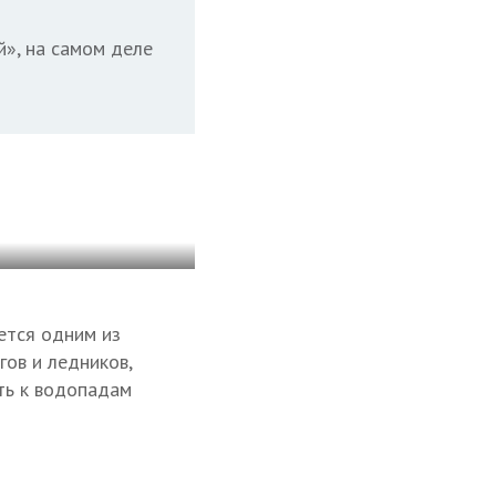
й», на самом деле
ется одним из
ов и ледников,
ть к водопадам