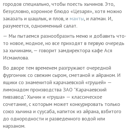
городов специально, чтобы поесть хычинов. Это,
безусловно, коронное блюдо «Цезаря», хотя можно
заказать и шашлык, и плов, и
манты
, и лагман. И,
разумеется, одноименный салат.
— Мы пытаемся разнообразить меню и добавить что-
то новое, модное, но все приходят в первую очередь
за хычинами, — говорит замдиректора кафе Ася
Исмаилова.
Во дворе тем временем разгружают очередной
фургончик со свежим сыром, сметаной и айраном. И
ящики со знаменитой карачаевской «грушей» —
лимонадом производства ЗАО "Карачаевский
пивзавод". Хычин и «груша» — классическое
сочетание, с которым может конкурировать только
союз хычина и суусаба, напиток из айрана, взбитого
до однородности и разведенного водой или
нарзаном.