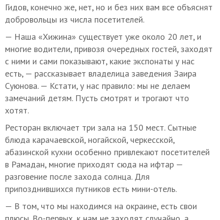
Гидов, конечно же, нет, но и без них вам все объяснят
добровольцы из числа посетителей.
— Наша «Хижина» существует уже около 20 лет, и
многие водители, привозя очередных гостей, заходят
с ними и сами показывают, какие экспонаты у нас
есть, — рассказывает владелица заведения Заира
Суюнова. — Кстати, у нас правило: мы не делаем
замечаний детям. Пусть смотрят и трогают что
хотят.
Ресторан включает три зала на 150 мест. Сытные
блюда карачаевской, ногайской, черкесской,
абазинской кухни особенно привлекают посетителей
в Рамадан, многие приходят сюда на ифтар —
разговение после захода солнца. Для
припозднившихся путников есть мини-отель.
— В том, что мы находимся на окраине, есть свои
плюсы. Во-первых, к нам не заходят случайно, а