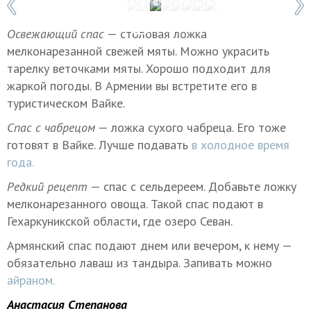
1 / 8
Фото: Антон Подгайко
Освежающий спас
— столовая ложка
мелконарезанной свежей мяты. Можно украсить
тарелку веточками мяты. Хорошо подходит для
жаркой погоды. В Армении вы встретите его в
туристическом Вайке.
Спас с чабрецом
— ложка сухого чабреца. Его тоже
готовят в Вайке. Лучше подавать
в холодное время
года.
Редкий рецепт
— спас с сельдереем. Добавьте ложку
мелконарезанного овоща. Такой спас подают в
Гехаркуникской области, где озеро Севан.
Армянский спас подают днем или вечером, к нему —
обязательно лаваш из тандыра. Запивать можно
айраном.
Анастасия Степанова