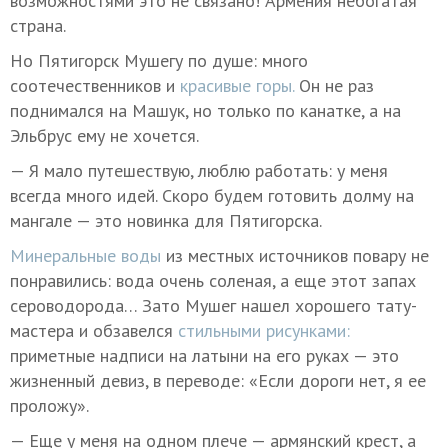
возможностями это не связано! Армения небогатая
страна.
Но Пятигорск Мушегу по душе: много
соотечественников и
красивые горы.
Он не раз
поднимался на Машук, но только по канатке, а на
Эльбрус ему не хочется.
— Я мало путешествую, люблю работать: у меня
всегда много идей. Скоро будем готовить долму на
мангале — это новинка для Пятигорска.
Минеральные воды
из местных источников повару не
понравились: вода очень соленая, а еще этот запах
сероводорода… Зато Мушег нашел хорошего тату-
мастера и обзавелся
стильными рисунками:
приметные надписи на латыни на его руках — это
жизненный девиз, в переводе: «Если дороги нет, я ее
проложу».
— Еще у меня на одном плече — армянский крест, а