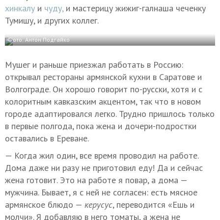
хинкалу
и
чуду,
и мастерицу жижиг-галнаша чеченку
Тумишу, и других коллег.
Фото: Антон Подгайко
Мушег и раньше приезжал работать в Россию:
открывал рестораны армянской кухни в Саратове и
Волгограде. Он хорошо говорит по-русски, хотя и с
колоритным кавказским акцентом, так что в новом
городе адаптировался легко. Трудно пришлось только
в первые полгода, пока жена и дочери-подростки
оставались в Ереване.
— Когда жил один, все время проводил на работе.
Дома даже ни разу не приготовил еду! Да и сейчас
жена готовит. Это на работе я повар, а дома —
мужчина. Бывает, я с ней не согласен: есть мясное
армянское блюдо —
керусус
, переводится «Ешь и
молчи». Я добавляю в него томаты, а жена не