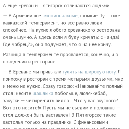
А еще Ереван и Пятигорск отличаются людьми.
— В Армении все
эмоциональные,
громкие. Тут тоже
кавказский темперамент, но все равно люди
спокойнее. На кухне любого ереванского ресторана
очень шумно. А здесь если я буду кричать: «Наида!
Где чабрец?», она подумает, что я на нее кричу.
Разница в темпераменте проявляется, конечно, и в
поведении в ресторане.
— В Ереване мы привыкли
гулять на широкую ногу.
Я
прихожу в ресторан с тремя-четырьмя друзьями, мне
и меню не нужно. Сразу говорю: «Накрывайте полный
стол: несите
шашлыка
побольше, люля-кебаб,
закуски — четыре-пять видов… Что у вас вкусного?
Вот это несите!» Пусть мы не съедим и половины —
стол должен быть заставлен! В Пятигорске такие
застолья только на праздники. С финансовыми