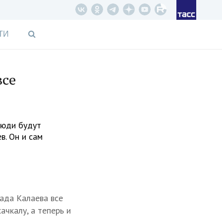
ТИ
все
люди будут
в. Он и сам
ада Калаева все
ачкалу, а теперь и