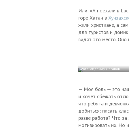
Или: «А поехали в Luc
горе Хатан в
Хунзахск
жили христиане, а сам
для туристов и домик
видят это место. Оно 
Фото: Айдемир Даганов
— Моя боль — это на
и хочет сбежать отсюд
что ребята и девчонки
добиться: писать кла
разве работа? Что за
мотивировать их. Но и