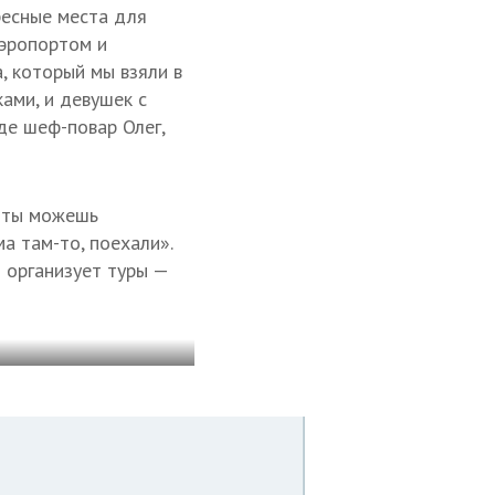
ресные места для
аэропортом и
, который мы взяли в
ами, и девушек с
де шеф-повар Олег,
и ты можешь
а там-то, поехали».
о организует туры —