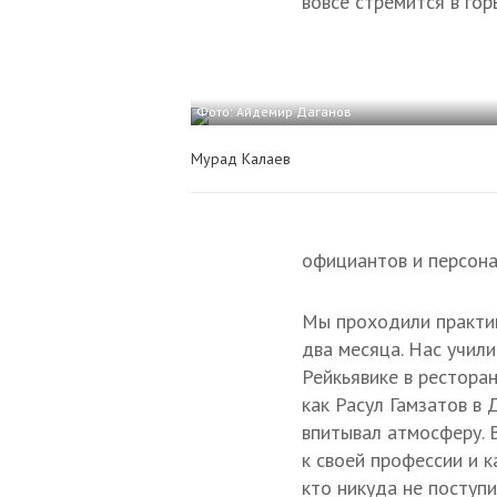
вовсе стремится в гор
Фото: Айдемир Даганов
Мурад Калаев
официантов и персона
Мы проходили практик
два месяца. Нас учили
Рейкьявике в ресторан
как Расул Гамзатов в 
впитывал атмосферу. 
к своей профессии и к
кто никуда не поступи