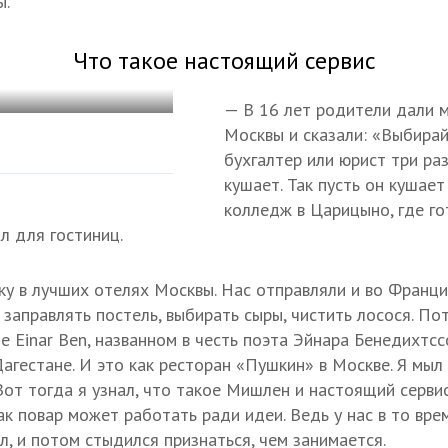
ы.
Что такое настоящий сервис
— В 16 лет родители дали м
Москвы и сказали: «Выбирай
бухгалтер или юрист три раз
кушает. Так пусть он кушает
колледж в Царицыно, где го
л для гостиниц.
у в лучших отелях Москвы. Нас отправляли и во Франци
 заправлять постель, выбирать сыры, чистить лосося. По
е Einar Ben, названном в честь поэта Эйнара Бенедихтс
Дагестане. И это как ресторан «Пушкин» в Москве. Я мыл 
Вот тогда я узнал, что такое Мишлен и настоящий сервис
ак повар может работать ради идеи. Ведь у нас в то врем
л, и потом стыдился признаться, чем занимается.