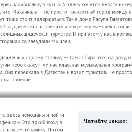
ерез национальную кухню. А здесь хочется делать инте
, что Махачкала — не просто транзитный город между 
ут тоже стоит задержаться. Так в доме Расула Гамзатова
м 15», где можно встретить и покрытых мамочек с коляск
солидных дядечек, и туристов. И при этом у нас в коман
сторанах со звездами Мишлен.
одсядешь к одному столику — там собираются на дачу, 
угим тебе скажут: «У нас классная музыкальная программ
. Она переехала в Дагестан и возит туристов. Не прост
т настроение.
ть здесь чемоданы и пойти
Читайте также:
кафешкам. Это такой вход в
 со вкусом тирамису. Потом