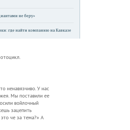
иантами не беру»
вки: где найти компанию на Кавказе
мотоцикл.
о ненавязчиво. У нас
джея. Мы поставили ее
росили войлочный
жешь зацепить
 это че за тема?» А