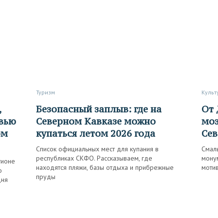
Туризм
Куль
Безопасный заплыв: где на
От ДК до остановок:
рвью
Северном Кавказе можно
моз
ом
купаться летом 2026 года
Сев
Список официальных мест для купания в
Смаль
республиках СКФО. Рассказываем, где
монум
гионе
находятся пляжи, базы отдыха и прибрежные
моти
о
пруды
дня