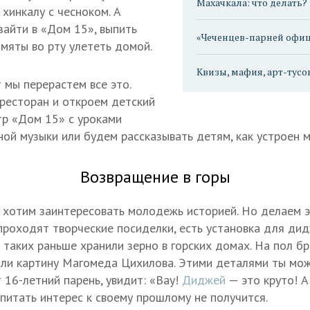
Махачкала: что делать?
 хинкалу с чесноком. А
зайти в «Дом 15», выпить
«Чеченцев-парней офиц
 мяты во рту улететь домой.
Квизы, мафия, арт-тусо
т мы перерастем все это.
ресторан и откроем детский
р «Дом 15» с уроками
ной музыки или будем рассказывать детям, как устроен 
Возвращение в горы
хотим заинтересовать молодежь историей. Но делаем эт
 проходят творческие посиделки, есть установка для ди
в таких раньше хранили зерно в горских домах. На пол б
сили картину Магомеда Цихилова. Этими деталями ты мо
 16-летний парень, увидит: «Вау!
Диджей
— это круто! А
спитать интерес к своему прошлому не получится.