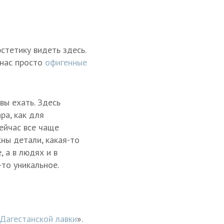
стетику видеть здесь.
 нас просто
офигенные
вы ехать. Здесь
ра, как для
ейчас все чаще
жны детали, какая-то
, а в людях и в
то уникальное.
Дагестанской лавки
».