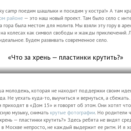
ky camp поедим шашлыки и посидим у костра!» А там кра
ом районе
— это наш новый проект. Там было село с инте
а гора была местом для молитв. Мы взяли эту гору в аре
 на колесах как символ свободы и жажды приключений. Л
идеальное. Будем развивать современное село.
«Что за хрень — пластинки крутить?»
ша молодежь, которая не находит поддержки своим иде
а. Не уехать куда-то, выучиться и вернуться, а сбежать.
 приходят в «Дом 15» и говорят об этом. Они хотят что
ссную музыку, снимать
крутые фотографии
. Но родители 
 хрень — пластинки крутить?» Здесь ребята не видят сре
 в Москве непросто, не каждый выдержит ее ритм. И я хо