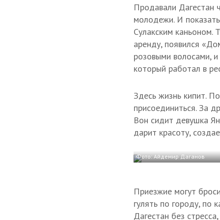
Продавали Дагестан ч
молодежи. И показать
Сулакским каньоном. Т
аренду, появился «До
розовыми волосами, и 
который работал в ре
Здесь жизнь кипит. П
присоединиться. За др
Вон сидит девушка Яна
дарит красоту, создае
Фото: Айдемир Даганов
Приезжие могут броси
гулять по городу, по 
Дагестан без стресса,