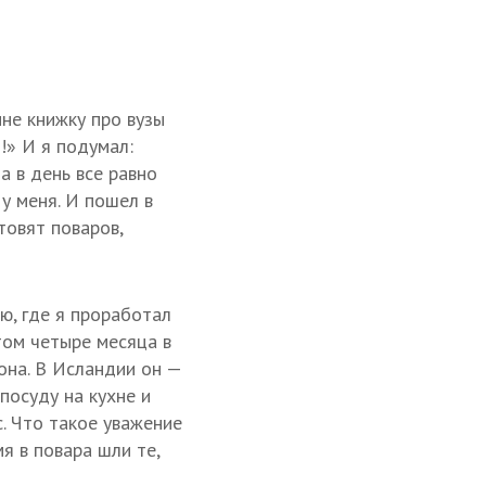
не книжку про вузы
!» И я подумал:
а в день все равно
 у меня. И пошел в
товят поваров,
ю, где я проработал
том четыре месяца в
сона. В Исландии он —
посуду на кухне и
. Что такое уважение
я в повара шли те,