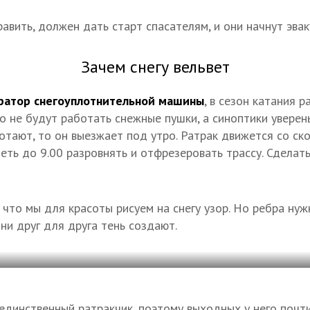
равить, должен дать старт спасателям, и они начнут эва
Зачем снегу вельвет
ратор снегоуплотнительной машины
, в сезон катания 
то не будут работать снежные пушки, а синоптики уверены
отают, то он выезжает под утро. Ратрак движется со ско
петь до 9.00 разровнять и отфрезеровать трассу. Сделат
что мы для красоты рисуем на снегу узор. Но ребра нуж
они друг для друга тень создают.
единственный ратракчик, поэтому выходных у него почти