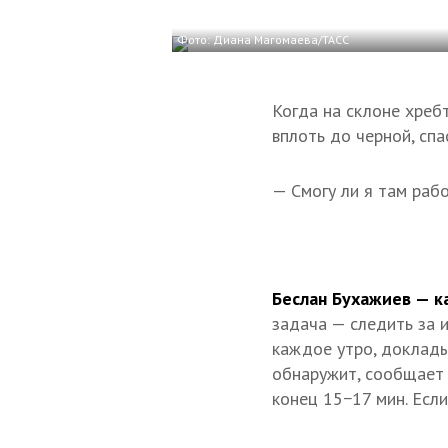
Фото: Диана Магомаева/ТАСС
Когда на склоне хреб
вплоть до черной, сп
— Смогу ли я там рабо
Беслан Бухажиев — к
задача — следить за 
каждое утро, доклады
обнаружит, сообщает 
конец 15−17 мин. Есл