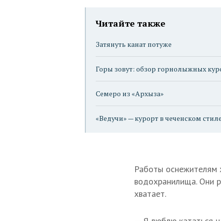
Читайте также
Затянуть канат потуже
Горы зовут: обзор горнолыжных кур
Семеро из «Архыза»
«Ведучи» — курорт в чеченском стил
Работы оснежителям х
водохранилища. Они р
хватает.
— Я люблю кататься на