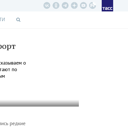
ТИ
рорт
сказываем о
отают по
ым
лись редкие