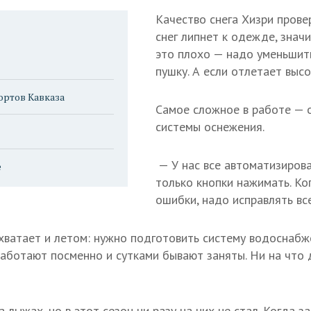
Качество снега Хизри прове
снег липнет к одежде, значи
это плохо — надо уменьшит
пушку. А если отлетает высо
ортов Кавказа
Самое сложное в работе — 
системы оснежения.
— У нас все автоматизирова
е
только кнопки нажимать. Ко
ошибки, надо исправлять все
ватает и летом: нужно подготовить систему водоснабж
аботают посменно и сутками бывают заняты. Ни на что 
 лыжах, но в этот сезон ни разу на них не стал. Когда з