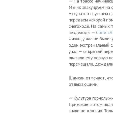
— На трассе начинающи
Мы их эвакуируем на с
Аккуратно спускаем по
передаем «скорой пом
снегоходе. На самых 
вездеходы —
багги «
жизни, у нас не было:
один экстремальный с
упал — открытый пере
оказали ему первую по
перемещали, дождалис
Шамхан отмечает, чт
отдыхающими.
— Культура горнолыжн
Приезжие в этом план
знаки не для них. Тол