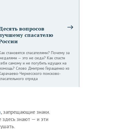
Десять вопросов
лучшему спасателю
России
Как становятся спасателями? Почему за
медалями — это не сюда? Как спасти
себя самому и не погубить идущих на
помощь? Слово Дмитрию Геращенко из
Карачаево-Черкесского поисково-
спасательного отряда
а
, запрещающие знаки.
 здесь знают — и эти
лушать.