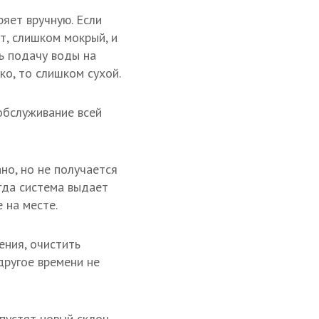
ряет вручную. Если
т, слишком мокрый, и
ь подачу воды на
ко, то слишком сухой.
обслуживание всей
но, но не получается
гда система выдает
 на месте.
ения, очистить
другое времени не
апустят новый склон,