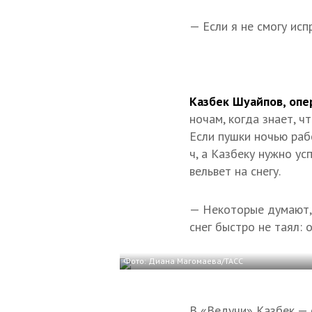
— Если я не смогу исп
Казбек Шуайпов, опе
ночам, когда знает, ч
Если пушки ночью раб
ч, а Казбеку нужно ус
вельвет на снегу.
— Некоторые думают, 
снег быстро не таял: 
Фото: Диана Магомаева/ТАСС
В «Ведучи» Казбек — 