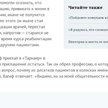
помогли осознать, что
Читайте также
ацию, привыкать к жизни в
ии, иначе не получится
«Пойдемте помучаем и
ле этого он иначе стал
дации врачей, перестал
«Я радуюсь, что сломал
, напротив — старался не
 время курса реабилитации.
Виктория и шесть ее по
другими пациентами.
ф приехал в «Тарнаир» в
л приглашение остаться. Так он обрел профессию, о кот
а вопрос, почему из десятков пациентов в колясках име
й, Вагиф отвечает: «Видимо, из-за моей общительности 