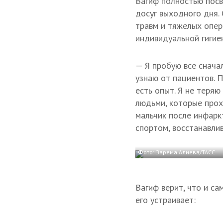
Вагиф полностью посв
досуг выходного дня.
травм и тяжелых опер
индивидуальной гигие
— Я пробую все сначал
узнаю от пациентов. 
есть опыт. Я не теряю
людьми, которые прох
мальчик после инфаркт
спортом, восстанавли
Фото: Зарема Алиева/ТАСС
Вагиф верит, что и са
его устраивает: