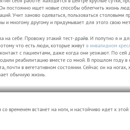
ятил себя работе: находится в центре круглые сутки, п
 Он постоянно ищет новые способы облегчить жизнь лю
аций. Учит заново одеваться, пользоваться столовыми п
ны и многому другому и придумывает для этого свою мет
а на себе. Провожу этакий тест-драйв. И попутно я и дл
Потому что есть люди, которые живут
в инвалидном крес
 контакт с пациентами, даже когда они уезжают. По сей
одили реабилитацию вместе со мной. В прошлом году в 
а, почти в вегетативном состоянии. Сейчас он на ногах,
вает обычную жизнь.
м со временем встанет на ноги, и настойчиво идет к этой