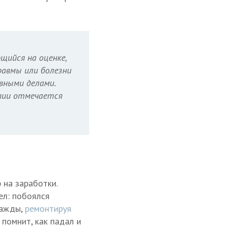
щийся на оценке,
равмы или болезни
вными делами.
апии отмечается
 на заработки.
ел: побоялся
нажды,
ремонтируя
 помнит, как падал и