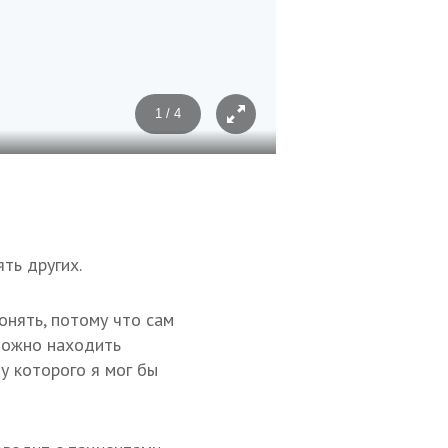
1 / 4
Фото: Зарема Алиева/ТАСС
ть других.
онять, потому что сам
сложно находить
 у которого я мог бы