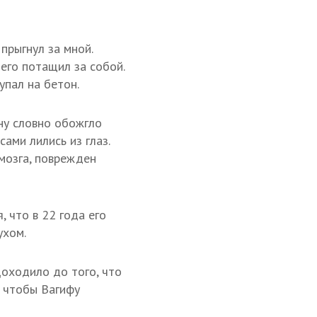
 прыгнул за мной.
 его потащил за собой.
упал на бетон.
ну словно обожгло
ами лились из глаз.
мозга, поврежден
 что в 22 года его
ухом.
Доходило до того, что
, чтобы Вагифу