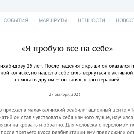
СОБЫТИЯ
МАРШРУТЫ
ЦЕННОСТИ
НОВОС
«Я пробую все на себе»
ихабидову 25 лет. После падения с крыши он оказался п
ной коляске, но нашел в себе силы вернуться к активной
помогать другим — он занялся эрготерапией
27 октября, 2023
ф приехал в махачкалинский реабилитационный центр «Та
нятий он стал чувствовать себя намного лучше, научилс
ляски на кровать и обратно. Для человека с переломом 
А после третьего курса реабилитации ему предложили ост