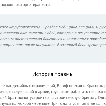
 помощника эрготерапевта.
греч. «трудолечение») — раздел медицины, специализирую
тановлении активности людей, которые в результате т
ность самостоятельно двигаться и заниматься повседне
а пациентам после инсультов. Всемирный день эрготер
История травмы
сле пандемийных ограничений, Вагиф поехал в Краснодар
рень, отслуживший в армии, грузчиком работать не захот
рший брат помог устроиться в строительную бригаду. Од
знулся на мокрой черепице. Три года спустя он в деталях