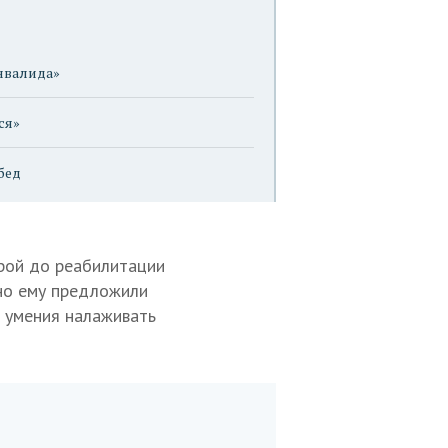
нвалида»
ся»
бед
орой до реабилитации
нно ему предложили
и умения налаживать