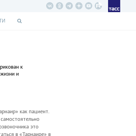
ТИ
рикован к
 жизни и
рнаир» как пациент.
я самостоятельно
позвоночника это
аться в «Тарнаире» в