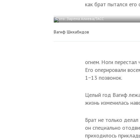
как брат пытался его 
Фото: Зарема Алиева/ТАСС
Вагиф Шихабидов
огнем. Ноги перестал 
Его оперировали восе
1−13 позвонок.
Целый год Вагиф лежа
жизнь изменилась нав
Брат не только делал
он специально отодви
приходилось приклады