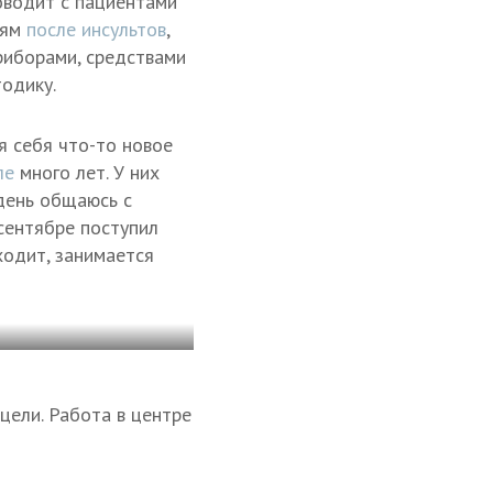
роводит с пациентами
дям
после инсультов
,
риборами, средствами
одику.
я себя что-то новое
ле
много лет. У них
 день общаюсь с
сентябре поступил
 ходит, занимается
 цели. Работа в центре