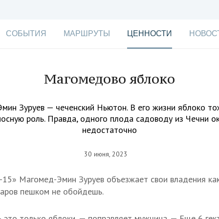
СОБЫТИЯ
МАРШРУТЫ
ЦЕННОСТИ
НОВОС
Магомедово яблоко
мин Зуруев — чеченский Ньютон. В его жизни яблоко то
осную роль. Правда, одного плода садоводу из Чечни о
недостаточно
30 июня, 2023
-15» Магомед-Эмин Зуруев объезжает свои владения ка
таров пешком не обойдешь.
 это только яблоки, — поправляет мужчина. — Еще 6 гек