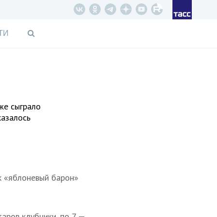
ТИ
же сыграло
казалось
к «яблоневый барон»
таров клубники, по 7 —