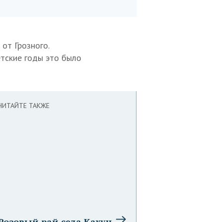
от Грозного.
етские годы это было
ЧИТАЙТЕ ТАКЖЕ
Розовый рай села Кахун