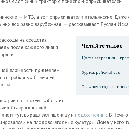
нов едет синий трактор с прицепом-опрыскивателем.
 минские — МТЗ, а вот опрыскиватели итальянские. Даже
у них все равно зарубежная, — рассказывает Руслан Исх
расходы на средства
Читайте также
едь после каждого ливня
орять.
Цвет настроения — гра
ной влажности применяем
Хурма: райский сад
 от грибковых болезней:
росы.
Таежная ягода в степях
грарий со стажем, работает
ончил Ставропольский
 институт, выращивал пшеницу и
подсолнечник
. В Чечню
цировался» на плодово-ягодные культуры. Дома у него т