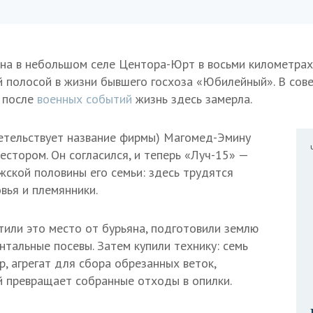
а в небольшом селе Центора-Юрт в восьми километрах 
й полосой в жизни бывшего госхоза «Юбилейный». В сов
о после
военных событий
жизнь здесь замерла.
детельствует название фирмы) Магомед-Эмину
естором. Он согласился, и теперь «Луч-15» —
жской половины его семьи: здесь трудятся
овья и племянники.
тили это место от бурьяна, подготовили землю
нтальные посевы. Затем купили технику: семь
р, агрегат для сбора обрезанных веток,
й превращает собранные отходы в опилки.