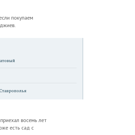
 если покупаем
аджиев.
натовый
 Ставрополья
 приехал восемь лет
оже есть сад с