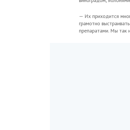
виноградом, яблонями
— Их приходится мног
грамотно выстраивать
препаратами. Мы так и