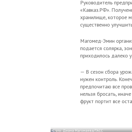
Руководитель предпри
«Кавказ.РФ». Получен
хранилище, которое м
существенно улучшить
Магомед-Эмин организ
подается солярка, зо
приходилось далеко у
— В сезон сбора урож
нужен контроль. Коне
предпочитаю все пров
нельзя бросать, иначе
фрукт портит все оста
Фото: Диана Магомаева/ТАСС