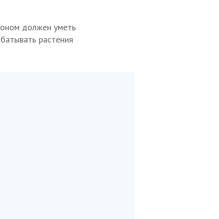
роном должен уметь
абатывать растения