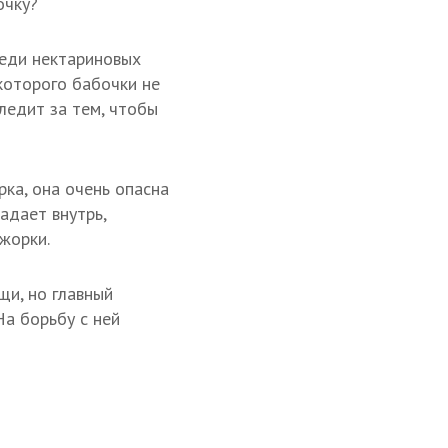
очку?
еди нектариновых
 которого бабочки не
следит за тем, чтобы
рка, она очень опасна
адает внутрь,
жорки.
щи, но главный
На борьбу с ней