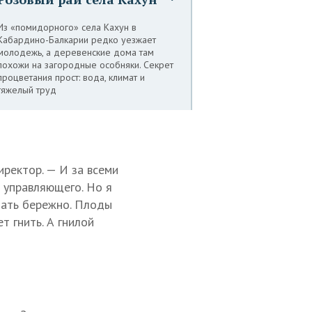
Из «помидорного» села Кахун в
Кабардино-Балкарии редко уезжает
молодежь, а деревенские дома там
похожи на загородные особняки. Секрет
процветания прост: вода, климат и
тяжелый труд
иректор. — И за всеми
ы управляющего. Но я
лать бережно. Плоды
т гнить. А гнилой