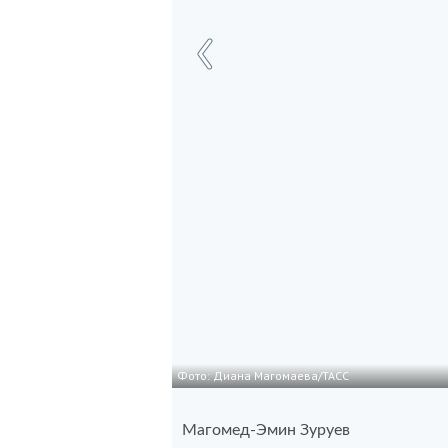
Фото: Диана Магомаева/ТАСС
Магомед-Эмин Зуруев