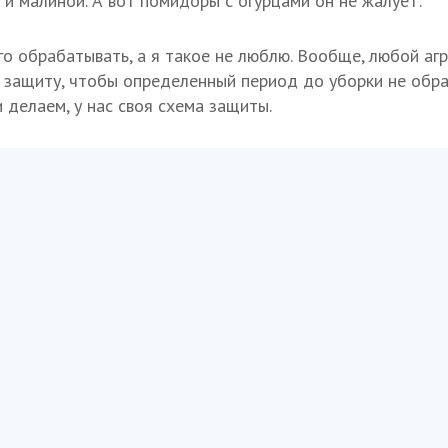
 и малиной. А вот помидоры с огурцами он не жалует:
о обрабатывать, а я такое не люблю. Вообще, любой аг
 защиту, чтобы определенный период до уборки не обр
 делаем, у нас своя схема защиты.