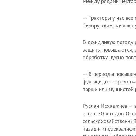
Между рядами нектари
— Тракторы у нас все
белорусские, начинка 
В дождливую погоду 
защиты повышаются, в
обработку нужно повт
— В периоды повышен
фунгициды — средства
парши или мучнистой 
Руслан Исхаджиев — а
еще с 70-х годов. Ок
сельскохозяйственный
назад и «переквалифи