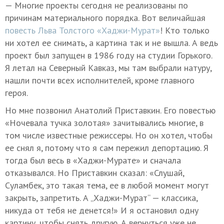
— Многие проекты сегодня не реализованы по
причинам материального порядка. Вот величайшая
повесть Льва Толстого «Хаджи-Мурат»
! Кто только
ни хотел ее снимать, а картина так и не вышла. А ведь
проект был запущен в 1986 году на студии Горького.
Я летал на Северный Кавказ, мы там выбрали натуру,
нашли почти всех исполнителей, кроме главного
героя.
Но мне позвонил Анатолий Приставкин. Его повестью
«Ночевала тучка золотая» зачитывались многие, в
том числе известные режиссеры. Но он хотел, чтобы
ее снял я, потому что я сам пережил депортацию. Я
тогда был весь в «Хаджи-Мурате» и сначала
отказывался. Но Приставкин сказал: «Слушай,
Суламбек, это такая тема, ее в любой момент могут
закрыть, запретить. А „Хаджи-Мурат“ — классика,
никуда от тебя не денется!» И я остановил одну
картину, чтобы снять другую. А вернуться уже не