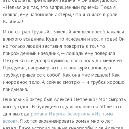
«Нельзя же так, это запрещенный прием!» Пока я
скакал, ему напомнили актеры, что я снялся в роли
Казбича!
И он сыграл. Грузный, тяжелый человек преображался
в лихого всадника. Куда-то исчезали и вес, и годы! Он
не только людей заставил поверить в то, что
прирожденный наездник, — лошадь ему поверила!
Петренко всегда продумывал свою роль до мелочей.
Придумал, например, что лесник курит длинную
трубку, привез ее с собой. Как она мне мешала! Как
инородное тело. А сейчас смотрю — и трубка хорошо
придумана.
Гениальный актер был Алексей Петренко! Мог сыграть
кого угодно. В будущем году исполняется 50 лет со
дня выхода
романа Идриса Базоркина «Из тьмы
веков»
. Я хотел экранизировать роман много лет
назад. Даже устроил личные кинопробы для Алексея