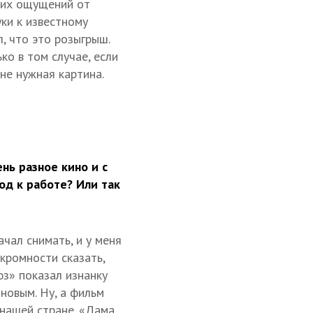
воих ощущений от
ки к известному
, что это розыгрыш.
ко в том случае, если
не нужная картина.
нь разное кино и с
од к работе? Или так
чал снимать, и у меня
кромности сказать,
юз» показал изнанку
 новым. Ну, а фильм
 нашей стране. «Дама