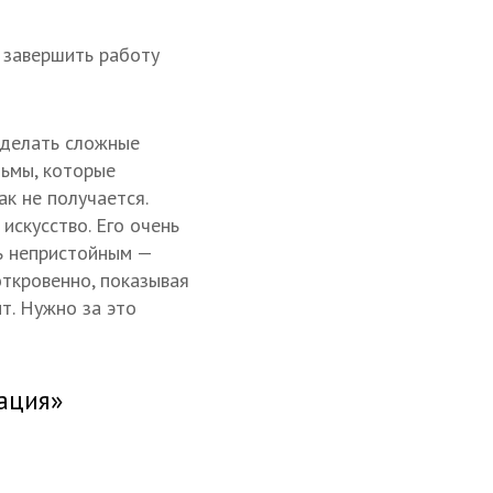
и завершить работу
ь делать сложные
льмы, которые
к не получается.
искусство. Его очень
ь непристойным —
откровенно, показывая
т. Нужно за это
тация»