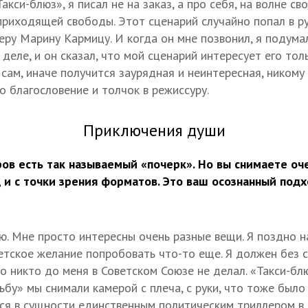
Такси-блюз», я писал не на заказ, а про себя, на волне с
 приходящей свободы. Этот сценарий случайно попал в ру
ру Марину Кармицу. И когда он мне позвонил, я подумал
деле, и он сказал, что мой сценарий интересует его толь
сам, иначе получится заурядная и неинтересная, никому 
о благословение и толчок в режиссуру.
Приключения души
ов есть так называемый «почерк». Но вы снимаете оче
 и с точки зрения форматов. Это ваш осознанный подх
ю. Мне просто интересны очень разные вещи. Я поздно на
детское желание попробовать что-то еще. Я должен без с
о никто до меня в Советском Союзе не делал. «Такси-бл
ьбу» мы снимали камерой с плеча, с руки, что тоже было
лся в сущности единственным политическим триллером в