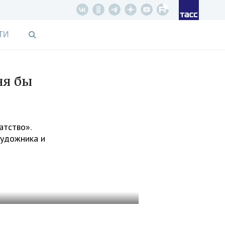
ТИ
ня бы
атство».
художника и