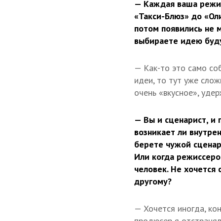
— Каждая ваша режис
«Такси-Блюз» до «Ол
потом появились не 
выбираете идею буд
— Как-то это само со
идеи, то тут уже слож
очень «вкусное», уде
— Вы и сценарист, и 
возникает ли внутрен
берете чужой сценар
Или когда режиссеро
человек. Не хочется 
другому?
— Хочется иногда, кон
продюсер я отстранял