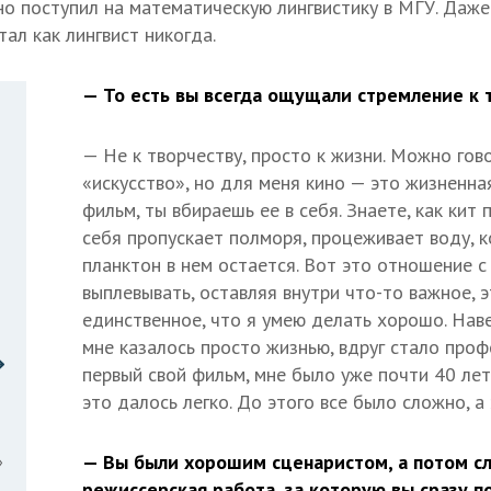
но поступил на математическую лингвистику в МГУ. Даже
тал как лингвист никогда.
— То есть вы всегда ощущали стремление к 
— Не к творчеству, просто к жизни. Можно гов
«искусство», но для меня кино — это жизненна
фильм, ты вбираешь ее в себя. Знаете, как кит
себя пропускает полморя, процеживает воду, к
планктон в нем остается. Вот это отношение с
выплевывать, оставляя внутри что-то важное, э
единственное, что я умею делать хорошо. Наве
мне казалось просто жизнью, вдруг стало профе
первый свой фильм, мне было уже почти 40 лет.
это далось легко. До этого все было сложно, а 
— Вы были хорошим сценаристом, а потом сл
»
режиссерская работа, за которую вы сразу п