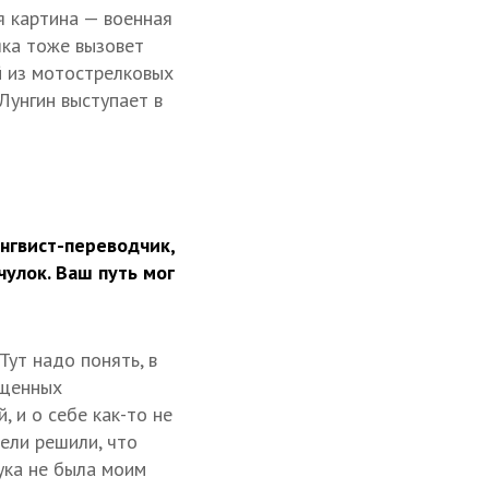
я картина — военная
яка тоже вызовет
й из мотострелковых
Лунгин выступает в
нгвист-переводчик,
улок. Ваш путь мог
Тут надо понять, в
ещенных
, и о себе как-то не
тели решили, что
ука не была моим