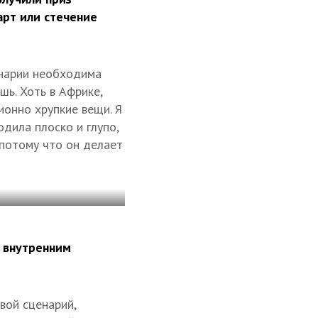
арт или стечение
енарии необходима
шь. Хоть в Африке,
ионно хрупкие вещи. Я
дила плоско и глупо,
, потому что он делает
м внутренним
свой сценарий,