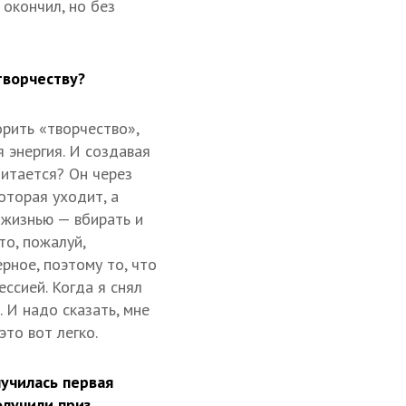
 окончил, но без
творчеству?
орить «творчество»,
я энергия. И создавая
 питается? Он через
оторая уходит, а
 жизнью — вбирать и
то, пожалуй,
рное, поэтому то, что
ссией. Когда я снял
 И надо сказать, мне
это вот легко.
училась первая
олучили приз