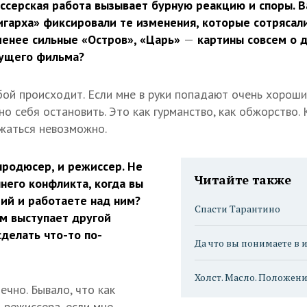
серская работа вызывает бурную реакцию и споры. В
игарха» фиксировали те изменения, которые сотрясал
менее сильные «Остров», «Царь»
—
картины совсем о д
ущего фильма?
бой происходит. Если мне в руки попадают очень хороши
но себя остановить. Это как гурманство, как обжорство. 
ржаться невозможно.
продюсер, и режиссер. Не
Читайте также
него конфликта, когда вы
ий и работаете над ним?
Спасти Тарантино
м выступает другой
сделать что-то по-
Да что вы понимаете в и
Холст. Масло. Положен
ечно. Бывало, что как
 режиссера, если мне