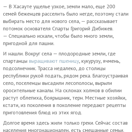
— В Хасауте ущелье узкое, земли мало, еще 200
семей беженцев расселить было негде, поэтому стали
выбирать место для нового села, — рассказывает
потомок основателя Спарты Григорий Дибижев.
— Специально искали, чтобы было много земли,
пригодной для пашни.
И нашли. Вокруг села — плодородные земли, где
спартанцы
выращивают пшеницу
, кукурузу, ячмень,
подсолнечник. Трасса недалеко, до столицы
республики рукой подать, рядом река. Благоустраивая
село, поселенцы высадили лесополосы, вырыли
оросительные каналы. На склонах холмов в обилии
растут облепиха, боярышник, терн. Местные хозяйки,
кстати, из поколения в поколение передают рецепты
приготовления блюд из этих ягод.
Долгое время здесь жили только греки. Сейчас состав
населения многонационален, есть смешанные семьи.