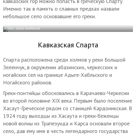
кавказских гор можно попасть в греческую Спарту.
Именно так в память о славных предках назвали
небольшое село основавшие его греки.
Фото: Зухра Биджиева
Кавказская Спарта
Спарта расположена среди холмов у реки Большой
Зеленчук, в окружении абазинских, черкесских и
ногайских сел на границе Адыге-Хабльского и
Ногайского районов.
Греки-понтийцы обосновались в Карачаево-Черкесии
во второй половине XIX века. Первым было поселение
Хасаут-Греческое рядом со станицей Кардоникская. В
1924 году выходцы из Хасаута и греки-беженцы
новой волны из Трапезунда и Карса основали второе
село, дав ему имя в честь легендарного государства