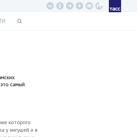
ТИ
амских
 это самый
ение которого
а у ингушей и в