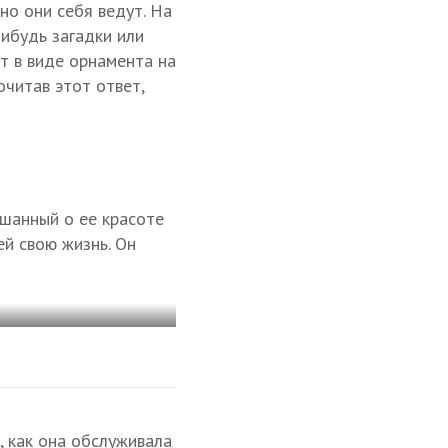
о они себя ведут. На
ибудь загадки или
т в виде орнамента на
очитав этот ответ,
ышанный о ее красоте
ей свою жизнь. Он
, как она обслуживала