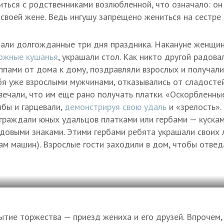
житься с родственниками возлюбленной, что означало: о
 своей жене. Ведь ингушу запрещено жениться на сестре 
упали долгожданные три дня праздника. Накануне женщин
ожные кушанья
, украшали стол. Как никто другой радова
ппами от дома к дому, поздравляли взрослых и получали 
бя уже взрослыми мужчинами, отказывались от сладостей
твечали, что им еще рано получать платки. «Оскорбленн
бы и гарцевали,
демонстрируя свою удаль
и «зрелость».
граждали юных удальцов платками или гербами — куска
одовыми знаками. Этими гербами ребята украшали своих 
ам машин). Взрослые гости заходили в дом, чтобы отвед
ытие торжества — приезд жениха и его друзей. Впрочем, 