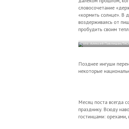
далеком прошлом, когд
словосочетание «держ
«кормить солнце». В 
воздерживаясь от пищи
пробудить своим тепл
Фото: Алексей Павлишак/ТАС
Позднее ингуши перен
некоторые национальн
Месяц поста всегда 
празднику. Всюду нав
гостинцами: орехами,