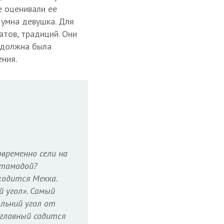
е оценивали ее
 умна девушка. Для
атов, традиций. Они
а должна была
ния.
временно сели на
 тамадой?
ходится Мекка.
й угол». Самый
альний угол от
 главный садится