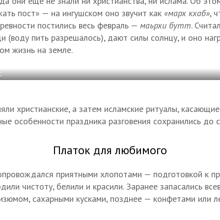
а они еще не знали ни христианства, ни ислама. Об это
ать пост» — на ингушском оно звучит как
«марх кхаб»
, 
древности постились весь февраль —
маьрхи бутт
. Счита
 (воду пить разрешалось), дают силы солнцу, и оно нагр
ом жизнь на земле.
С
яли христианские, а затем исламские ритуалы, касающие
ые особенности праздника разговения сохранились до с
Платок для любимого
сопровождался приятными хлопотами — подготовкой к п
одили чистоту, белили и красили. Заранее запасались в
 изюмом, сахарными кусками, позднее — конфетами или л