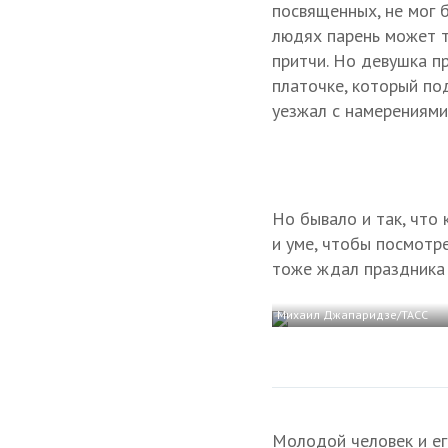
посвященных, не мог 
людях парень может т
притчи. Но девушка п
платочке, который по
уезжал с намерениями
Но бывало и так, что
и уме, чтобы посмотрет
тоже ждал праздника 
Михаил Джапаридзе/ТАСС
Молодой человек и ег