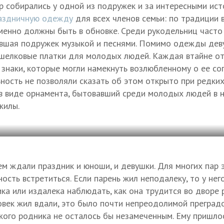
 собирались у одной из подружек и за интересными ист
аздничную одежду
для всех членов семьи: по традиции в
менно должны быть в обновке. Среди рукодельниц часто
авшая подружек музыкой и песнями. Помимо одежды дев
 шелковые платки для молодых людей. Каждая втайне о
знаки, которые могли намекнуть возлюбленному о ее сог
ьность не позволяли сказать об этом открыто при редких
в виде орнамента, бытовавший среди молодых людей в н
жилы.
м ждали праздник и юноши, и девушки. Для многих пар 
ость встретиться. Если парень жил неподалеку, то у нег
ка или издалека наблюдать, как она трудится во дворе 
век жил вдали, это было почти непреодолимой преградо
жого родника не осталось бы незамеченным. Ему пришло