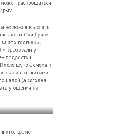
н может распрощаться
друга.
ы не ложились спать.
лись дети. Они брали
за это гостинцы.
 и требовали у
ые» подростки
 После шуток, смеха и
ми ткани с вышитыми
лошадей (а сегодня
ать угощения на
никто, кроме