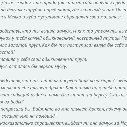
 Даже сегодня эта традиция строго соблюдается среди 
что девушке трудно определить, где «красный угол». Поэ
ится Мекка и куда мусульмане обращают свои молитвы.
редставь, что ты вышла замуж. И как-то утром ты выг
 руках у тебя самый обыкновенный, невзрачный прутик. Но
мле золотой прут. Как бы ты поступила: взяла бы себе
ростой?
тавила у себя свой обыкновенный прут.
уж, осталась бы верной мужу.
редставь, что ты стоишь посреди большого моря. С неб
о морю к тебе плывет дракон. Как только он к тебе подп
 вот сидящий рядом с нами Иса стоит на берегу. Скажи,
я из беды?
 попросила бы. Видя, что ко мне плывет дракон, почему о
не спешит мне на помощь?
носказательно спрашивают, выйдет ли она замуж за Ис