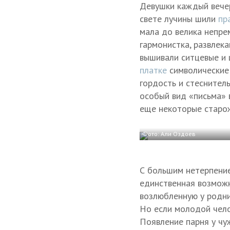
Девушки каждый вечер
свете лучины шили
пр
мала до велика непре
гармонистка, развлек
вышивали ситцевые и
платке
символические 
гордость и стеснител
особый вид «письма» 
еще некоторые старо
Фото: Али Оздоев
С большим нетерпение
единственная возможн
возлюбленную у родни
Но если молодой чело
Появление парня у чу