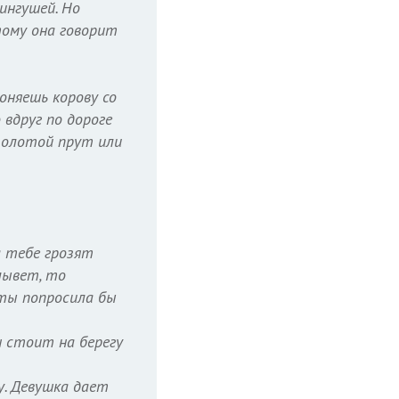
ингушей. Но
тому она говорит
оняешь корову со
 вдруг по дороге
 золотой прут или
а тебе грозят
лывет, то
 ты попросила бы
н стоит на берегу
у. Девушка дает