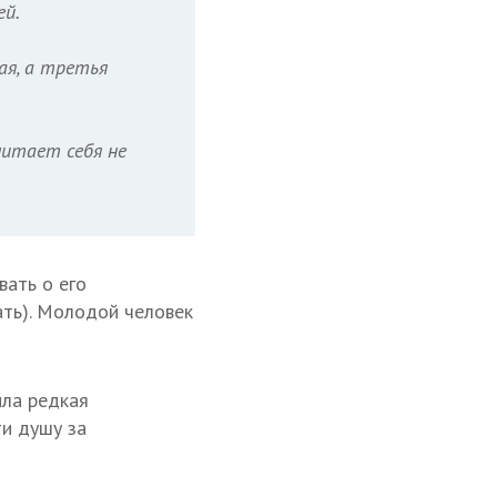
ей.
ая, а третья
читает себя не
вать о его
ать). Молодой человек
ыла редкая
ти душу за