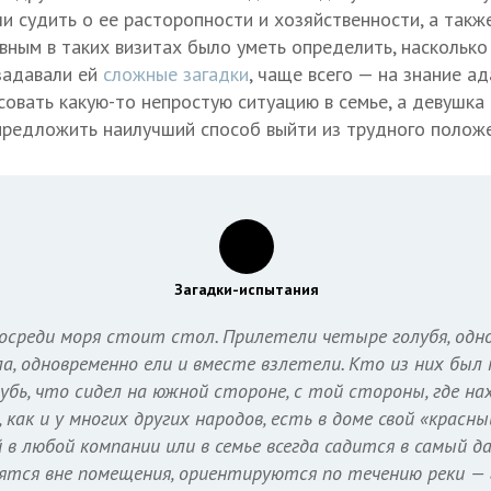
ли судить о ее расторопности и хозяйственности, а такж
авным в таких визитах было уметь определить, насколько
задавали ей
сложные загадки
, чаще всего — на знание ад
исовать какую-то непростую ситуацию в семье, а девушк
предложить наилучший способ выйти из трудного положе
Загадки-испытания
осреди моря стоит стол. Прилетели четыре голубя, одно
а, одновременно ели и вместе взлетели. Кто из них был
убь, что сидел на южной стороне, с той стороны, где на
 как и у многих других народов, есть в доме свой «красны
 в любой компании или в семье всегда садится в самый д
дятся вне помещения, ориентируются по течению реки —