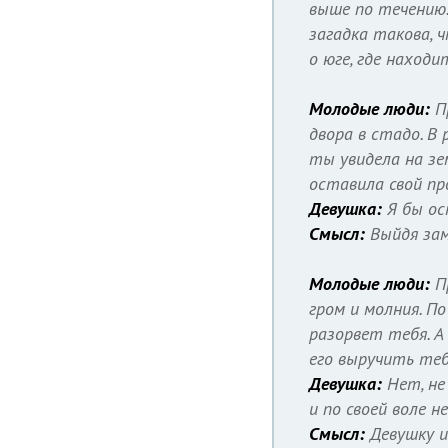
выше по течению.
загадка такова, 
о юге, где наход
Молодые люди:
П
двора в стадо. В
ты увидела на зе
оставила свой п
Девушка:
Я бы ос
Смысл:
Выйдя зам
Молодые люди:
П
гром и молния. П
разорвет тебя. А
его выручить теб
Девушка:
Нет, не
и по своей воле 
Смысл:
Девушку и