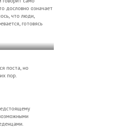
м говорит само
что дословно означает
лось, что люди,
евается, готовясь
ся поста, но
их пор.
редстоящему
севозможными
еденцами.