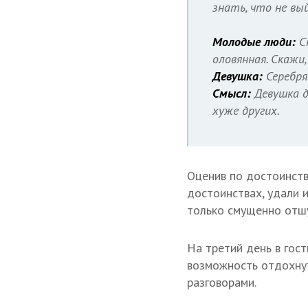
знать, что не вый
Молодые люди:
Ст
оловянная. Скажи
Девушка:
Серебря
Смысл:
Девушка д
хуже других.
Оценив по достоинству
достоинствах, удали 
только смущенно отшу
На третий день в гост
возможность отдохнут
разговорами.