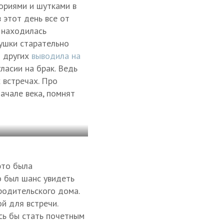
ориями и шутками в
 этот день все от
 находилась
ушки старательно
т других
выводила на
ласии на брак. Ведь
 встречах. Про
ачале века, помнят
это была
о был шанс увидеть
родительского дома.
й для встречи.
сь бы стать почетным