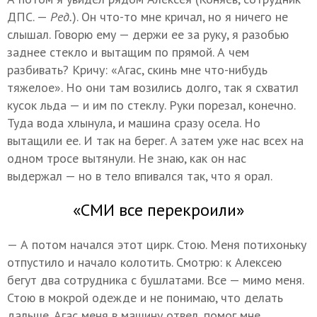
ДПС. —
Ред.
). Он что-то мне кричал, но я ничего не
слышал. Говорю ему — держи ее за руку, я разобью
заднее стекло и вытащим по прямой. А чем
разбивать? Кричу: «Агас, скинь мне что-нибудь
тяжелое». Но они там возились долго, так я схватил
кусок льда — и им по стеклу. Руки порезал, конечно.
Туда вода хлынула, и машина сразу осела. Но
вытащили ее. И так на берег. А затем уже нас всех на
одном тросе вытянули. Не знаю, как он нас
выдержал — но в тело впивался так, что я орал.
«СМИ все перекроили»
— А потом начался этот цирк. Стою. Меня потихоньку
отпустило и начало колотить. Смотрю: к Алексею
бегут два сотрудника с бушлатами. Все — мимо меня.
Стою в мокрой одежде и не понимаю, что делать
дальше. Агас меня в машину отвел, помог мне