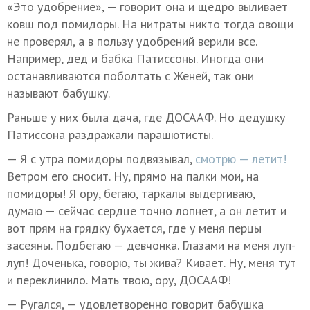
«Это удобрение», — говорит она и щедро выливает
ковш под помидоры. На нитраты никто тогда овощи
не проверял, а в пользу удобрений верили все.
Например, дед и бабка Патиссоны. Иногда они
останавливаются поболтать с Женей, так они
называют бабушку.
Раньше у них была дача, где ДОСААФ. Но дедушку
Патиссона раздражали парашютисты.
— Я с утра помидоры подвязывал,
смотрю — летит!
Ветром его сносит. Ну, прямо на палки мои, на
помидоры! Я ору, бегаю, таркалы выдергиваю,
думаю — сейчас сердце точно лопнет, а он летит и
вот прям на грядку бухается, где у меня перцы
засеяны. Подбегаю — девчонка. Глазами на меня луп-
луп! Доченька, говорю, ты жива? Кивает. Ну, меня тут
и переклинило. Мать твою, ору, ДОСААФ!
— Ругался, — удовлетворенно говорит бабушка