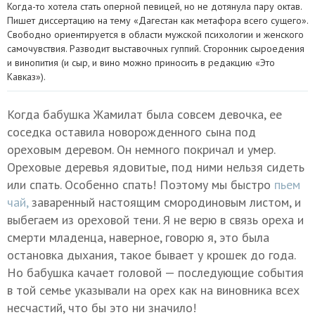
Когда-то хотела стать оперной певицей, но не дотянула пару октав.
Пишет диссертацию на тему «Дагестан как метафора всего сущего».
Свободно ориентируется в области мужской психологии и женского
самочувствия. Разводит выставочных гуппий. Сторонник сыроедения
и винопития (и сыр, и вино можно приносить в редакцию «Это
Кавказ»).
Когда бабушка Жамилат была совсем девочка, ее
соседка оставила новорожденного сына под
ореховым деревом. Он немного покричал и умер.
Ореховые деревья ядовитые, под ними нельзя сидеть
или спать. Особенно спать! Поэтому мы быстро
пьем
чай,
заваренный настоящим смородиновым листом, и
выбегаем из ореховой тени. Я не верю в связь ореха и
смерти младенца, наверное, говорю я, это была
остановка дыхания, такое бывает у крошек до года.
Но бабушка качает головой — последующие события
в той семье указывали на орех как на виновника всех
несчастий, что бы это ни значило!