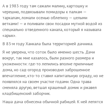
А в 1983 году там сажали малину, картошку и
черешню, подвязывали помидоры к палкам —
таркалам, ломали осенью облепиху — целыми
ветками! — и поливали свои посадки мутной водой из
специально отведенного канала, который я называла
«арык».
В 83-м году Ханкала была территорией дачника.
Я не уверена, что соток было именно шесть. Дачи
вокруг, так мне казалось, были разного размера и
ухоженности: где-то лепились вполне приличные
дома, но сад-огород производил заброшенное
впечатление, кто-то ставил капитальную ограду, но не
появлялся на своем участке годами. Одна трава
сменяла другую, ветшал крашеный домик и ржавел
кладбищенский заборчик.
Наша дача обнесена обычной рабицей. К ней лепятся