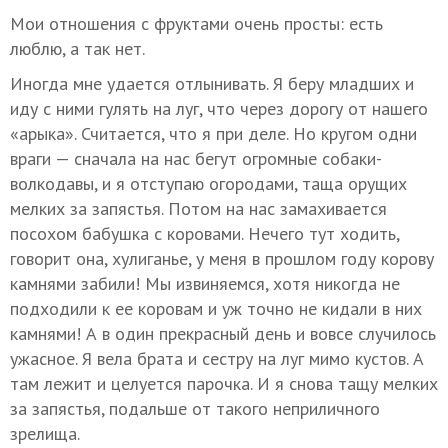
Мои отношения с фруктами очень просты: есть
люблю, а так нет.
Иногда мне удается отлынивать. Я беру младших и
иду с ними гулять на луг, что через дорогу от нашего
«арыка». Считается, что я при деле. Но кругом одни
враги — сначала на нас бегут огромные собаки-
волкодавы, и я отступаю огородами, таща орущих
мелких за запястья. Потом на нас замахивается
посохом бабушка с коровами. Нечего тут ходить,
говорит она, хулиганье, у меня в прошлом году корову
камнями забили! Мы извиняемся, хотя никогда не
подходили к ее коровам и уж точно не кидали в них
камнями! А в один прекрасный день и вовсе случилось
ужасное. Я вела брата и сестру на луг мимо кустов. А
там лежит и целуется парочка. И я снова тащу мелких
за запястья, подальше от такого неприличного
зрелища.