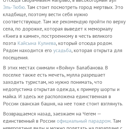
Эль-Тюбю
. Там стоит посмотреть город мертвых. Это
кладбище, поэтому вести себя нужно
соответствующе. Там же рекомендую пройти по верху
села, по дорожке, которая выведет к мемориалу
«Книга в камне», построенному в честь великого
поэта
Кайсына Кулиева
, который отсюда родом.
Рядом находится его
усадьба
, которая открыта для
посещения.
В этих местах снимали «Войну» Балабанова. В
поселке также есть мечеть, мулла разрешает
заходить туристам, но нужно понимать, что
недопустима открытая одежда, к примеру шорты и
майка. И здесь же расположена единственная в
России сванская башня, на нее тоже стоит взглянуть.
Возвращаемся назад, заезжаем на Чегем —
единственный в России
официальный парадром
. Там
невероятные виды и можно полетать на параплане с