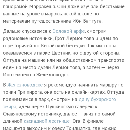
панорамой Марракеша. Они даже изучали бесстыжие
ванные на уроке в марокканской школе по
материалам путешественника Ибн Баттута.
Дальше спускаемся к
Эоловой арфе
, смотрим
радоновые источники, Грот Лермонтова и идем по
горе Горячей до Китайской беседки. Так мы снова
оказываемся в парке Цветник, но с другой стороны.
Оттуда на машине или на общественном транспорте
едем на место дуэли Лермонтова, а затем — через
Иноземцево в Железноводск.
В
Железноводске
я рекомендую начинать маршрут с
точки Три пирога, она есть на онлайн-картах. Оттуда
поднимаемся в парк, смотрим на
дачу бухарского
эмира
, идем через Пушкинскую галерею к
Славяновскому источнику, далее — вниз по самой
длинной
каскадной лестнице
Юга. В финале
маршрута выходим к озеру Тридцатка, где можно