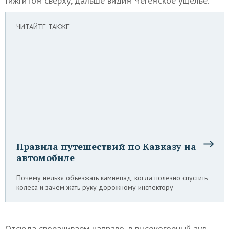
Гижгитом сверху, дальше видим Чегемское ущелье.
ЧИТАЙТЕ ТАКЖЕ
Правила путешествий по Кавказу на
автомобиле
Почему нельзя объезжать камнепад, когда полезно спустить
колеса и зачем жать руку дорожному инспектору
Отсюда сворачиваем направо, в высокогорный аул