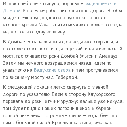
И, пока небо не затянуло, пораньше
выдвигаемся в
Домбай
. В поселке работает канатная дорога. Чтобы
увидеть Эльбрус, подняться нужно хотя бы до
второго уровня. Узнать пятитысячник сложно: отсюда
видно только одну вершину.
В Домбае есть парк альпак, он недавно открылся, и
его тоже стоит посетить, а еще зайти на живописный
мост, где сливаются реки Домбай-Ульген и Аманауз.
Затем мы немного возвращаемся назад, идем по
указателю на
Бадукские озера
и там прогуливаемся
по висячему мосту над Тебердой.
К следующей локации легко свернуть с главной
дороги по указателю. Едем в сторону Клухорского
перевала до реки Гитчи-Муруджу: дальше уже некуда,
там будет видно наших пограничников. В бурной
горной реке лежат огромные камни — вода бьет по
ним с большой силой. Красивая картина, река как